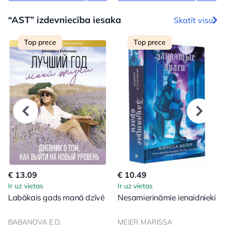
“AST” izdevniecība iesaka
Skatīt visu
Top prece
Top prece
€ 13.09
€ 10.49
Ir uz vietas
Ir uz vietas
Labākais gads manā dzīvē
Nesamierināmie ienaidnieki
BABANOVA E.D.
MEJER MARISSA