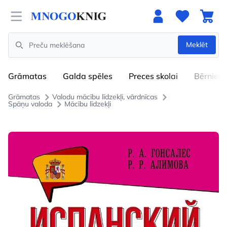
Open menu
Meklēt
Search
Grāmatas
Galda spēles
Preces skolai
Bērniem
Grāmatas
Valodu mācību līdzekļi, vārdnīcas
Spāņu valoda
Mācību līdzekļi