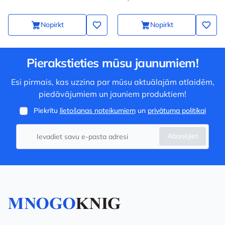
Nopirkt
Nopirkt
Pierakstieties mūsu jaunumiem!
Esi pirmais, kas uzzina par mūsu aktuālajām atlaidēm,
piedāvājumiem un jauniem produktiem!
Piekrītu
lietošanas noteikumiem
un
privātuma politikai
Abonējiet