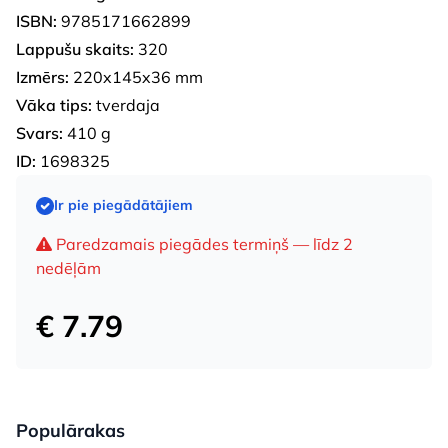
ISBN:
9785171662899
Lappušu skaits:
320
Izmērs:
220x145x36 mm
Vāka tips:
tverdaja
Svars:
410 g
ID:
1698325
Ir pie piegādātājiem
Paredzamais piegādes termiņš — līdz 2
nedēļām
€ 7.79
Populārakas