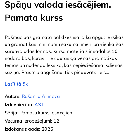
Spāņu valoda iesācējiem.
Pamata kurss
Pašmācības grāmata palīdzēs īsā laikā apgūt leksikas
un gramatikas minimumu sākuma līmenī un vienkāršas
sarunvalodas formas. Kursa materiāls ir sadalīts 10
nodarbībās, kurās ir iekļautas galvenās gramatikas
tēmas un noderīga leksika, kas nepieciešama ikdienas
saziņā. Prasmju apgūšanai tiek piedāvāts liels
...
Lasīt tālāk
Autors:
Rušanija Alimova
Izdevniecība:
AST
Sērija:
Pamatu kurss iesācējiem
Vecuma ierobežojumi:
12+
Izdošanas gads:
2025