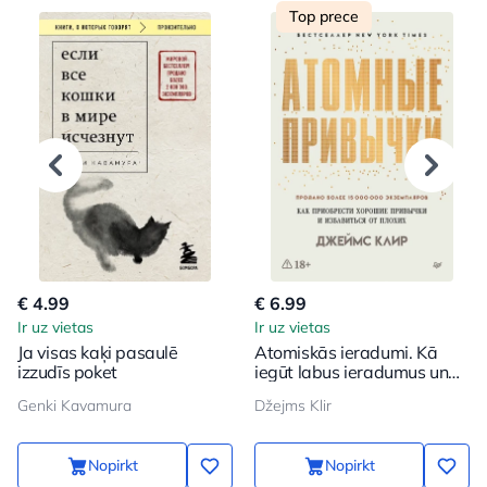
Top prece
€ 4.99
€ 6.99
Ir uz vietas
Ir uz vietas
Ja visas kaķi pasaulē
Atomiskās ieradumi. Kā
izzudīs poket
iegūt labus ieradumus un
atbrīvoties no sliktajiem
Genki Kavamura
Džejms Klir
Nopirkt
Nopirkt