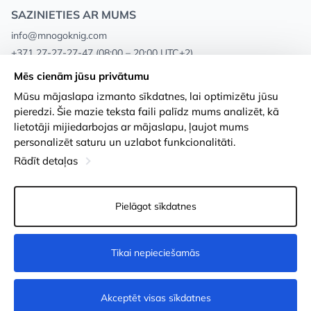
SAZINIETIES AR MUMS
info@mnogoknig.com
+371 27-27-27-47
(08:00 – 20:00 UTC+2)
Rīga, Augusta Deglava 69d, LV-1082
Mēs cienām jūsu privātumu
Mūsu mājaslapa izmanto sīkdatnes, lai optimizētu jūsu
Par mums
Privātuma politika
pieredzi. Šie mazie teksta faili palīdz mums analizēt, kā
lietotāji mijiedarbojas ar mājaslapu, ļaujot mums
Veikali
Noteikumi un nosacījumi
personalizēt saturu un uzlabot funkcionalitāti.
Apmaksa un piegāde
Pieejamības paziņojums
Rādīt detaļas
Loayalitātes kartes
Preču atgriešanās
Pielāgot sīkdatnes
Vairumtirdzniecības pircējiem
Sīkdatņu iestatījumi
Tikai nepieciešamās
Pēc pieprasījuma
Akceptēt visas sīkdatnes
© 2011-2026
MNOGOKNIG
. All Rights Reserved.