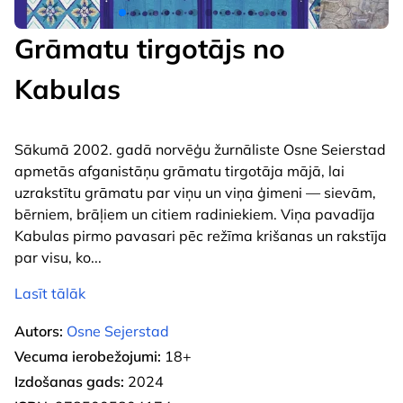
Grāmatu tirgotājs no
Kabulas
Sākumā 2002. gadā norvēģu žurnāliste Osne Seierstad
apmetās afganistāņu grāmatu tirgotāja mājā, lai
uzrakstītu grāmatu par viņu un viņa ģimeni — sievām,
bērniem, brāļiem un citiem radiniekiem. Viņa pavadīja
Kabulas pirmo pavasari pēc režīma krišanas un rakstīja
par visu, ko
...
Lasīt tālāk
Autors:
Osne Sejerstad
Vecuma ierobežojumi:
18+
Izdošanas gads:
2024