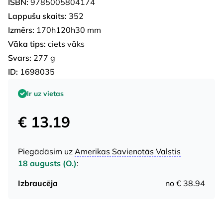
ISBN:
9785005804174
Lappušu skaits:
352
Izmērs:
170h120h30 mm
Vāka tips:
ciets vāks
Svars:
277 g
ID:
1698035
Ir uz vietas
€ 13.19
Piegādāsim uz
Amerikas Savienotās Valstis
18 augusts (O.)
:
Izbraucēja
no € 38.94