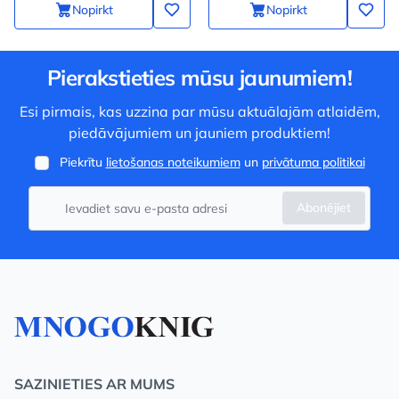
Nopirkt
Nopirkt
Pierakstieties mūsu jaunumiem!
Esi pirmais, kas uzzina par mūsu aktuālajām atlaidēm,
piedāvājumiem un jauniem produktiem!
Piekrītu
lietošanas noteikumiem
un
privātuma politikai
Abonējiet
SAZINIETIES AR MUMS