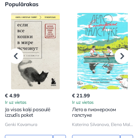
Populārakas
€ 4.99
€ 21.99
Ir uz vietas
Ir uz vietas
Ja visas kaķi pasaulē
Лето в пионерском
izzudīs poket
галстуке
Genki Kavamura
Katerina Silvanova, Elena Malisova