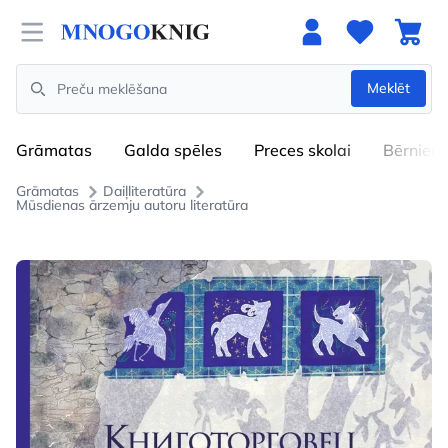
Open menu
Meklēt
Search
Grāmatas
Galda spēles
Preces skolai
Bērniem
Grāmatas
Daiļliteratūra
Mūsdienas ārzemju autoru literatūra