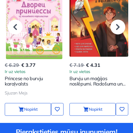
€ 6.29
€ 3.77
€ 7.19
€ 4.31
Ir uz vietas
Ir uz vietas
Princese no burvju
Burvju un maģijas
karaļvalsts
noslēpumi. Radošuma un
iedvesmas grāmata
Sjuzan Mejs
(Harijs)
Nopirkt
Nopirkt
Pierakstieties mūsu jaunumiem!