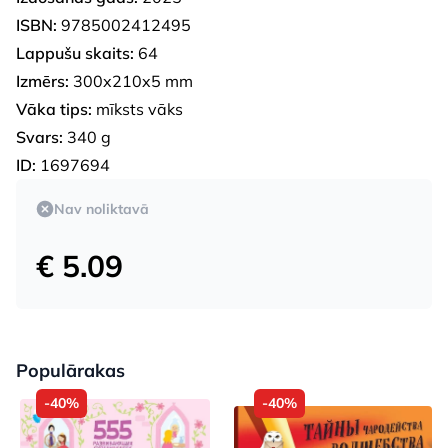
ISBN:
9785002412495
Lappušu skaits:
64
Izmērs:
300x210x5 mm
Vāka tips:
mīksts vāks
Svars:
340 g
ID:
1697694
Nav noliktavā
€ 5.09
Populārakas
-40%
-40%