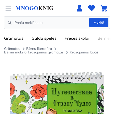
Open menu
Meklēt
Search
Grāmatas
Galda spēles
Preces skolai
Bērniem
Grāmatas
Bērnu literatūra
Bērnu māksla, krāsojamās grāmatas
Krāsojamās lapas