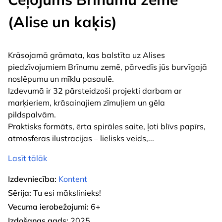
(Alise un kaķis)
Krāsojamā grāmata, kas balstīta uz Alises
piedzīvojumiem Brīnumu zemē, pārvedīs jūs burvīgajā
noslēpumu un mīklu pasaulē.
Izdevumā ir 32 pārsteidzoši projekti darbam ar
marķieriem, krāsainajiem zīmuļiem un gēla
pildspalvām.
Praktisks formāts, ērta spirāles saite, ļoti blīvs papīrs,
atmosfēras ilustrācijas – lielisks veids,
...
Lasīt tālāk
Izdevniecība:
Kontent
Sērija:
Tu esi mākslinieks!
Vecuma ierobežojumi:
6+
Izdošanas gads:
2025