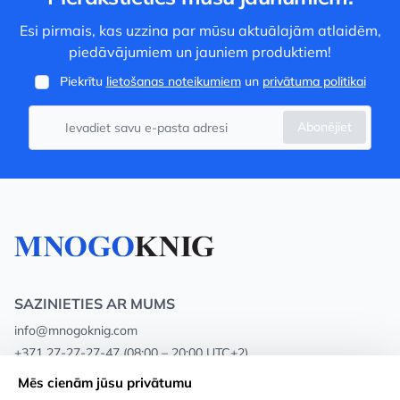
Esi pirmais, kas uzzina par mūsu aktuālajām atlaidēm,
piedāvājumiem un jauniem produktiem!
Piekrītu
lietošanas noteikumiem
un
privātuma politikai
Abonējiet
SAZINIETIES AR MUMS
info@mnogoknig.com
+371 27-27-27-47
(08:00 – 20:00 UTC+2)
Rīga, Augusta Deglava 69d, LV-1082
Mēs cienām jūsu privātumu