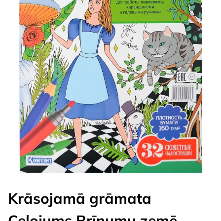
Krāsojamā grāmata
Ceļojums Brīnumu zemē