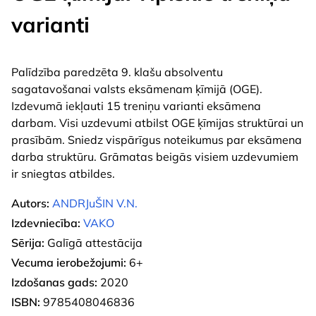
varianti
Palīdzība paredzēta 9. klašu absolventu
sagatavošanai valsts eksāmenam ķīmijā (OGE).
Izdevumā iekļauti 15 treniņu varianti eksāmena
darbam. Visi uzdevumi atbilst OGE ķīmijas struktūrai un
prasībām. Sniedz vispārīgus noteikumus par eksāmena
darba struktūru. Grāmatas beigās visiem uzdevumiem
ir sniegtas atbildes.
Autors:
ANDRJuŠIN V.N.
Izdevniecība:
VAKO
Sērija:
Galīgā attestācija
Vecuma ierobežojumi:
6+
Izdošanas gads:
2020
ISBN:
9785408046836