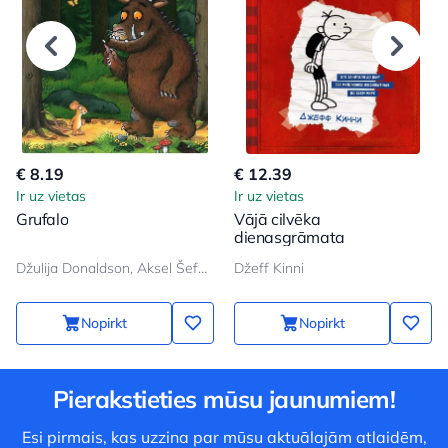
€ 8.19
€ 12.39
Ir uz vietas
Ir uz vietas
Grufalo
Vājā cilvēka
dienasgrāmata
Džulija Donaldson, Aksel Šeffler
Džeff Kinni
Nopirkt
Nopirkt
Pierakstieties mūsu jaunumiem!
Esi pirmais, kas uzzina par mūsu aktuālajām atlaidēm,