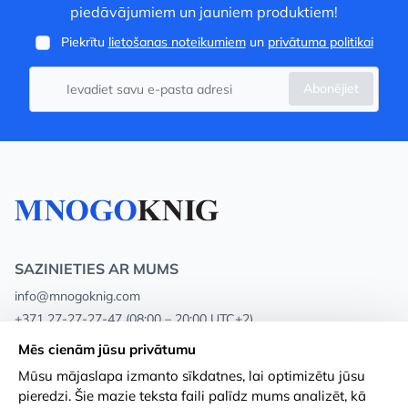
piedāvājumiem un jauniem produktiem!
Piekrītu
lietošanas noteikumiem
un
privātuma politikai
Abonējiet
SAZINIETIES AR MUMS
info@mnogoknig.com
+371 27-27-27-47
(08:00 – 20:00 UTC+2)
Rīga, Augusta Deglava 69d, LV-1082
Mēs cienām jūsu privātumu
Mūsu mājaslapa izmanto sīkdatnes, lai optimizētu jūsu
Par mums
Privātuma politika
pieredzi. Šie mazie teksta faili palīdz mums analizēt, kā