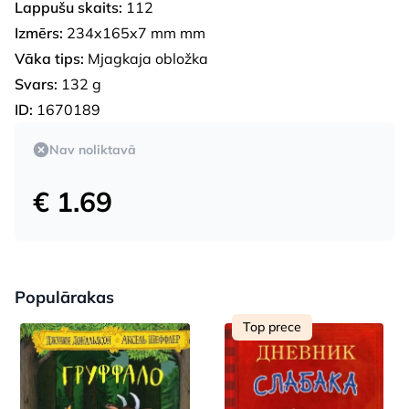
Lappušu skaits:
112
Izmērs:
234x165x7 mm mm
Vāka tips:
Mjagkaja obložka
Svars:
132 g
ID:
1670189
Nav noliktavā
€ 1.69
Populārakas
Top prece