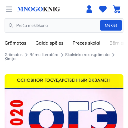
Open menu
Meklēt
Search
Grāmatas
Galda spēles
Preces skolai
Bērniem
Grāmatas
Bērnu literatūra
Skolnieka rokasgrāmata
Ķīmija