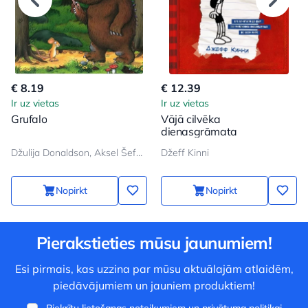
€ 8.19
€ 12.39
Ir uz vietas
Ir uz vietas
Grufalo
Vājā cilvēka
dienasgrāmata
Džulija Donaldson, Aksel Šeffler
Džeff Kinni
Nopirkt
Nopirkt
Pierakstieties mūsu jaunumiem!
Esi pirmais, kas uzzina par mūsu aktuālajām atlaidēm,
piedāvājumiem un jauniem produktiem!