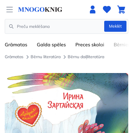
Open menu
Meklēt
Search
Grāmatas
Galda spēles
Preces skolai
Bērniem
Grāmatas
Bērnu literatūra
Bērnu daiļliteratūra