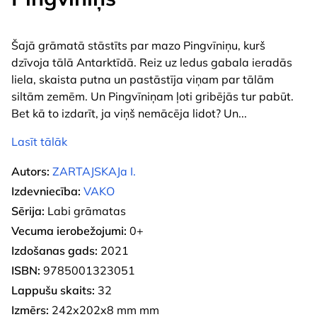
Šajā grāmatā stāstīts par mazo Pingvīniņu, kurš
dzīvoja tālā Antarktīdā. Reiz uz ledus gabala ieradās
liela, skaista putna un pastāstīja viņam par tālām
siltām zemēm. Un Pingvīniņam ļoti gribējās tur pabūt.
Bet kā to izdarīt, ja viņš nemācēja lidot? Un
...
Lasīt tālāk
Autors:
ZARTAJSKAJa I.
Izdevniecība:
VAKO
Sērija:
Labi grāmatas
Vecuma ierobežojumi:
0+
Izdošanas gads:
2021
ISBN:
9785001323051
Lappušu skaits:
32
Izmērs:
242x202x8 mm mm