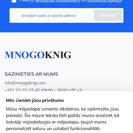
Piekrītu
lietošanas noteikumiem
un
privātuma politikai
Abonējiet
SAZINIETIES AR MUMS
info@mnogoknig.com
+371 27-27-27-47
(08:00 – 20:00 UTC+2)
Rīga, Augusta Deglava 69d, LV-1082
Mēs cienām jūsu privātumu
Mūsu mājaslapa izmanto sīkdatnes, lai optimizētu jūsu
Par mums
Privātuma politika
pieredzi. Šie mazie teksta faili palīdz mums analizēt, kā
lietotāji mijiedarbojas ar mājaslapu, ļaujot mums
Veikali
Noteikumi un nosacījumi
personalizēt saturu un uzlabot funkcionalitāti.