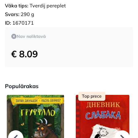
Vāka tips:
Tverdij pereplet
Svars:
290 g
ID:
1670171
Nav noliktavā
€ 8.09
Populārakas
Top prece