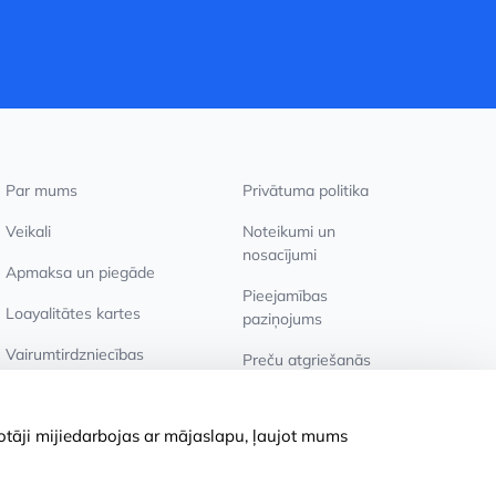
Par mums
Privātuma politika
Veikali
Noteikumi un
nosacījumi
Apmaksa un piegāde
Pieejamības
Loayalitātes kartes
paziņojums
Vairumtirdzniecības
Preču atgriešanās
pircējiem
Sīkdatņu iestatījumi
totāji mijiedarbojas ar mājaslapu, ļaujot mums