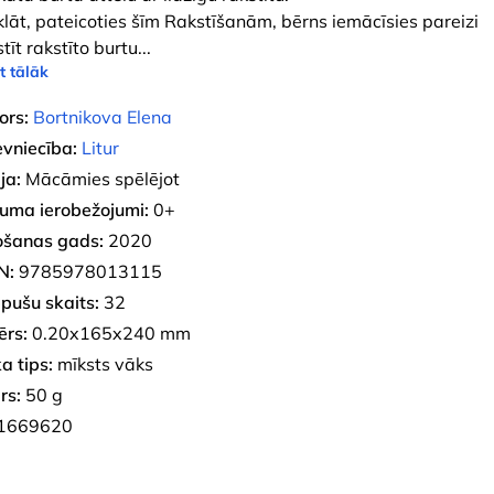
klāt, pateicoties šīm Rakstīšanām, bērns iemācīsies pareizi
tīt rakstīto burtu
...
t tālāk
ors:
Bortnikova Elena
evniecība:
Litur
ja:
Mācāmies spēlējot
uma ierobežojumi:
0+
ošanas gads:
2020
N:
9785978013115
pušu skaits:
32
ērs:
0.20x165x240 mm
a tips:
mīksts vāks
rs:
50 g
1669620