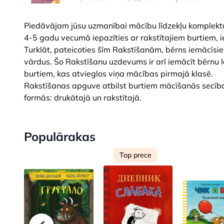
Piedāvājam jūsu uzmanībai mācību līdzekļu komplektu
4-5 gadu vecumā iepazīties ar rakstītajiem burtiem, ie
Turklāt, pateicoties šīm Rakstīšanām, bērns iemācīsies
vārdus. Šo Rakstīšanu uzdevums ir arī iemācīt bērnu la
burtiem, kas atvieglos viņa mācības pirmajā klasē.
Rakstīšanas apguve atbilst burtiem mācīšanās secība
formās: drukātajā un rakstītajā.
Populārakas
Top prece