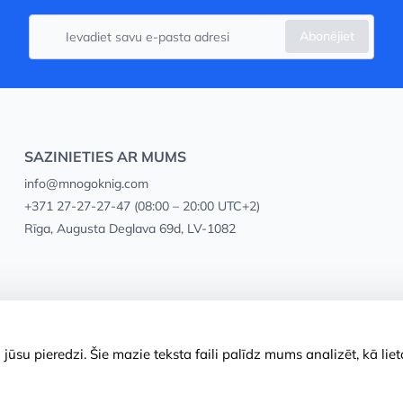
Abonējiet
SAZINIETIES AR MUMS
info@mnogoknig.com
+371 27-27-27-47
(08:00 – 20:00 UTC+2)
Rīga, Augusta Deglava 69d, LV-1082
ūsu pieredzi. Šie mazie teksta faili palīdz mums analizēt, kā lie