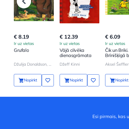
€ 8.19
€ 12.39
€ 6.09
Ir uz vietas
Ir uz vietas
Ir uz vietas
Grufalo
Vājā cilvēka
Čik un Briki.
dienasgrāmata
Brīnišķīgā
Džulija Donaldson, Aksel Šeffler
Džeff Kinni
Aksel Šeffler
Nopirkt
Nopirkt
Nopirkt
Esi pirmais, kas