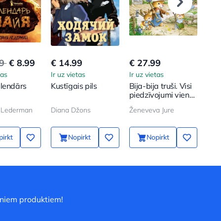
99
€ 8.99
€ 14.99
€ 27.99
€ 8
tas
Ir uz vietas
Ir uz vietas
Ir u
lendārs
Kustīgais pils
Bija-bija truši. Visi
Gri
piedzīvojumi vienā
ma
sējumā
a Lederman
Diana Džons
Ženeveva Jure
irkt
Nopirkt
Nopirkt
uniem produktiem!