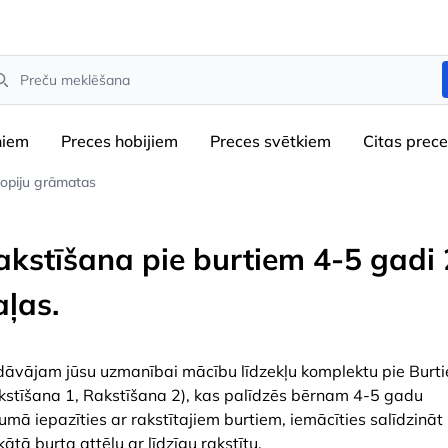
arch
niem
Preces hobijiem
Preces svētkiem
Сitas prec
opiju grāmatas
akstīšana pie burtiem 4-5 gadi 
aļas.
dāvājam jūsu uzmanībai mācību līdzekļu komplektu pie Burt
kstīšana 1, Rakstīšana 2), kas palīdzēs bērnam 4-5 gadu
umā iepazīties ar rakstītajiem burtiem, iemācīties salīdzināt
kātā burta attēlu ar līdzīgu rakstītu.