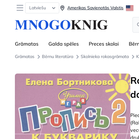
Open menu
Latviešu
Amerikas Savienotās Valstis
Se
Grāmatas
Galda spēles
Preces skolai
Bēr
Grāmatas
Bērnu literatūra
Skolnieka rokasgrāmata
K
R
d
Pie
(Ra
vec
dru