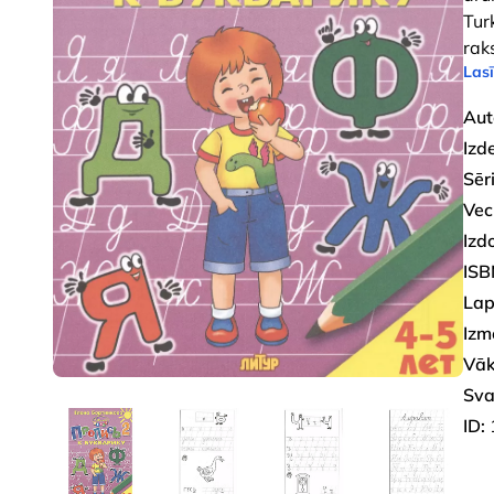
Tur
raks
Lasī
Aut
Izd
Sēri
Vec
Izd
ISB
Lap
Izm
Vāk
Sva
ID: