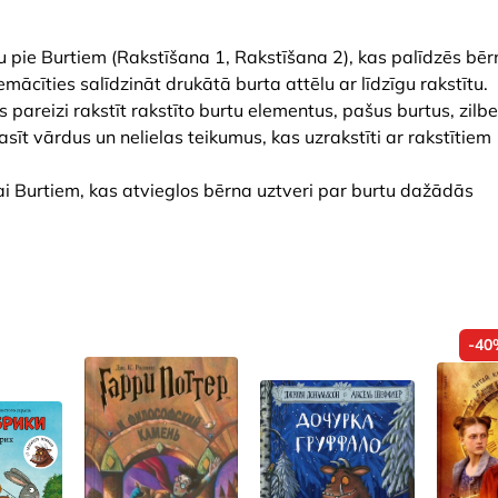
 pie Burtiem (Rakstīšana 1, Rakstīšana 2), kas palīdzēs bē
mācīties salīdzināt drukātā burta attēlu ar līdzīgu rakstītu.
 pareizi rakstīt rakstīto burtu elementus, pašus burtus, zilbe
sīt vārdus un nelielas teikumus, kas uzrakstīti ar rakstītiem
i Burtiem, kas atvieglos bērna uztveri par burtu dažādās
-40