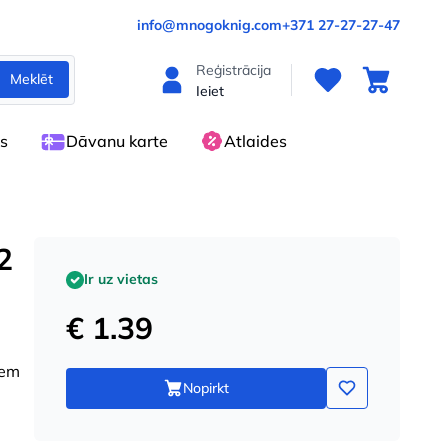
info@mnogoknig.com
+371 27-27-27-47
Reģistrācija
Meklēt
Ieiet
es
Dāvanu karte
Atlaides
2
Ir uz vietas
€ 1.39
iem
Nopirkt