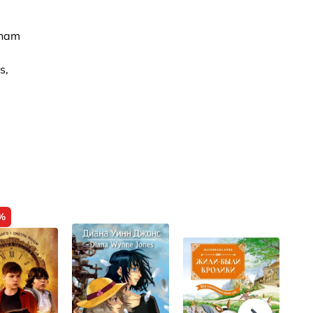
rnam
s,
%