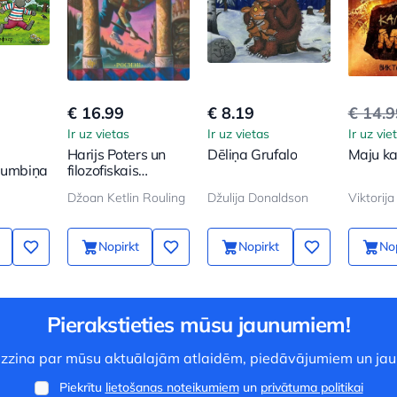
€ 16.99
€ 8.19
€ 14.
Ir uz vietas
Ir uz vietas
Ir uz vie
Harijs Poters un
Dēliņa Grufalo
Maju ka
 bumbiņa
filozofiskais
akmens
Džoan Ketlin Rouling
Džulija Donaldson
Viktorij
Nopirkt
Nopirkt
Nop
Pierakstieties mūsu jaunumiem!
 uzzina par mūsu aktuālajām atlaidēm, piedāvājumiem un ja
Piekrītu
lietošanas noteikumiem
un
privātuma politikai