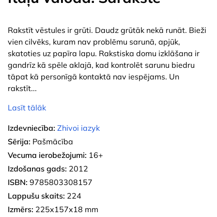
Rakstīt vēstules ir grūti. Daudz grūtāk nekā runāt. Bieži
vien cilvēks, kuram nav problēmu sarunā, apjūk,
skatoties uz papīra lapu. Rakstiska domu izklāšana ir
gandrīz kā spēle aklajā, kad kontrolēt sarunu biedru
tāpat kā personīgā kontaktā nav iespējams. Un
rakstīt
...
Lasīt tālāk
Izdevniecība:
Zhivoi iazyk
Sērija:
Pašmācība
Vecuma ierobežojumi:
16+
Izdošanas gads:
2012
ISBN:
9785803308157
Lappušu skaits:
224
Izmērs:
225x157x18 mm