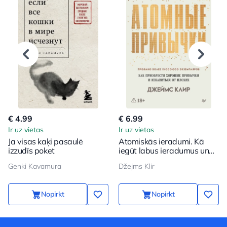
€ 4.99
€ 6.99
Ir uz vietas
Ir uz vietas
Ja visas kaķi pasaulē
Atomiskās ieradumi. Kā
izzudīs poket
iegūt labus ieradumus un
atbrīvoties no sliktajiem
Genki Kavamura
Džejms Klir
Nopirkt
Nopirkt