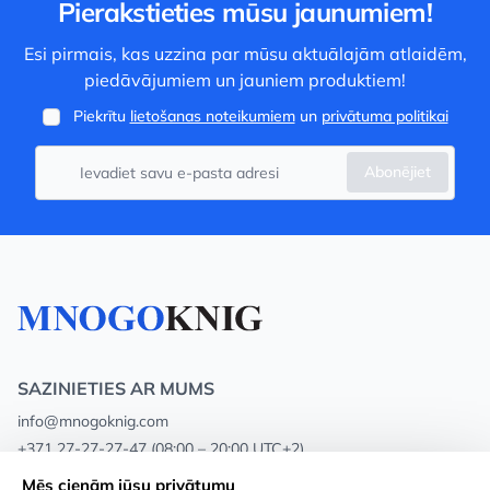
Pierakstieties mūsu jaunumiem!
Esi pirmais, kas uzzina par mūsu aktuālajām atlaidēm,
piedāvājumiem un jauniem produktiem!
Piekrītu
lietošanas noteikumiem
un
privātuma politikai
Abonējiet
SAZINIETIES AR MUMS
info@mnogoknig.com
+371 27-27-27-47
(08:00 – 20:00 UTC+2)
Rīga, Augusta Deglava 69d, LV-1082
Mēs cienām jūsu privātumu