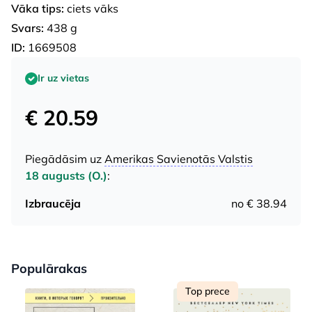
Vāka tips:
ciets vāks
Svars:
438 g
ID:
1669508
Ir uz vietas
€ 20.59
Piegādāsim uz
Amerikas Savienotās Valstis
18 augusts (O.)
:
Izbraucēja
no € 38.94
Populārakas
Top prece