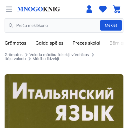
Open menu
Meklēt
Search
Grāmatas
Galda spēles
Preces skolai
Bērniem
Grāmatas
Valodu mācību līdzekļi, vārdnīcas
Itāļu valoda
Mācību līdzekļi