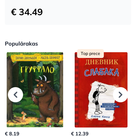
€ 34.49
Populārakas
Top prece
€ 8.19
€ 12.39