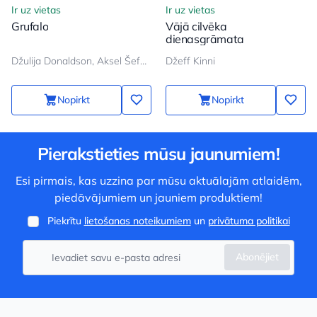
Ir uz vietas
Ir uz vietas
Grufalo
Vājā cilvēka
dienasgrāmata
Džulija Donaldson, Aksel Šeffler
Džeff Kinni
Nopirkt
Nopirkt
Pierakstieties mūsu jaunumiem!
Esi pirmais, kas uzzina par mūsu aktuālajām atlaidēm,
piedāvājumiem un jauniem produktiem!
Piekrītu
lietošanas noteikumiem
un
privātuma politikai
Abonējiet