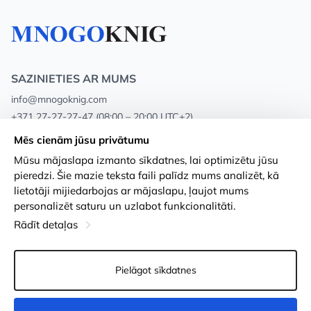
SAZINIETIES AR MUMS
info@mnogoknig.com
+371 27-27-27-47
(08:00 – 20:00 UTC+2)
Rīga, Augusta Deglava 69d, LV-1082
Mēs cienām jūsu privātumu
Mūsu mājaslapa izmanto sīkdatnes, lai optimizētu jūsu
Par mums
Privātuma politika
pieredzi. Šie mazie teksta faili palīdz mums analizēt, kā
lietotāji mijiedarbojas ar mājaslapu, ļaujot mums
Veikali
Noteikumi un nosacījumi
personalizēt saturu un uzlabot funkcionalitāti.
Apmaksa un piegāde
Pieejamības paziņojums
Rādīt detaļas
Loayalitātes kartes
Preču atgriešanās
Pielāgot sīkdatnes
Vairumtirdzniecības pircējiem
Sīkdatņu iestatījumi