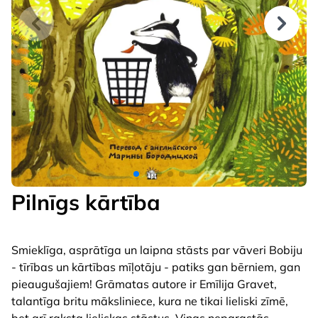
Pilnīgs kārtība
Smieklīga, asprātīga un laipna stāsts par vāveri Bobiju
- tīrības un kārtības mīļotāju - patiks gan bērniem, gan
pieaugušajiem! Grāmatas autore ir Emīlija Gravet,
talantīga britu māksliniece, kura ne tikai lieliski zīmē,
bet arī raksta lieliskas stāstus. Viņas neparastās