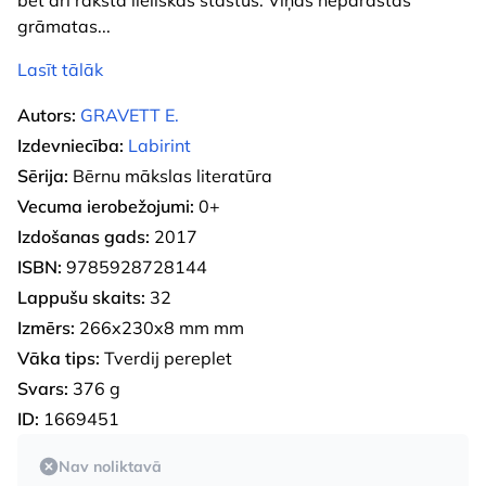
grāmatas
...
Lasīt tālāk
Autors:
GRAVETT E.
Izdevniecība:
Labirint
Sērija:
Bērnu mākslas literatūra
Vecuma ierobežojumi:
0+
Izdošanas gads:
2017
ISBN:
9785928728144
Lappušu skaits:
32
Izmērs:
266x230x8 mm mm
Vāka tips:
Tverdij pereplet
Svars:
376 g
ID:
1669451
Nav noliktavā