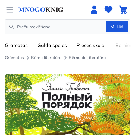
Open menu
Meklēt
Search
Grāmatas
Galda spēles
Preces skolai
Bērniem
Grāmatas
Bērnu literatūra
Bērnu daiļliteratūra