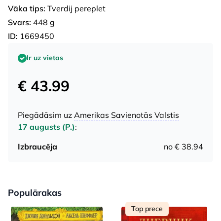
Vāka tips:
Tverdij pereplet
Svars:
448 g
ID:
1669450
Ir uz vietas
€ 43.99
Piegādāsim uz
Amerikas Savienotās Valstis
17 augusts (P.)
:
Izbraucēja
no € 38.94
Populārakas
Top prece