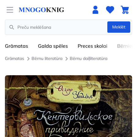
Open menu
Meklēt
Search
Grāmatas
Galda spēles
Preces skolai
Bērniem
Grāmatas
Bērnu literatūra
Bērnu daiļliteratūra