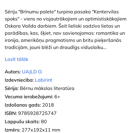
Sēriju "Brīnumu palete" turpina pasaka "Kentervilas
spoks" - viens no visjautrākajiem un optimistiskākajiem
Oskara Vailda darbiem. Šeit lieliski sadzīvo lietas un
parādības, kas, šķiet, nav savienojamas: romantika un
ironija, amerikāņu pragmatisms un britu pieķeršanās
tradīcijām, jauni blēži un draudīgs viduslaiku
...
Lasīt tālāk
Autors:
UAJLD O.
Izdevniecība:
Labirint
Sērija:
Bērnu mākslas literatūra
Vecuma ierobežojumi:
6+
Izdošanas gads:
2018
ISBN:
9785928725747
Lappušu skaits:
80
Izmērs:
277x192x11 mm