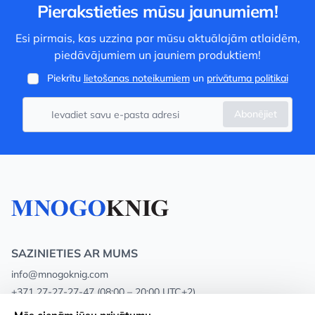
Pierakstieties mūsu jaunumiem!
Esi pirmais, kas uzzina par mūsu aktuālajām atlaidēm,
piedāvājumiem un jauniem produktiem!
Piekrītu
lietošanas noteikumiem
un
privātuma politikai
Abonējiet
SAZINIETIES AR MUMS
info@mnogoknig.com
+371 27-27-27-47
(08:00 – 20:00 UTC+2)
Rīga, Augusta Deglava 69d, LV-1082