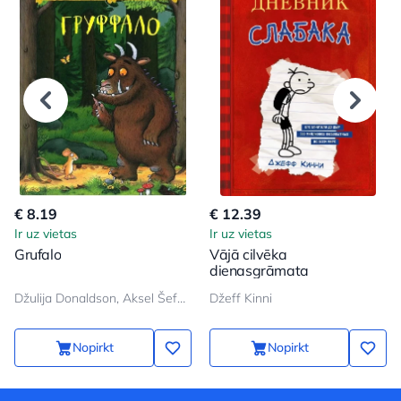
€ 8.19
€ 12.39
Ir uz vietas
Ir uz vietas
Grufalo
Vājā cilvēka
dienasgrāmata
Džulija Donaldson, Aksel Šeffler
Džeff Kinni
Nopirkt
Nopirkt