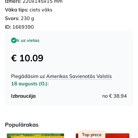
Izmērs:
220x145x15 mm
Vāka tips:
ciets vāks
Svars:
230 g
ID:
1669390
Ir uz vietas
€ 10.09
Piegādāsim uz
Amerikas Savienotās Valstis
18 augusts (O.)
:
Izbraucēja
no € 38.94
Populārakas
Top prece