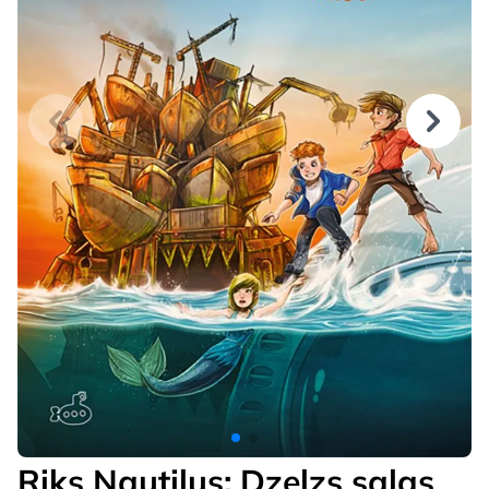
Riks Nautilus: Dzelzs salas