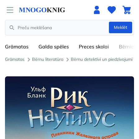
Open menu
Meklēt
Search
Grāmatas
Galda spēles
Preces skolai
Bērniem
Grāmatas
Bērnu literatūra
Bērnu detektīvi un piedzīvojumi