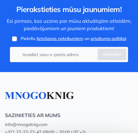
Pierakstieties mūsu jaunumiem!
Esi pirmais, kas uzzina par mūsu aktuālajām atlaidēm,
piedāvājumiem un jauniem produktiem!
Piekrītu
lietošanas noteikumiem
un
privātuma politikai
Abonējiet
SAZINIETIES AR MUMS
info@mnogoknig.com
+371 27-27-27-47
(08:00 – 20:00 UTC+2)