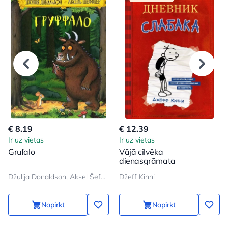
€ 8.19
€ 12.39
Ir uz vietas
Ir uz vietas
Grufalo
Vājā cilvēka
dienasgrāmata
Džulija Donaldson, Aksel Šeffler
Džeff Kinni
Nopirkt
Nopirkt