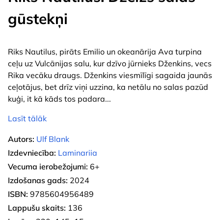
gūstekņi
Riks Nautilus, pirāts Emilio un okeanārija Ava turpina
ceļu uz Vulcānijas salu, kur dzīvo jūrnieks Dženkins, vecs
Rika vecāku draugs. Dženkins viesmīlīgi sagaida jaunās
ceļotājus, bet drīz viņi uzzina, ka netālu no salas pazūd
kuģi, it kā kāds tos padara
...
Lasīt tālāk
Autors:
Ulf Blank
Izdevniecība:
Laminariia
Vecuma ierobežojumi:
6+
Izdošanas gads:
2024
ISBN:
9785604956489
Lappušu skaits:
136