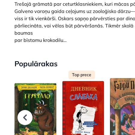
Trešajā grāmatā par ceturtklasniekiem, kuri mācas pār
Galveno varoņu gaida ceļojums uz zooloģisko dārzu— šķ
viss ir tik vienkārši. Oskars sapņo pārvērsties par d
pārliecināta, vai vēlas būt pārvēršanās. Tikmēr skolā
baumas
par bīstamu krokodilu…
Populārakas
Top prece