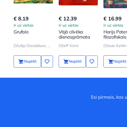
€ 8.19
€ 12.39
€ 16.99
Ir uz vietas
Ir uz vietas
Ir uz vietas
Grufalo
Vājā cilvēka
Harijs Pote
dienasgrāmata
filozofiskais
akmens
Džulija Donaldson, Aksel Šeffler
Džeff Kinni
Džoan Ketlin
Nopirkt
Nopirkt
Nopirkt
Esi pirmais, kas