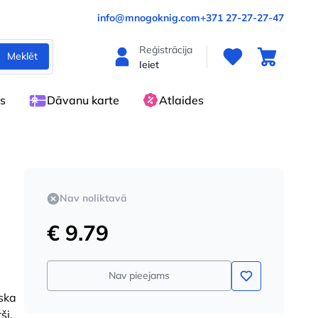
info@mnogoknig.com
+371 27-27-27-47
Reģistrācija
Meklēt
Ieiet
es
Dāvanu karte
Atlaides
Nav noliktavā
€ 9.79
Nav pieejams
iska
ši.