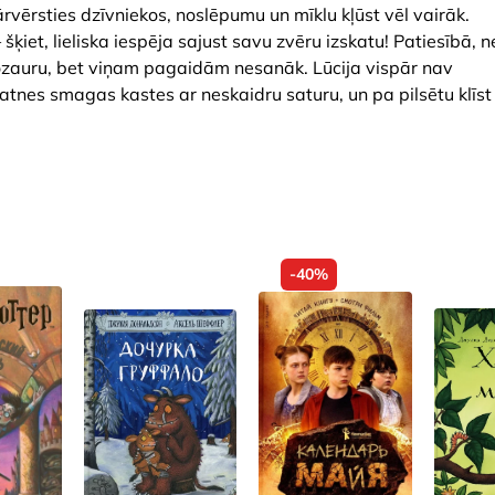
vērsties dzīvniekos, noslēpumu un mīklu kļūst vēl vairāk.
iet, lieliska iespēja sajust savu zvēru izskatu! Patiesībā, n
inozauru, bet viņam pagaidām nesanāk. Lūcija vispār nav
 atnes smagas kastes ar neskaidru saturu, un pa pilsētu klīst
-40%