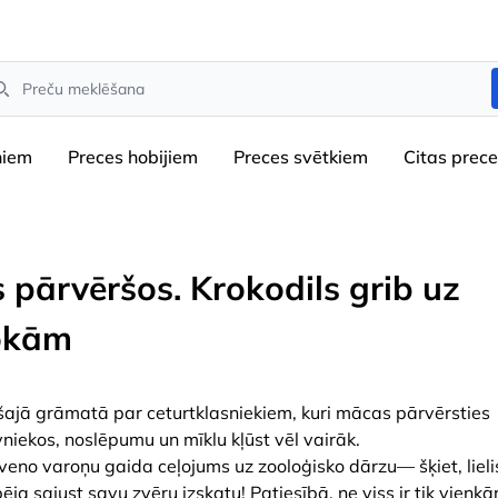
arch
niem
Preces hobijiem
Preces svētkiem
Сitas prec
s pārvēršos. Krokodils grib uz
okām
šajā grāmatā par ceturtklasniekiem, kuri mācas pārvērsties
vniekos, noslēpumu un mīklu kļūst vēl vairāk.
veno varoņu gaida ceļojums uz zooloģisko dārzu— šķiet, liel
ēja sajust savu zvēru izskatu! Patiesībā, ne viss ir tik vienkār