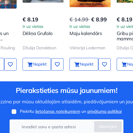
€ 8.19
€ 14.99
€ 8.99
€ 8.19
Ir uz vietas
Ir uz vietas
Ir uz vie
rs un
Dēliņa Grufalo
Maju kalendārs
Gribu p
mamma
 Rouling
Džulija Donaldson
Viktorija Lederman
Nopirkt
Nopirkt
Nop
Pierakstieties mūsu jaunumiem!
 uzzina par mūsu aktuālajām atlaidēm, piedāvājumiem un ja
Piekrītu
lietošanas noteikumiem
un
privātuma politikai
Abonējiet