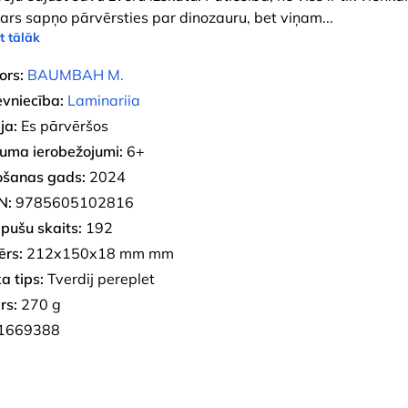
ars sapņo pārvērsties par dinozauru, bet viņam
...
t tālāk
ors:
BAUMBAH M.
evniecība:
Laminariia
ja:
Es pārvēršos
uma ierobežojumi:
6+
ošanas gads:
2024
N:
9785605102816
pušu skaits:
192
ērs:
212x150x18 mm mm
a tips:
Tverdij pereplet
rs:
270 g
1669388