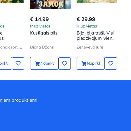
€ 14.99
€ 29.99
€ 7
tas
Ir uz vietas
Ir uz vietas
Ir u
ie
Kustīgais pils
Bija-bija truši. Visi
Sun
s!
piedzīvojumi vienā
sējumā
Džulija Donaldson, Aksel Šeffler
Diana Džons
Ženeveva Jure
Bod
irkt
Nopirkt
Nopirkt
uniem produktiem!