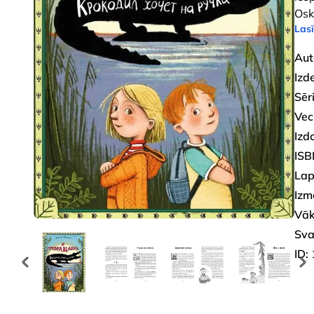
Osk
Lasī
Aut
Izd
Sēri
Vec
Izd
ISB
Lap
Izm
Vāk
Sva
ID: