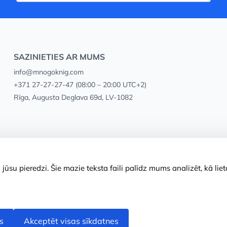
SAZINIETIES AR MUMS
info@mnogoknig.com
+371 27-27-27-47
(08:00 – 20:00 UTC+2)
Rīga, Augusta Deglava 69d, LV-1082
ūsu pieredzi. Šie mazie teksta faili palīdz mums analizēt, kā lie
s
Akceptēt visas sīkdatnes