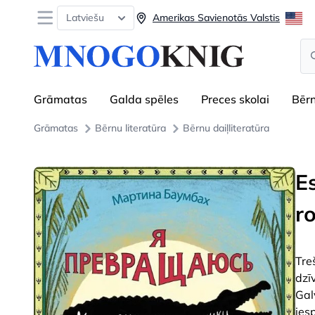
Open menu
Latviešu
Amerikas Savienotās Valstis
Se
Grāmatas
Galda spēles
Preces skolai
Bēr
Grāmatas
Bērnu literatūra
Bērnu daiļliteratūra
E
r
Tre
dzī
Gal
iesp