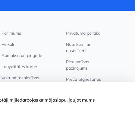
Par mums
Privātuma politika
Veikali
Noteikumi un
nosacījumi
Apmaksa un piegāde
Pieejamības
Loayalitātes kartes
paziņojums
Vairumtirdzniecības
Preču atgriešanās
pircējiem
Sīkdatņu iestatījumi
totāji mijiedarbojas ar mājaslapu, ļaujot mums
© 2011-2026
MNOGOKNIG
. All Rights Reserved.