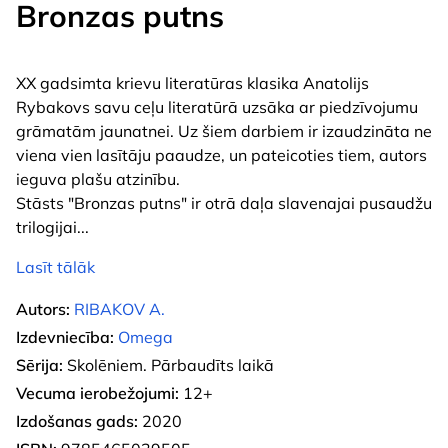
Bronzas putns
XX gadsimta krievu literatūras klasika Anatolijs
Rybakovs savu ceļu literatūrā uzsāka ar piedzīvojumu
grāmatām jaunatnei. Uz šiem darbiem ir izaudzināta ne
viena vien lasītāju paaudze, un pateicoties tiem, autors
ieguva plašu atzinību.
Stāsts "Bronzas putns" ir otrā daļa slavenajai pusaudžu
trilogijai
...
Lasīt tālāk
Autors:
RIBAKOV A.
Izdevniecība:
Omega
Sērija:
Skolēniem. Pārbaudīts laikā
Vecuma ierobežojumi:
12+
Izdošanas gads:
2020