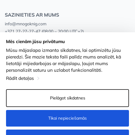
SAZINIETIES AR MUMS
info@mnogoknig.com
+371 27-27-27-47
(08:00 – 20:00 UTC+2)
Rīga, Augusta Deglava 69d, LV-1082
Mēs cienām jūsu privātumu
Mūsu mājaslapa izmanto sīkdatnes, lai optimizētu jūsu
Par mums
Privātuma politika
pieredzi. Šie mazie teksta faili palīdz mums analizēt, kā
lietotāji mijiedarbojas ar mājaslapu, ļaujot mums
Veikali
Noteikumi un nosacījumi
personalizēt saturu un uzlabot funkcionalitāti.
Apmaksa un piegāde
Pieejamības paziņojums
Rādīt detaļas
Loayalitātes kartes
Preču atgriešanās
Pielāgot sīkdatnes
Vairumtirdzniecības pircējiem
Sīkdatņu iestatījumi
Tikai nepieciešamās