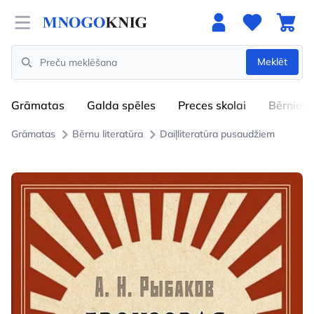
Open menu
Meklēt
Search
Grāmatas
Galda spēles
Preces skolai
Bērniem
Grāmatas
Bērnu literatūra
Daiļliteratūra pusaudžiem