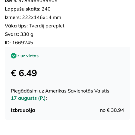
ISBN:
9785465039505
Lappušu skaits:
240
Izmērs:
222x146x14 mm
Vāka tips:
Tverdij pereplet
Svars:
330 g
ID:
1669245
Ir uz vietas
€ 6.49
Piegādāsim uz
Amerikas Savienotās Valstis
17 augusts (P.)
:
Izbraucēja
no € 38.94