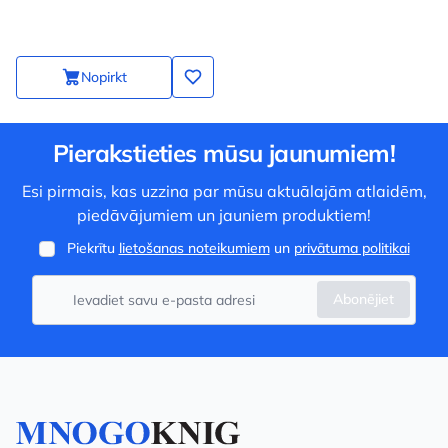
Nopirkt
Pierakstieties mūsu jaunumiem!
Esi pirmais, kas uzzina par mūsu aktuālajām atlaidēm,
piedāvājumiem un jauniem produktiem!
Piekrītu
lietošanas noteikumiem
un
privātuma politikai
Abonējiet