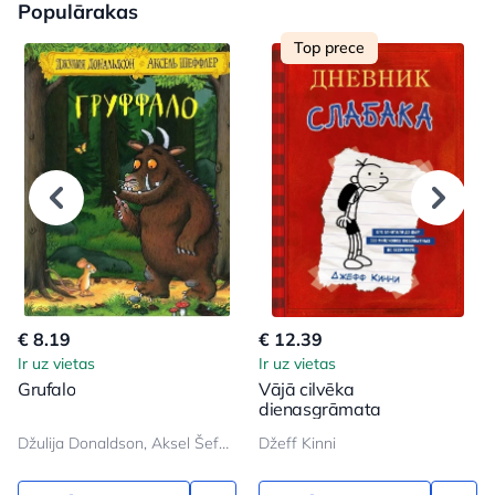
Populārakas
Top prece
€ 8.19
€ 12.39
Ir uz vietas
Ir uz vietas
Grufalo
Vājā cilvēka
dienasgrāmata
Džulija Donaldson, Aksel Šeffler
Džeff Kinni