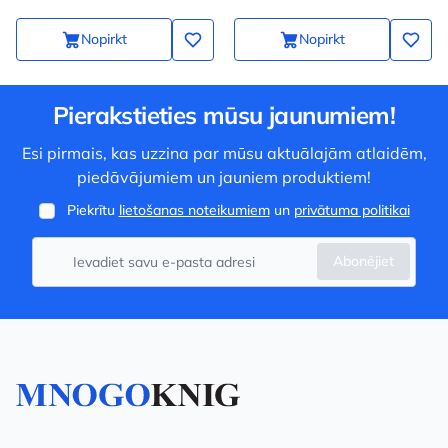
Nopirkt
Nopirkt
Pierakstieties mūsu jaunumiem!
Esi pirmais, kas uzzina par mūsu aktuālajām atlaidēm,
piedāvājumiem un jauniem produktiem!
Piekrītu
lietošanas noteikumiem
un
privātuma politikai
Abonējiet