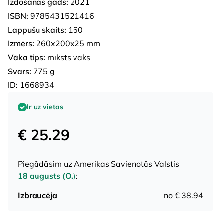
Izdošanas gads:
2021
ISBN:
9785431521416
Lappušu skaits:
160
Izmērs:
260x200x25 mm
Vāka tips:
mīksts vāks
Svars:
775 g
ID:
1668934
Ir uz vietas
€ 25.29
Piegādāsim uz
Amerikas Savienotās Valstis
18 augusts (O.)
:
Izbraucēja
no € 38.94