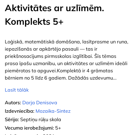
Aktivitātes ar uzlīmēm.
Komplekts 5+
Loģiskā, matemātiskā domāšana, lasītprasme un runa,
iepazīšanās ar apkārtējo pasauli — tas ir
priekšnosacījums pirmsskolas izglītībai. Šīs tēmas
prasa īpašu uzmanību, un aktivitātes ar uzlīmēm ideāli
piemērotas to apguvei.Komplektā ir 4 grāmatas
bērniem no 5 līdz 6 gadiem. Dažādās uzdevumu
...
Lasīt tālāk
Autors:
Darja Denisova
Izdevniecība:
Mozaika-Sintez
Sērija:
Septiņu rūķu skola
Vecuma ierobežojumi:
5+