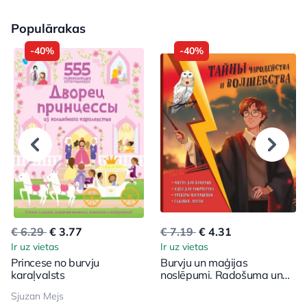
Populārakas
-40%
-40%
€ 6.29
€ 3.77
€ 7.19
€ 4.31
Ir uz vietas
Ir uz vietas
Princese no burvju
Burvju un maģijas
karaļvalsts
noslēpumi. Radošuma un
iedvesmas grāmata
Sjuzan Mejs
(Harijs)