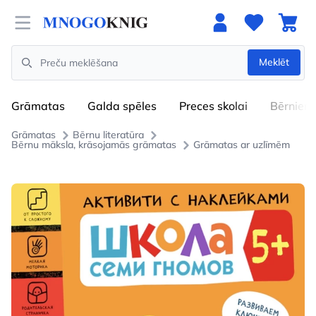
Open menu
Meklēt
Search
Grāmatas
Galda spēles
Preces skolai
Bērniem
Grāmatas
Bērnu literatūra
Bērnu māksla, krāsojamās grāmatas
Grāmatas ar uzlīmēm