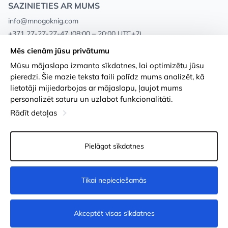
SAZINIETIES AR MUMS
info@mnogoknig.com
+371 27-27-27-47
(08:00 – 20:00 UTC+2)
Rīga, Augusta Deglava 69d, LV-1082
Mēs cienām jūsu privātumu
Mūsu mājaslapa izmanto sīkdatnes, lai optimizētu jūsu
Par mums
Privātuma politika
pieredzi. Šie mazie teksta faili palīdz mums analizēt, kā
lietotāji mijiedarbojas ar mājaslapu, ļaujot mums
Veikali
Noteikumi un nosacījumi
personalizēt saturu un uzlabot funkcionalitāti.
Apmaksa un piegāde
Pieejamības paziņojums
Rādīt detaļas
Loayalitātes kartes
Preču atgriešanās
Pielāgot sīkdatnes
Vairumtirdzniecības pircējiem
Sīkdatņu iestatījumi
Tikai nepieciešamās
Nopirkt
Akceptēt visas sīkdatnes
© 2011-2026
MNOGOKNIG
. All Rights Reserved.