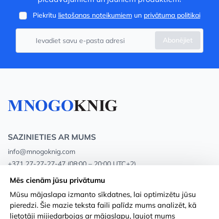
Piekrītu
lietošanas noteikumiem
un
privātuma politikai
Abonējiet
SAZINIETIES AR MUMS
info@mnogoknig.com
+371 27-27-27-47
(08:00 – 20:00 UTC+2)
Rīga, Augusta Deglava 69d, LV-1082
Mēs cienām jūsu privātumu
Mūsu mājaslapa izmanto sīkdatnes, lai optimizētu jūsu
Par mums
Privātuma politika
pieredzi. Šie mazie teksta faili palīdz mums analizēt, kā
lietotāji mijiedarbojas ar mājaslapu, ļaujot mums