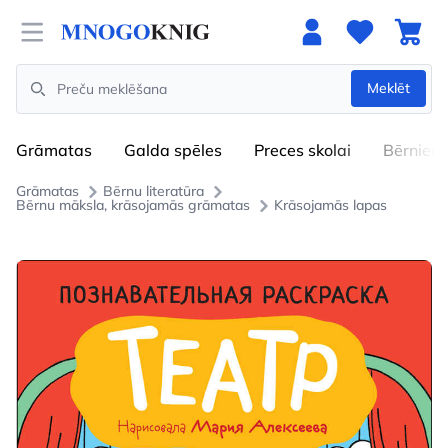
Open menu
Meklēt
Search
Grāmatas
Galda spēles
Preces skolai
Bērniem
Grāmatas
Bērnu literatūra
Bērnu māksla, krāsojamās grāmatas
Krāsojamās lapas