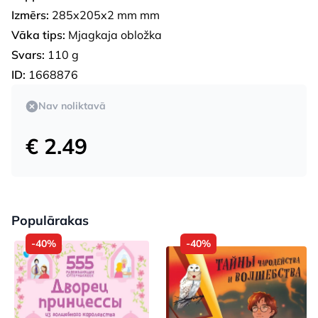
Izmērs:
285x205x2 mm mm
Vāka tips:
Mjagkaja obložka
Svars:
110 g
ID:
1668876
Nav noliktavā
€ 2.49
Populārakas
-40%
-40%