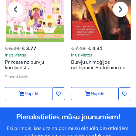
€ 6.29
€ 3.77
€ 7.19
€ 4.31
Ir uz vietas
Ir uz vietas
Princese no burvju
Burvju un maģijas
karaļvalsts
noslēpumi. Radošuma un
iedvesmas grāmata
Sjuzan Mejs
(Harijs)
Nopirkt
Nopirkt
Pierakstieties mūsu jaunumiem!
Esi pirmais, kas uzzina par mūsu aktuālajām atlaidēm,
piedāvājumiem un jauniem produktiem!