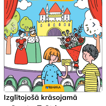
Izglītojošā krāsojamā