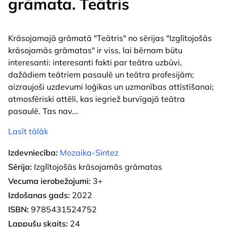
grāmata. Teātris
Krāsojamajā grāmatā "Teātris" no sērijas "Izglītojošās
krāsojamās grāmatas" ir viss, lai bērnam būtu
interesanti: interesanti fakti par teātra uzbūvi,
dažādiem teātriem pasaulē un teātra profesijām;
aizraujoši uzdevumi loģikas un uzmanības attīstīšanai;
atmosfēriski attēli, kas iegriež burvīgajā teātra
pasaulē. Tas nav
...
Lasīt tālāk
Izdevniecība:
Mozaika-Sintez
Sērija:
Izglītojošās krāsojamās grāmatas
Vecuma ierobežojumi:
3+
Izdošanas gads:
2022
ISBN:
9785431524752
Lappušu skaits:
24