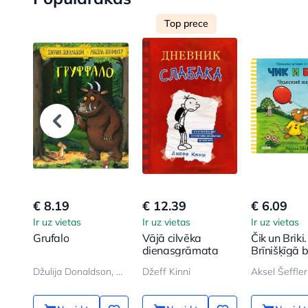
Top prece
€ 8.19
€ 12.39
€ 6.09
Ir uz vietas
Ir uz vietas
Ir uz vietas
Grufalo
Vājā cilvēka
Čik un Briki.
dienasgrāmata
Brīnišķīgā
Džulija Donaldson, Aksel Šeffler
Džeff Kinni
Aksel Šeffler