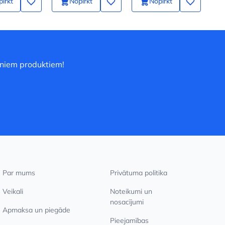
irkt
Nopirkt
Nopirkt
uniem produktiem!
Par mums
Privātuma politika
Veikali
Noteikumi un
nosacījumi
Apmaksa un piegāde
Pieejamības