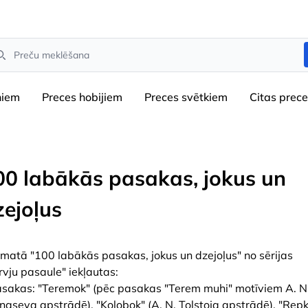
arch
niem
Preces hobijiem
Preces svētkiem
Сitas prec
00 labākās pasakas, jokus un
zejoļus
matā "100 labākās pasakas, jokus un dzejoļus" no sērijas
rvju pasaule" iekļautas:
asakas: "Teremok" (pēc pasakas "Terem muhi" motīviem A. N
naseva apstrādē), "Kolobok" (A. N. Tolstoja apstrādē), "Rep