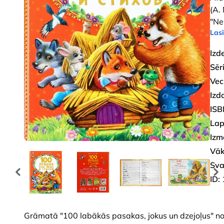
(A.
"Ne
Lasī
Izd
Sēri
Vec
Izd
ISB
Lap
Izm
Vāk
Sva
ID:
Grāmatā "100 labākās pasakas, jokus un dzejoļus" no 