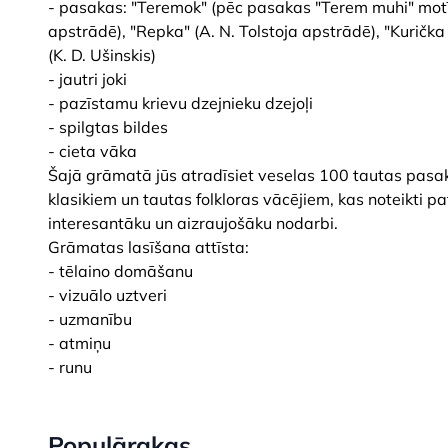
- pasakas: "Teremok" (pēc pasakas "Terem muhi" motīv
apstrādē), "Repka" (A. N. Tolstoja apstrādē), "Kurička r
(K. D. Ušinskis)
- jautri joki
- pazīstamu krievu dzejnieku dzejoļi
- spilgtas bildes
- cieta vāka
Šajā grāmatā jūs atradīsiet veselas 100 tautas pasaka
klasikiem un tautas folkloras vācējiem, kas noteikti p
interesantāku un aizraujošāku nodarbi.
Grāmatas lasīšana attīsta:
- tēlaino domāšanu
- vizuālo uztveri
- uzmanību
- atmiņu
- runu
Populārakas