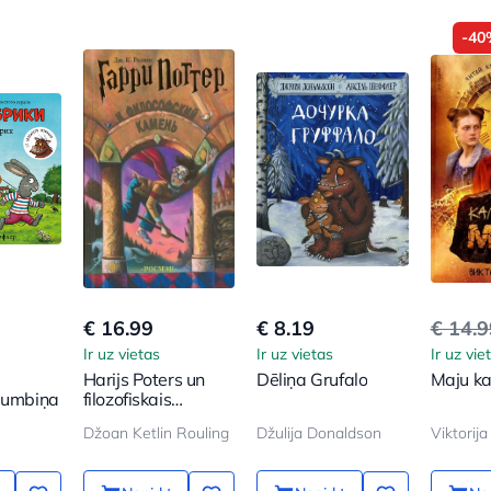
-40
€ 16.99
€ 8.19
€ 14.
Ir uz vietas
Ir uz vietas
Ir uz vie
Harijs Poters un
Dēliņa Grufalo
Maju ka
 bumbiņa
filozofiskais
akmens
Džoan Ketlin Rouling
Džulija Donaldson
Viktorij