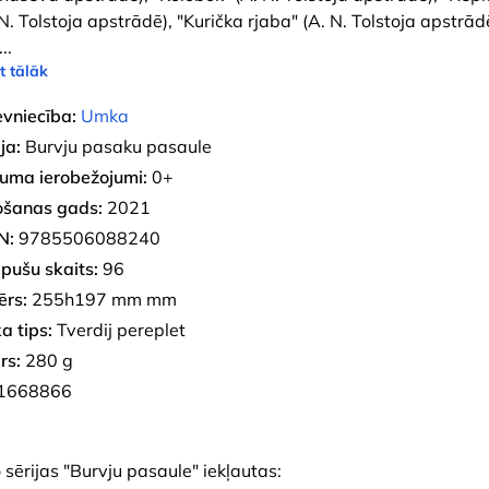
 N. Tolstoja apstrādē), "Kurička rjaba" (A. N. Tolstoja apstrād
...
t tālāk
evniecība:
Umka
ja:
Burvju pasaku pasaule
uma ierobežojumi:
0+
ošanas gads:
2021
N:
9785506088240
pušu skaits:
96
ērs:
255h197 mm mm
a tips:
Tverdij pereplet
rs:
280 g
1668866
sērijas "Burvju pasaule" iekļautas: