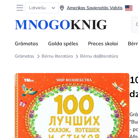
Open menu
Latviešu
Amerikas Savienotās Valstis
Se
Grāmatas
Galda spēles
Preces skolai
Bēr
Grāmatas
Bērnu literatūra
Bērnu daiļliteratūra
1
d
Grā
"Bu
- p
Afa