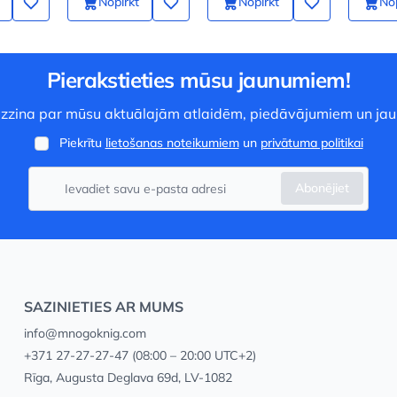
Nopirkt
Nopirkt
Nop
Pierakstieties mūsu jaunumiem!
 uzzina par mūsu aktuālajām atlaidēm, piedāvājumiem un ja
Piekrītu
lietošanas noteikumiem
un
privātuma politikai
Abonējiet
SAZINIETIES AR MUMS
info@mnogoknig.com
+371 27-27-27-47
(08:00 – 20:00 UTC+2)
Rīga, Augusta Deglava 69d, LV-1082