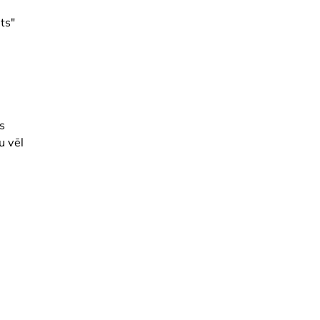
ts"
s
u vēl