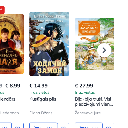
%
99
€ 8.99
€ 14.99
€ 27.99
€ 8
tas
Ir uz vietas
Ir uz vietas
Ir u
lendārs
Kustīgais pils
Bija-bija truši. Visi
Gri
piedzīvojumi vienā
ma
sējumā
a Lederman
Diana Džons
Ženeveva Jure