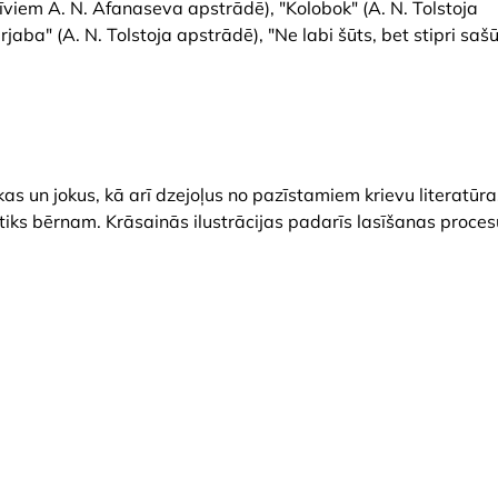
iem A. N. Afanaseva apstrādē), "Kolobok" (A. N. Tolstoja
jaba" (A. N. Tolstoja apstrādē), "Ne labi šūts, bet stipri sašū
s un jokus, kā arī dzejoļus no pazīstamiem krievu literatūra
atiks bērnam. Krāsainās ilustrācijas padarīs lasīšanas proces