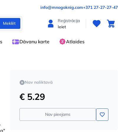
info@mnogoknig.com
+371 27-27-27-47
Reģistrācija
Meklēt
Ieiet
es
Dāvanu karte
Atlaides
Nav noliktavā
€ 5.29
Nav pieejams
.
ka"