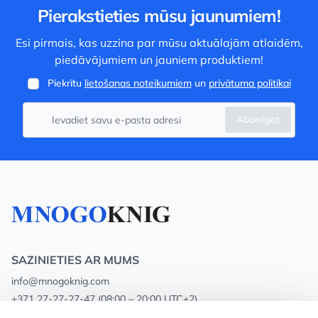
Pierakstieties mūsu jaunumiem!
Esi pirmais, kas uzzina par mūsu aktuālajām atlaidēm,
piedāvājumiem un jauniem produktiem!
Piekrītu
lietošanas noteikumiem
un
privātuma politikai
Abonējiet
SAZINIETIES AR MUMS
info@mnogoknig.com
+371 27-27-27-47
(08:00 – 20:00 UTC+2)
Rīga, Augusta Deglava 69d, LV-1082