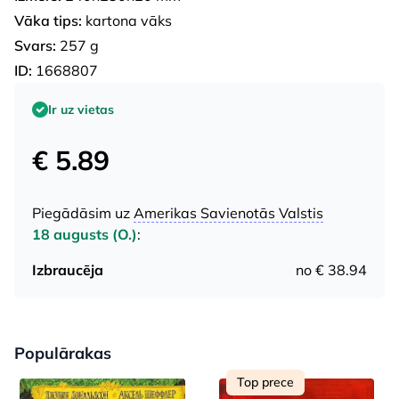
Vāka tips:
kartona vāks
Svars:
257 g
ID:
1668807
Ir uz vietas
€ 5.89
Piegādāsim uz
Amerikas Savienotās Valstis
18 augusts (O.)
:
Izbraucēja
no € 38.94
Populārakas
Top prece