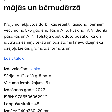
mājās un bērnudārzā
Krājumā iekļautas darbi, kas ieteikti lasīšanai bērniem
vecumā no 5-6 gadiem. Tas ir A. S. Puškina, V. V. Bianki
pasakas un A. N. Tolstoja apstrādāta pasaka, kā arī
jautru dziesmiņu teksti un pazīstamu krievu dzejnieku
dzejoļi. Lielais grāmatas formāts un
...
Lasīt tālāk
Izdevniecība:
Umka
Sērija:
Attīstošā grāmata
Vecuma ierobežojumi:
5+
Izdošanas gads:
2022
ISBN:
9785506062912
Lappušu skaits:
48
Izmērs:
240h230h20 mm