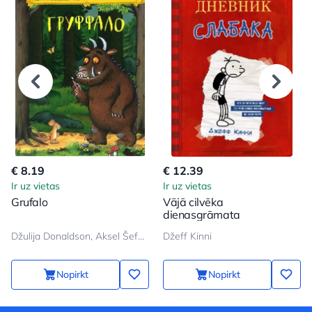
€ 8.19
€ 12.39
Ir uz vietas
Ir uz vietas
Grufalo
Vājā cilvēka
dienasgrāmata
Džulija Donaldson, Aksel Šeffler
Džeff Kinni
Nopirkt
Nopirkt