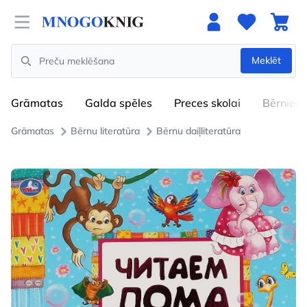
Open menu
Meklēt
Search
Grāmatas
Galda spēles
Preces skolai
Bērniem
Grāmatas
Bērnu literatūra
Bērnu daiļliteratūra