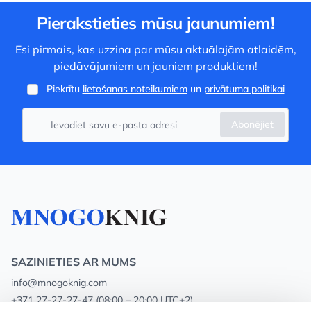
Pierakstieties mūsu jaunumiem!
Esi pirmais, kas uzzina par mūsu aktuālajām atlaidēm,
piedāvājumiem un jauniem produktiem!
Piekrītu
lietošanas noteikumiem
un
privātuma politikai
Abonējiet
SAZINIETIES AR MUMS
info@mnogoknig.com
+371 27-27-27-47
(08:00 – 20:00 UTC+2)