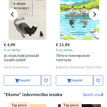
€ 4.99
€ 21.99
Ir uz vietas
Ir uz vietas
Ja visas kaķi pasaulē
Лето в пионерском
izzudīs poket
галстуке
Genki Kavamura
Katerina Silvanova, Elena Malisova
Nopirkt
Nopirkt
“Eksmo” izdevniecība iesaka
Skatīt visu
Top prece
Top prece