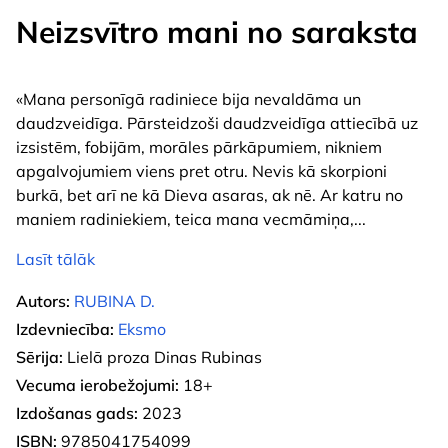
Neizsvītro mani no saraksta
«Mana personīgā radiniece bija nevaldāma un
daudzveidīga. Pārsteidzoši daudzveidīga attiecībā uz
izsistēm, fobijām, morāles pārkāpumiem, nikniem
apgalvojumiem viens pret otru. Nevis kā skorpioni
burkā, bet arī ne kā Dieva asaras, ak nē. Ar katru no
maniem radiniekiem, teica mana vecmāmiņa,
...
Lasīt tālāk
Autors:
RUBINA D.
Izdevniecība:
Eksmo
Sērija:
Lielā proza Dinas Rubinas
Vecuma ierobežojumi:
18+
Izdošanas gads:
2023
ISBN:
9785041754099