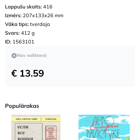
Lappušu skaits:
416
Izmērs:
207x133x26 mm
Vāka tips:
tverdaja
Svars:
412 g
ID:
1563101
Nav noliktavā
€ 13.59
Populārakas