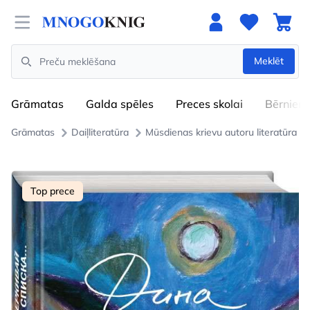
Open menu
Meklēt
Search
Grāmatas
Galda spēles
Preces skolai
Bērniem
Grāmatas
Daiļliteratūra
Mūsdienas krievu autoru literatūra
Top prece