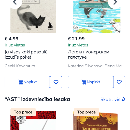
€ 4.99
€ 21.99
Ir uz vietas
Ir uz vietas
Ja visas kaķi pasaulē
Лето в пионерском
izzudīs poket
галстуке
Genki Kavamura
Katerina Silvanova, Elena Malisova
Nopirkt
Nopirkt
“AST” izdevniecība iesaka
Skatīt visu
Top prece
Top prece