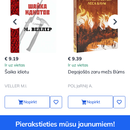
€ 9.19
€ 9.39
Ir uz vietas
Ir uz vietas
Šaika idiotu
Degojošās zaru mežs Būms
VELLER M.I.
POLJaRNIJ A.
Nopirkt
Nopirkt
Pierakstieties mūsu jaunumiem!