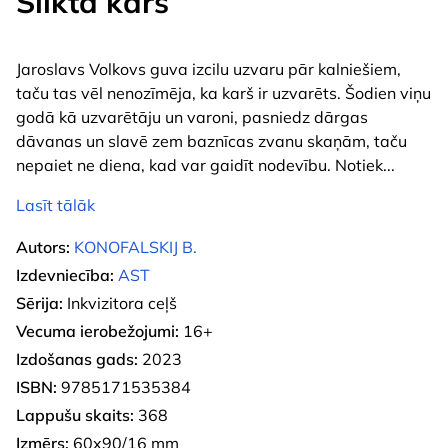
Slikta karš
Jaroslavs Volkovs guva izcilu uzvaru pār kalniešiem,
taču tas vēl nenozīmēja, ka karš ir uzvarēts. Šodien viņu
godā kā uzvarētāju un varoni, pasniedz dārgas
dāvanas un slavē zem baznīcas zvanu skaņām, taču
nepaiet ne diena, kad var gaidīt nodevību. Notiek
...
Lasīt tālāk
Autors:
KONOFALSKIJ B.
Izdevniecība:
AST
Sērija:
Inkvizitora ceļš
Vecuma ierobežojumi:
16+
Izdošanas gads:
2023
ISBN:
9785171535384
Lappušu skaits:
368
Izmērs:
60x90/16 mm