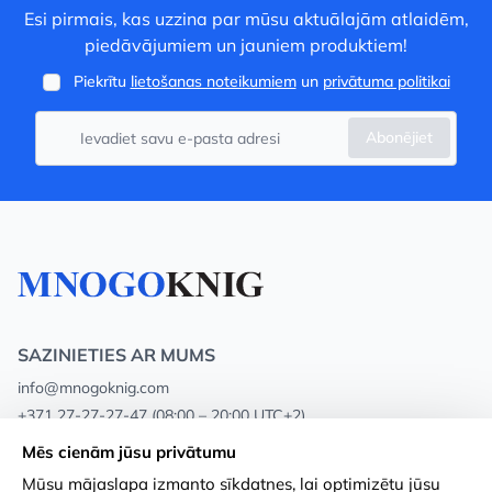
Esi pirmais, kas uzzina par mūsu aktuālajām atlaidēm,
piedāvājumiem un jauniem produktiem!
Piekrītu
lietošanas noteikumiem
un
privātuma politikai
Abonējiet
SAZINIETIES AR MUMS
info@mnogoknig.com
+371 27-27-27-47
(08:00 – 20:00 UTC+2)
Rīga, Augusta Deglava 69d, LV-1082
Mēs cienām jūsu privātumu
Mūsu mājaslapa izmanto sīkdatnes, lai optimizētu jūsu