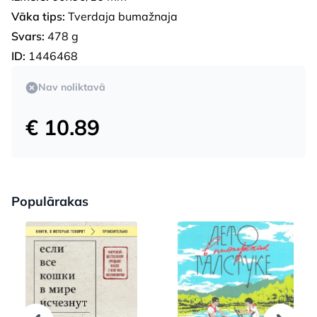
Vāka tips:
Tverdaja bumažnaja
Svars:
478 g
ID:
1446468
Nav noliktavā
€ 10.89
Populārakas