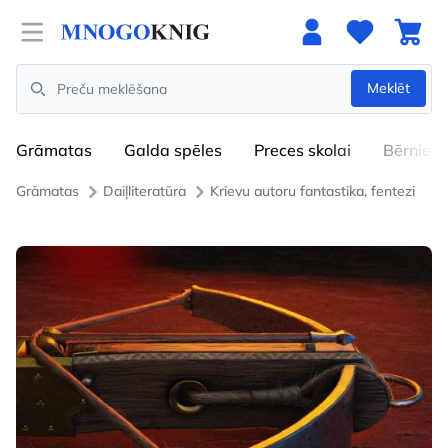
Open menu
Meklēt
Search
Grāmatas
Galda spēles
Preces skolai
Bērniem
Grāmatas
Daiļliteratūra
Krievu autoru fantastika, fentezi