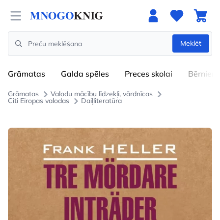
Open menu
Meklēt
Search
Grāmatas
Galda spēles
Preces skolai
Bērniem
Grāmatas
Valodu mācību līdzekļi, vārdnīcas
Citi Eiropas valodas
Daiļliteratūra