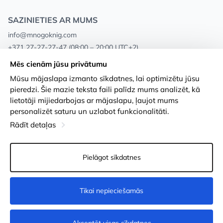
SAZINIETIES AR MUMS
info@mnogoknig.com
+371 27-27-27-47
(08:00 – 20:00 UTC+2)
Rīga, Augusta Deglava 69d, LV-1082
Mēs cienām jūsu privātumu
Mūsu mājaslapa izmanto sīkdatnes, lai optimizētu jūsu
Par mums
Privātuma politika
pieredzi. Šie mazie teksta faili palīdz mums analizēt, kā
lietotāji mijiedarbojas ar mājaslapu, ļaujot mums
Veikali
Noteikumi un nosacījumi
personalizēt saturu un uzlabot funkcionalitāti.
Apmaksa un piegāde
Pieejamības paziņojums
Rādīt detaļas
Loayalitātes kartes
Preču atgriešanās
Pielāgot sīkdatnes
Vairumtirdzniecības pircējiem
Sīkdatņu iestatījumi
Tikai nepieciešamās
Nopirkt