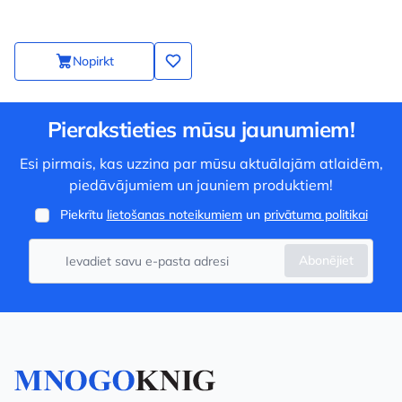
Nopirkt
Pierakstieties mūsu jaunumiem!
Esi pirmais, kas uzzina par mūsu aktuālajām atlaidēm,
piedāvājumiem un jauniem produktiem!
Piekrītu
lietošanas noteikumiem
un
privātuma politikai
Abonējiet