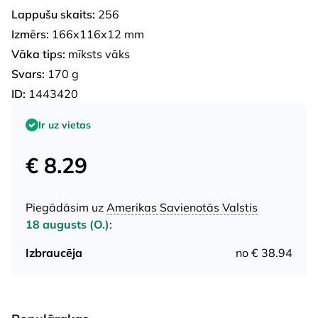
Lappušu skaits:
256
Izmērs:
166x116x12 mm
Vāka tips:
mīksts vāks
Svars:
170 g
ID:
1443420
Ir uz vietas
€ 8.29
Piegādāsim uz
Amerikas Savienotās Valstis
18 augusts (O.)
:
Izbraucēja
no € 38.94