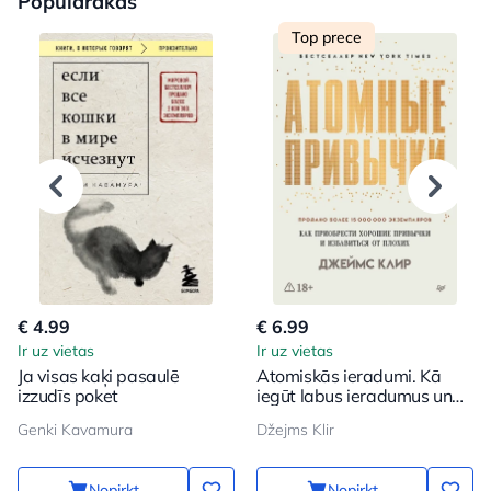
Populārakas
Top prece
€ 4.99
€ 6.99
Ir uz vietas
Ir uz vietas
Ja visas kaķi pasaulē
Atomiskās ieradumi. Kā
izzudīs poket
iegūt labus ieradumus un
atbrīvoties no sliktajiem
Genki Kavamura
Džejms Klir
Nopirkt
Nopirkt