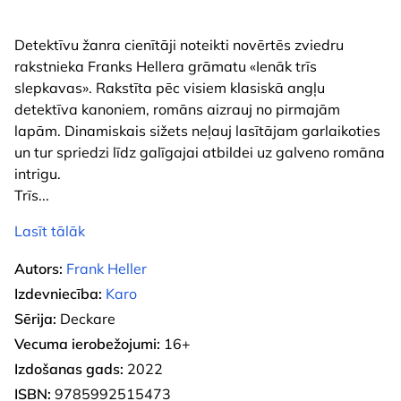
Detektīvu žanra cienītāji noteikti novērtēs zviedru
rakstnieka Franks Hellera grāmatu «Ienāk trīs
slepkavas». Rakstīta pēc visiem klasiskā angļu
detektīva kanoniem, romāns aizrauj no pirmajām
lapām. Dinamiskais sižets neļauj lasītājam garlaikoties
un tur spriedzi līdz galīgajai atbildei uz galveno romāna
intrigu.
Trīs
...
Lasīt tālāk
Autors:
Frank Heller
Izdevniecība:
Karo
Sērija:
Deckare
Vecuma ierobežojumi:
16+
Izdošanas gads:
2022
ISBN:
9785992515473