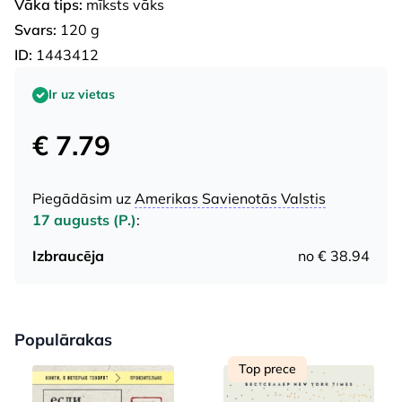
Vāka tips:
mīksts vāks
Svars:
120 g
ID:
1443412
Ir uz vietas
€ 7.79
Piegādāsim uz
Amerikas Savienotās Valstis
17 augusts (P.)
:
Izbraucēja
no € 38.94
Populārakas
Top prece