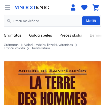
Open menu
Meklēt
Search
Grāmatas
Galda spēles
Preces skolai
Bērniem
Grāmatas
Valodu mācību līdzekļi, vārdnīcas
Franču valoda
Daiļliteratūra