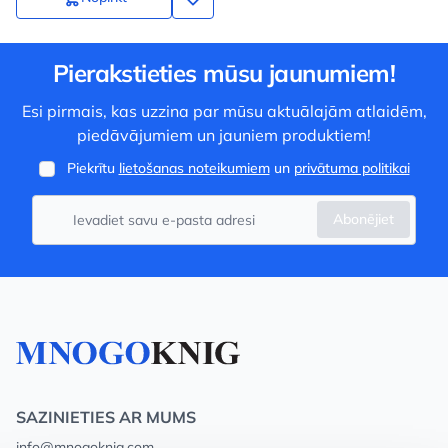
Pierakstieties mūsu jaunumiem!
Esi pirmais, kas uzzina par mūsu aktuālajām atlaidēm,
piedāvājumiem un jauniem produktiem!
Piekrītu
lietošanas noteikumiem
un
privātuma politikai
Abonējiet
SAZINIETIES AR MUMS
info@mnogoknig.com