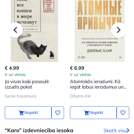
€ 4.99
€ 6.99
Ir uz vietas
Ir uz vietas
Ja visas kaķi pasaulē
Atomiskās ieradumi. Kā
izzudīs poket
iegūt labus ieradumus un
atbrīvoties no sliktajiem
Genki Kavamura
Džejms Klir
Nopirkt
Nopirkt
“Karo” izdevniecība iesaka
Skatīt visu