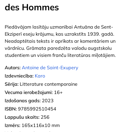
des Hommes
Piedāvājam lasītāju uzmanībai Antuāna de Sent-
Ekziperī eseju krājumu, kas uzrakstīts 1939. gadā.
Neadaptētais teksts ir aprīkots ar komentāriem un
vārdnīcu. Grāmata paredzēta valodu augstskolu
studentiem un visiem franču literatūras mīļotājiem.
Autors:
Antoine de Saint-Exupery
Izdevniecība:
Karo
Sērija:
Litterature contemporaine
Vecuma ierobežojumi:
16+
Izdošanas gads:
2023
ISBN:
9785992510454
Lappušu skaits:
256
Izmērs:
165x116x10 mm