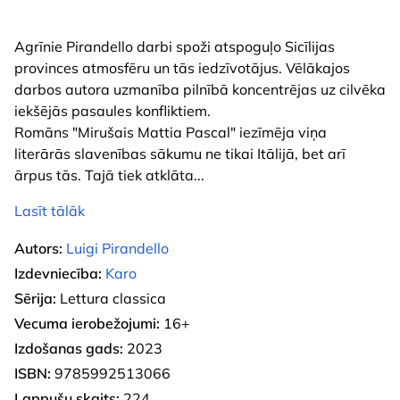
Agrīnie Pirandello darbi spoži atspoguļo Sicīlijas
provinces atmosfēru un tās iedzīvotājus. Vēlākajos
darbos autora uzmanība pilnībā koncentrējas uz cilvēka
iekšējās pasaules konfliktiem.
Romāns "Mirušais Mattia Pascal" iezīmēja viņa
literārās slavenības sākumu ne tikai Itālijā, bet arī
ārpus tās. Tajā tiek atklāta
...
Lasīt tālāk
Autors:
Luigi Pirandello
Izdevniecība:
Karo
Sērija:
Lettura classica
Vecuma ierobežojumi:
16+
Izdošanas gads:
2023
ISBN:
9785992513066
Lappušu skaits:
224