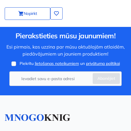
Nopirkt
Pierakstieties mūsu jaunumiem!
Esi pirmais, kas uzzina par mūsu aktuālajām atlaidēm,
piedāvājumiem un jauniem produktiem!
Piekrītu
lietošanas noteikumiem
un
privātuma politikai
Abonējiet