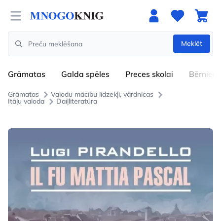
Open menu
Meklēt
Search
Grāmatas
Galda spēles
Preces skolai
Bērniem
Grāmatas
Valodu mācību līdzekļi, vārdnīcas
Itāļu valoda
Daiļliteratūra