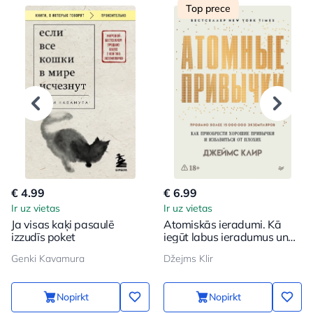
Top prece
€ 4.99
€ 6.99
Ir uz vietas
Ir uz vietas
Ja visas kaķi pasaulē
Atomiskās ieradumi. Kā
izzudīs poket
iegūt labus ieradumus un
atbrīvoties no sliktajiem
Genki Kavamura
Džejms Klir
Nopirkt
Nopirkt