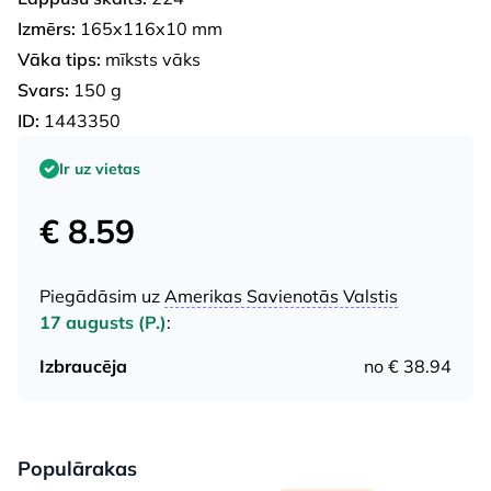
Izmērs:
165x116x10 mm
Vāka tips:
mīksts vāks
Svars:
150 g
ID:
1443350
Ir uz vietas
€ 8.59
Piegādāsim uz
Amerikas Savienotās Valstis
17 augusts (P.)
:
Izbraucēja
no € 38.94
Populārakas