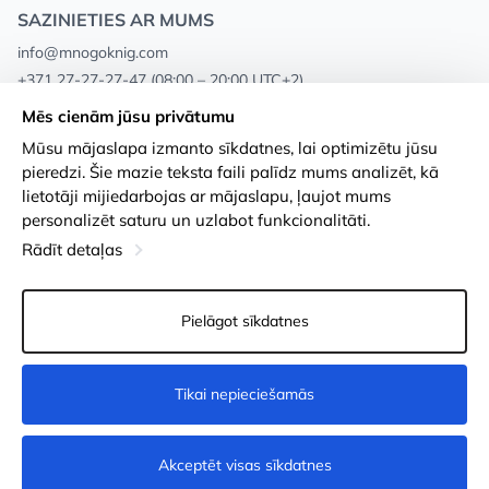
SAZINIETIES AR MUMS
info@mnogoknig.com
+371 27-27-27-47
(08:00 – 20:00 UTC+2)
Rīga, Augusta Deglava 69d, LV-1082
Mēs cienām jūsu privātumu
Mūsu mājaslapa izmanto sīkdatnes, lai optimizētu jūsu
Par mums
Privātuma politika
pieredzi. Šie mazie teksta faili palīdz mums analizēt, kā
lietotāji mijiedarbojas ar mājaslapu, ļaujot mums
Veikali
Noteikumi un nosacījumi
personalizēt saturu un uzlabot funkcionalitāti.
Apmaksa un piegāde
Pieejamības paziņojums
Rādīt detaļas
Loayalitātes kartes
Preču atgriešanās
Pielāgot sīkdatnes
Vairumtirdzniecības pircējiem
Sīkdatņu iestatījumi
Tikai nepieciešamās
Nopirkt
Akceptēt visas sīkdatnes
© 2011-2026
MNOGOKNIG
. All Rights Reserved.