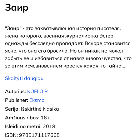
Заир
"Заир" - это захватывающая история писателя,
жена которого, военная журналистка Эстер,
однажды бесследно пропадает. Вскоре становится
ясно, что она его бросила. Но он никак не может
забыть ее и избавиться от навязчивого чувства, что
за этим исчезновением кроется какая-то тайна.
...
Skaityti daugiau
Autorius:
KOELO P.
Publisher:
Eksmo
Serija:
Išskirtinė klasika
Amžiaus ribos:
16+
Išleidimo metai:
2018
ISBN:
9785171117665