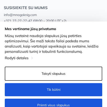
SUSISIEKITE SU MUMIS
info@mnogoknig.com
+371 27-27-27-47
(08:00 – 20:00 UTC+2)
Rīga, Augusta Deglava 69d, LV-1082
Mes vertiname jūsų privatumo
Mūsų svetainė naudoja slapukus jūsų patirties
Apie mus
Privacy Policy
optimizavimui. Šie maži teksto failai padeda mums
analizuoti, kaip vartotojai sąveikauja su svetaine, leidžia
Parduotuvės
Sąlygos ir nuostatos
personalizuoti turinį ir tobulinti funkcionalumą.
Pristatymas ir mokėjimas
Prieinamumo pareiškimas
Rodyti detales
Lojalumo kortelės
Prekių grąžinimas
Taisyti slapukus
Didmeniniams pirkėjams
Slapukų nustatymai
Tik būtini
Į krepšelį
Priimti visus slapukus
© 2011-2026
MNOGOKNIG
. All Rights Reserved.