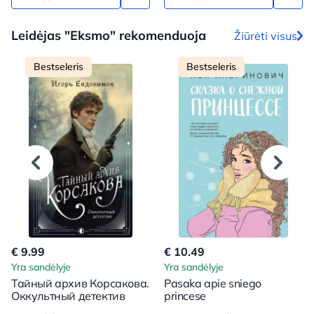
Leidėjas "Eksmo" rekomenduoja
Žiūrėti visus
Bestseleris
Bestseleris
€ 9.99
€ 10.49
Yra sandėlyje
Yra sandėlyje
Тайный архив Корсакова.
Pasaka apie sniego
Оккультный детектив
princese