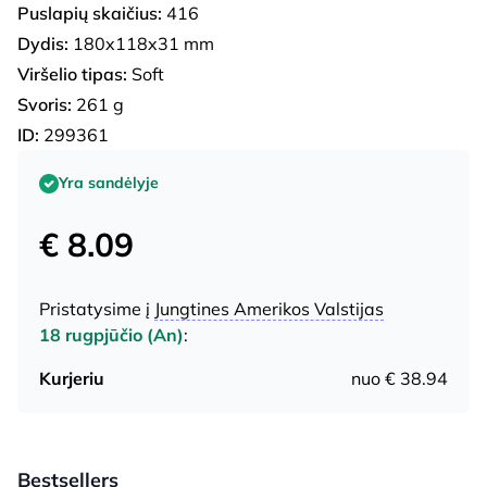
Puslapių skaičius:
416
Dydis:
180x118x31 mm
Viršelio tipas:
Soft
Svoris:
261 g
ID:
299361
Yra sandėlyje
€ 8.09
Pristatysime į
Jungtines Amerikos Valstijas
18 rugpjūčio (An)
:
Kurjeriu
nuo € 38.94
Bestsellers