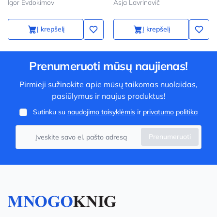
Igor Evdokimov
Asja Lavrinovič
Į krepšelį
Į krepšelį
Prenumeruoti mūsų naujienas!
Pirmieji sužinokite apie mūsų taikomas nuolaidas,
pasiūlymus ir naujus produktus!
Sutinku su
naudojimo taisyklėmis
ir
privatumo politika
Prenumeruoti