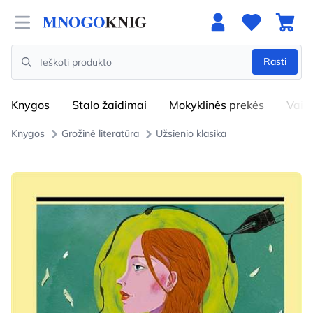
Open menu
Rasti
Search
Knygos
Stalo žaidimai
Mokyklinės prekės
Vaik
Knygos
Grožinė literatūra
Užsienio klasika