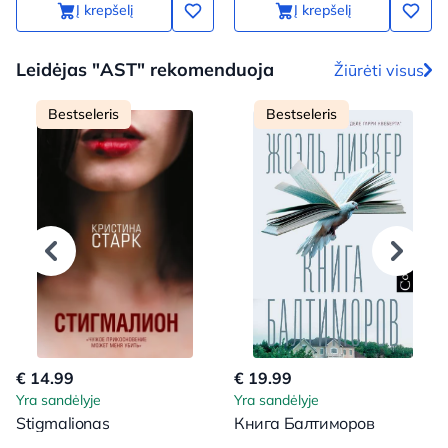
Į krepšelį
Į krepšelį
Leidėjas "AST" rekomenduoja
Žiūrėti visus
Bestseleris
Bestseleris
€ 14.99
€ 19.99
Yra sandėlyje
Yra sandėlyje
Stigmalionas
Книга Балтиморов