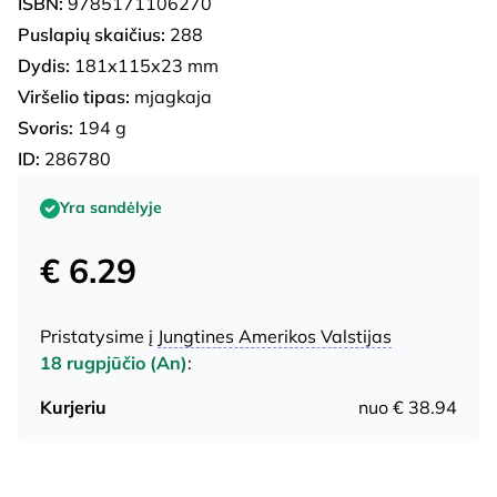
ISBN:
9785171106270
Puslapių skaičius:
288
Dydis:
181x115x23 mm
Viršelio tipas:
mjagkaja
Svoris:
194 g
ID:
286780
Yra sandėlyje
€ 6.29
Pristatysime į
Jungtines Amerikos Valstijas
18 rugpjūčio (An)
:
Kurjeriu
nuo € 38.94