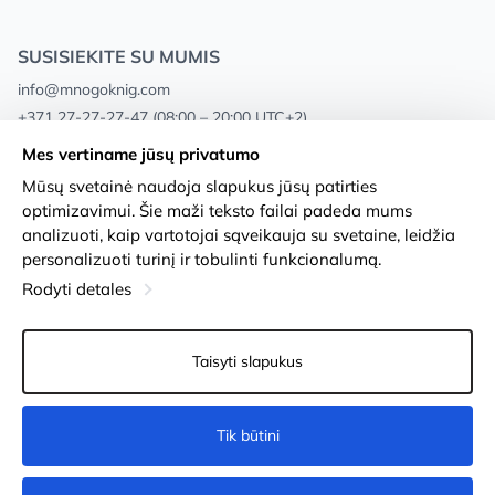
SUSISIEKITE SU MUMIS
info@mnogoknig.com
+371 27-27-27-47
(08:00 – 20:00 UTC+2)
Rīga, Augusta Deglava 69d, LV-1082
Mes vertiname jūsų privatumo
Mūsų svetainė naudoja slapukus jūsų patirties
Apie mus
Privacy Policy
optimizavimui. Šie maži teksto failai padeda mums
analizuoti, kaip vartotojai sąveikauja su svetaine, leidžia
Parduotuvės
Sąlygos ir nuostatos
personalizuoti turinį ir tobulinti funkcionalumą.
Pristatymas ir mokėjimas
Prieinamumo pareiškimas
Rodyti detales
Lojalumo kortelės
Prekių grąžinimas
Taisyti slapukus
Didmeniniams pirkėjams
Slapukų nustatymai
Tik būtini