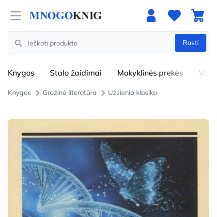
Open menu
Rasti
Search
Knygos
Stalo žaidimai
Mokyklinės prekės
Vaik
Knygos
Grožinė literatūra
Užsienio klasika