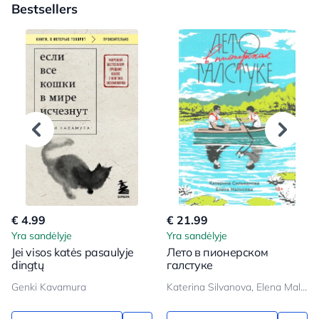
Bestsellers
€ 4.99
€ 21.99
Yra sandėlyje
Yra sandėlyje
Jei visos katės pasaulyje
Лето в пионерском
dingtų
галстуке
Genki Kavamura
Katerina Silvanova, Elena Malisova