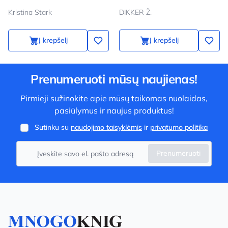
Kristina Stark
DIKKER Ž.
Į krepšelį
Į krepšelį
Prenumeruoti mūsų naujienas!
Pirmieji sužinokite apie mūsų taikomas nuolaidas,
pasiūlymus ir naujus produktus!
Sutinku su
naudojimo taisyklėmis
ir
privatumo politika
Prenumeruoti