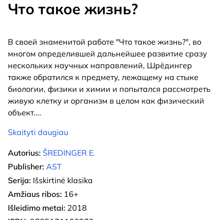
Что такое жизнь?
В своей знаменитой работе "Что такое жизнь?", во
многом определившей дальнейшее развитие сразу
нескольких научных направлений, Шрёдингер
также обратился к предмету, лежащему на стыке
биологии, физики и химии и попытался рассмотреть
живую клетку и организм в целом как физический
объект.
...
Skaityti daugiau
Autorius:
ŠREDINGER E.
Publisher:
AST
Serija:
Išskirtinė klasika
Amžiaus ribos:
16+
Išleidimo metai:
2018