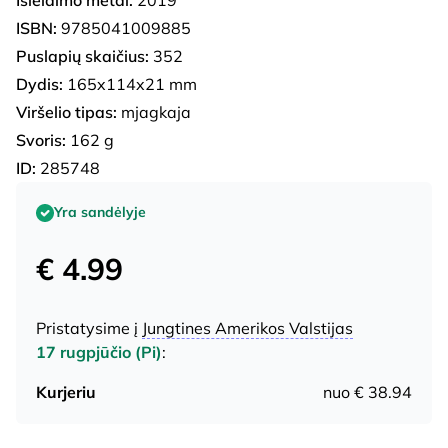
Išleidimo metai:
2019
ISBN:
9785041009885
Puslapių skaičius:
352
Dydis:
165x114x21 mm
Viršelio tipas:
mjagkaja
Svoris:
162 g
ID:
285748
Yra sandėlyje
€ 4.99
Pristatysime į
Jungtines Amerikos Valstijas
17 rugpjūčio (Pi)
:
Kurjeriu
nuo € 38.94