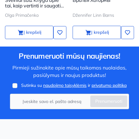
Švelniai sau. Knyga apie
Братья Хоторны
tai, kaip vertinti ir saugoti
save
Olga Primačenko
Džennifer Linn Barns
Į krepšelį
Į krepšelį
Prenumeruoti mūsų naujienas!
Pirmieji sužinokite apie mūsų taikomas nuolaidas,
pasiūlymus ir naujus produktus!
Sutinku su
naudojimo taisyklėmis
ir
privatumo politika
Prenumeruoti