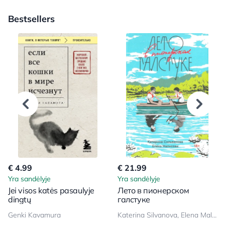
Bestsellers
€ 4.99
€ 21.99
Yra sandėlyje
Yra sandėlyje
Jei visos katės pasaulyje
Лето в пионерском
dingtų
галстуке
Genki Kavamura
Katerina Silvanova, Elena Malisova