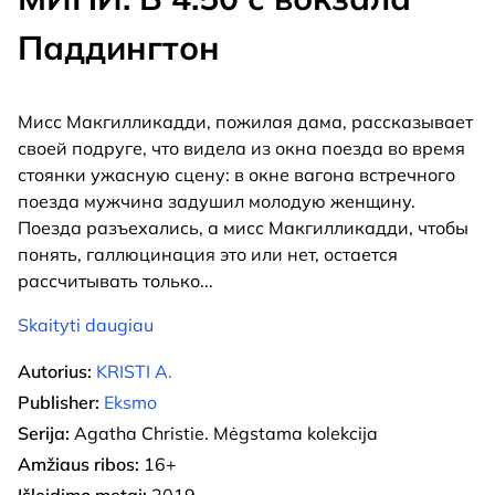
Паддингтон
Мисс Макгилликадди, пожилая дама, рассказывает
своей подруге, что видела из окна поезда во время
стоянки ужасную сцену: в окне вагона встречного
поезда мужчина задушил молодую женщину.
Поезда разъехались, а мисс Макгилликадди, чтобы
понять, галлюцинация это или нет, остается
рассчитывать только
...
Skaityti daugiau
Autorius:
KRISTI A.
Publisher:
Eksmo
Serija:
Agatha Christie. Mėgstama kolekcija
Amžiaus ribos:
16+