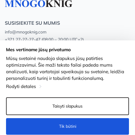
SUSISIEKITE SU MUMIS
info@mnogoknig.com
+371 27-27-27-47
(08:00 – 20:00 UTC+2)
Rīga, Augusta Deglava 69d, LV-1082
Mes vertiname jūsų privatumo
Mūsų svetainė naudoja slapukus jūsų patirties
Apie mus
Privacy Policy
optimizavimui. Šie maži teksto failai padeda mums
analizuoti, kaip vartotojai sąveikauja su svetaine, leidžia
Parduotuvės
Sąlygos ir nuostatos
personalizuoti turinį ir tobulinti funkcionalumą.
Pristatymas ir mokėjimas
Prieinamumo pareiškimas
Rodyti detales
Lojalumo kortelės
Prekių grąžinimas
Taisyti slapukus
Didmeniniams pirkėjams
Slapukų nustatymai
Tik būtini