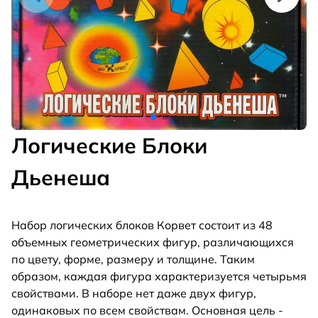
Логические Блоки
Дьенеша
Набор логических блоков Корвет состоит из 48
объемных геометрических фигур, различающихся
по цвету, форме, размеру и толщине. Таким
образом, каждая фигура характеризуется четырьмя
свойствами. В наборе нет даже двух фигур,
одинаковых по всем свойствам. Основная цель -