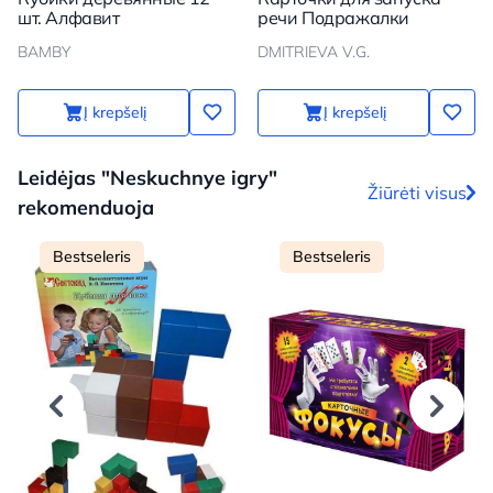
шт. Алфавит
речи Подражалки
BAMBY
DMITRIEVA V.G.
Į krepšelį
Į krepšelį
Leidėjas "Neskuchnye igry"
Žiūrėti visus
rekomenduoja
Bestseleris
Bestseleris