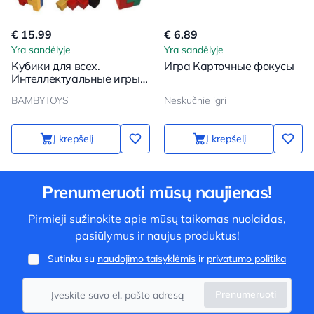
€ 15.99
€ 6.89
Yra sandėlyje
Yra sandėlyje
Кубики для всех.
Игра Карточные фокусы
Интеллектуальные игры
Никитина
BAMBYTOYS
Neskučnie igri
Į krepšelį
Į krepšelį
Prenumeruoti mūsų naujienas!
Pirmieji sužinokite apie mūsų taikomas nuolaidas,
pasiūlymus ir naujus produktus!
Sutinku su
naudojimo taisyklėmis
ir
privatumo politika
Prenumeruoti