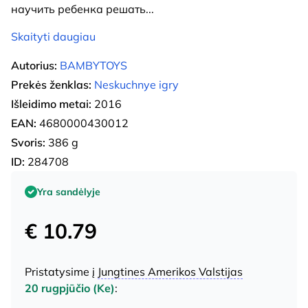
научить ребенка решать
...
Skaityti daugiau
Autorius:
BAMBYTOYS
Prekės ženklas:
Neskuchnye igry
Išleidimo metai:
2016
EAN:
4680000430012
Svoris:
386 g
ID:
284708
Yra sandėlyje
€ 10.79
Pristatysime į
Jungtines Amerikos Valstijas
20 rugpjūčio (Ke)
: