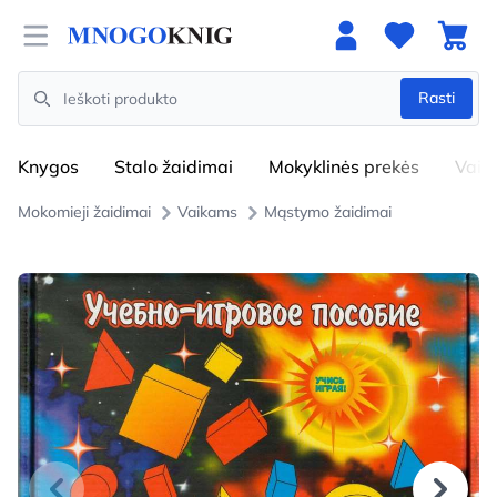
Open menu
Rasti
Search
Knygos
Stalo žaidimai
Mokyklinės prekės
Vaik
Mokomieji žaidimai
Vaikams
Mąstymo žaidimai