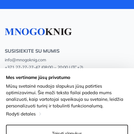
SUSISIEKITE SU MUMIS
info@mnogoknig.com
+371 27-27-27-47
(08:00 – 20:00 UTC+2)
Rīga, Augusta Deglava 69d, LV-1082
Mes vertiname jūsų privatumo
Mūsų svetainė naudoja slapukus jūsų patirties
Apie mus
Privacy Policy
optimizavimui. Šie maži teksto failai padeda mums
analizuoti, kaip vartotojai sąveikauja su svetaine, leidžia
Parduotuvės
Sąlygos ir nuostatos
personalizuoti turinį ir tobulinti funkcionalumą.
Pristatymas ir mokėjimas
Prieinamumo pareiškimas
Rodyti detales
Lojalumo kortelės
Prekių grąžinimas
Taisyti slapukus