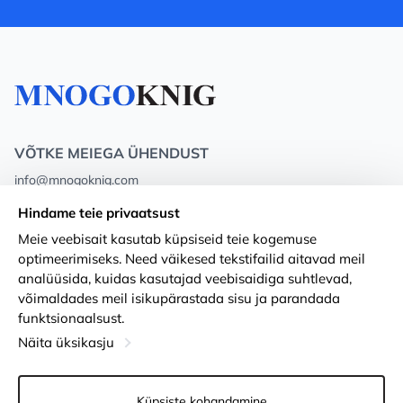
VÕTKE MEIEGA ÜHENDUST
info@mnogoknig.com
+371 27-27-27-47
(08:00 – 20:00 UTC+2)
Hindame teie privaatsust
Rīga, Augusta Deglava 69d, LV-1082
Meie veebisait kasutab küpsiseid teie kogemuse
optimeerimiseks. Need väikesed tekstifailid aitavad meil
Meist
Privacy Policy
analüüsida, kuidas kasutajad veebisaidiga suhtlevad,
võimaldades meil isikupärastada sisu ja parandada
Poed
Tingimused
funktsionaalsust.
Kohaletoimetamine ja makse
Ligipääsetavuse avaldus
Näita üksikasju
Lojaalsuskaardid
Kauba tagastamine
Küpsiste kohandamine