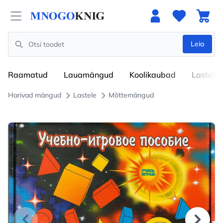
Open menu
Leia
Search
Raamatud
Lauamängud
Koolikaubad
Lastele
Harivad mängud
Lastele
Mõttemängud