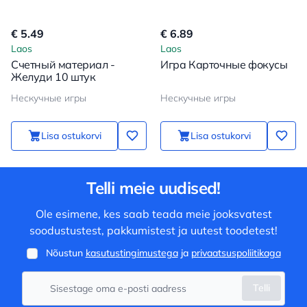
€ 5.49
€ 6.89
Laos
Laos
Счетный материал -
Игра Карточные фокусы
Желуди 10 штук
Нескучные игры
Нескучные игры
Lisa ostukorvi
Lisa ostukorvi
Telli meie uudised!
Ole esimene, kes saab teada meie jooksvatest
soodustustest, pakkumistest ja uutest toodetest!
Nõustun
kasutustingimustega
ja
privaatsuspoliitikaga
Telli