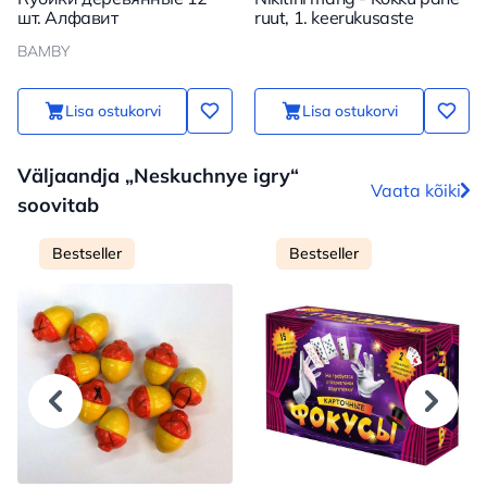
шт. Алфавит
ruut, 1. keerukusaste
BAMBY
Lisa ostukorvi
Lisa ostukorvi
Väljaandja „Neskuchnye igry“
Vaata kõiki
soovitab
Bestseller
Bestseller