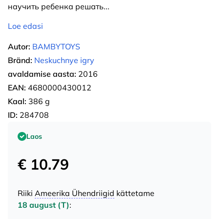
научить ребенка решать
...
Loe edasi
Autor:
BAMBYTOYS
Bränd:
Neskuchnye igry
avaldamise aasta:
2016
EAN:
4680000430012
Kaal:
386 g
ID:
284708
Laos
€ 10.79
Riiki
Ameerika Ühendriigid
kättetame
18 august (T)
: