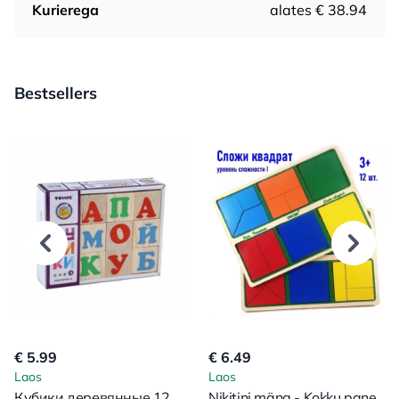
Kurierega
alates € 38.94
Bestsellers
€ 5.99
€ 6.49
Laos
Laos
Кубики деревянные 12
Nikitini mäng - Kokku pane