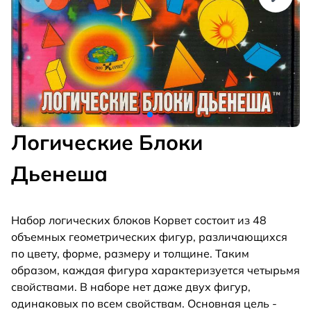
Логические Блоки
Дьенеша
Набор логических блоков Корвет состоит из 48
объемных геометрических фигур, различающихся
по цвету, форме, размеру и толщине. Таким
образом, каждая фигура характеризуется четырьмя
свойствами. В наборе нет даже двух фигур,
одинаковых по всем свойствам. Основная цель -