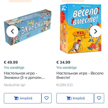
€ 49.99
€ 34.99
Yra sandėlyje
Yra sandėlyje
Настольная игра -
Настольная игра - Весело
Экивоки (3-е дополн.
Вместе!
издание)
Neskučnie igri
KUZIN D.D.
Į krepšelį
Į krepšelį