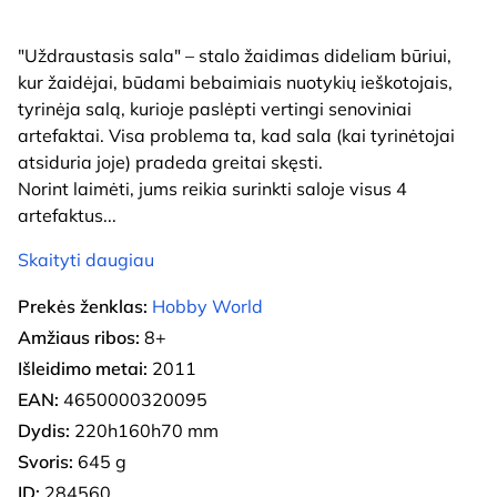
"Uždraustasis sala" – stalo žaidimas dideliam būriui,
kur žaidėjai, būdami bebaimiais nuotykių ieškotojais,
tyrinėja salą, kurioje paslėpti vertingi senoviniai
artefaktai. Visa problema ta, kad sala (kai tyrinėtojai
atsiduria joje) pradeda greitai skęsti.
Norint laimėti, jums reikia surinkti saloje visus 4
artefaktus
...
Skaityti daugiau
Prekės ženklas:
Hobby World
Amžiaus ribos:
8+
Išleidimo metai:
2011
EAN:
4650000320095
Dydis:
220h160h70 mm
Svoris:
645 g
ID:
284560