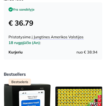
Yra sandėlyje
€ 36.79
Pristatysime į
Jungtines Amerikos Valstijas
18 rugpjūčio (An)
:
Kurjeriu
nuo € 38.94
Bestsellers
Bestseleris