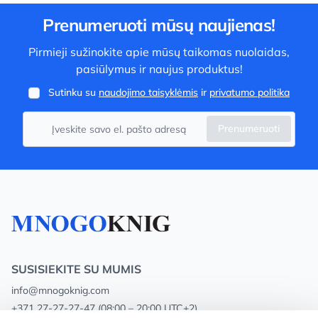
Prenumeruoti mūsų naujienas!
Pirmieji sužinokite apie mūsų taikomas nuolaidas,
pasiūlymus ir naujus produktus!
Sutinku su
naudojimo taisyklėmis
ir
privatumo politika
Prenumeruoti
SUSISIEKITE SU MUMIS
info@mnogoknig.com
+371 27-27-27-47
(08:00 – 20:00 UTC+2)