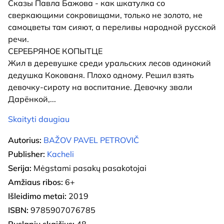
Сказы Павла Бажова - как шкатулка со
сверкающими сокровищами, только не золото, не
самоцветы там сияют, а переливы народной русской
речи.
СЕРЕБРЯНОЕ КОПЫТЦЕ
Жил в деревушке среди уральских лесов одинокий
дедушка Кокованя. Плохо одному. Решил взять
девочку-сироту на воспитание. Девочку звали
Дарёнкой,
...
Skaityti daugiau
Autorius:
BAŽOV PAVEL PETROVIČ
Publisher:
Kacheli
Serija:
Mėgstami pasakų pasakotojai
Amžiaus ribos:
6+
Išleidimo metai:
2019
ISBN:
9785907076785
Puslapių skaičius:
48