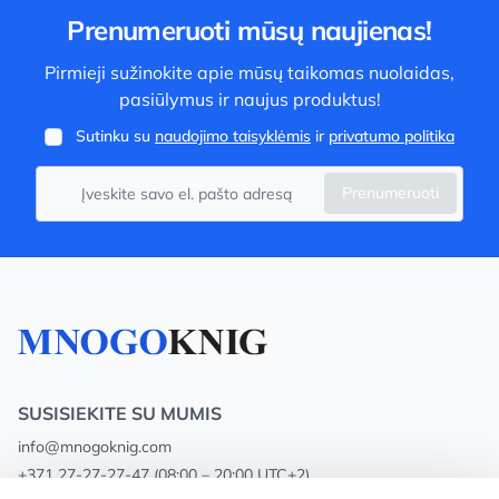
Prenumeruoti mūsų naujienas!
Pirmieji sužinokite apie mūsų taikomas nuolaidas,
pasiūlymus ir naujus produktus!
Sutinku su
naudojimo taisyklėmis
ir
privatumo politika
Prenumeruoti
SUSISIEKITE SU MUMIS
info@mnogoknig.com
+371 27-27-27-47
(08:00 – 20:00 UTC+2)