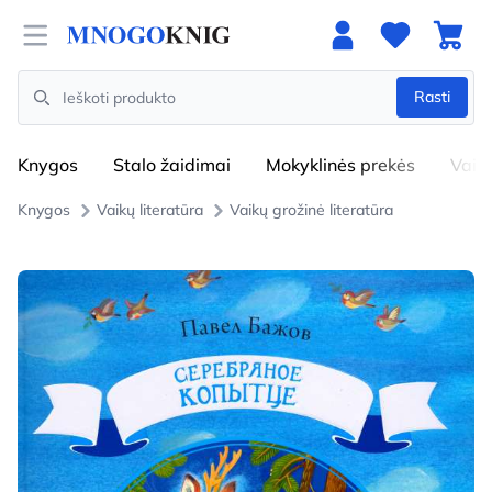
Open menu
Rasti
Search
Knygos
Stalo žaidimai
Mokyklinės prekės
Vaik
Knygos
Vaikų literatūra
Vaikų grožinė literatūra