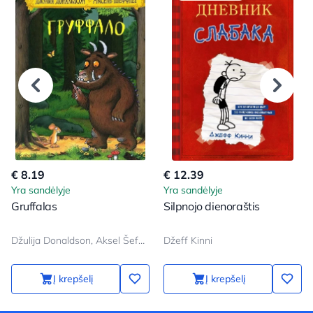
€ 8.19
€ 12.39
Yra sandėlyje
Yra sandėlyje
Gruffalas
Silpnojo dienoraštis
Džulija Donaldson, Aksel Šeffler
Džeff Kinni
Į krepšelį
Į krepšelį