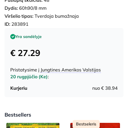
Dydis:
60h90/8 mm
Viršelio tipas:
Tverdaja bumažnaja
ID:
283891
Yra sandėlyje
€ 27.29
Pristatysime į
Jungtines Amerikos Valstijas
20 rugpjūčio (Ke)
:
Kurjeriu
nuo € 38.94
Bestsellers
Bestseleris