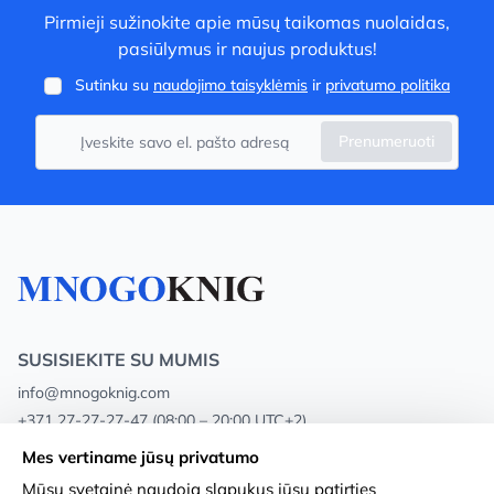
Pirmieji sužinokite apie mūsų taikomas nuolaidas,
pasiūlymus ir naujus produktus!
Sutinku su
naudojimo taisyklėmis
ir
privatumo politika
Prenumeruoti
SUSISIEKITE SU MUMIS
info@mnogoknig.com
+371 27-27-27-47
(08:00 – 20:00 UTC+2)
Rīga, Augusta Deglava 69d, LV-1082
Mes vertiname jūsų privatumo
Mūsų svetainė naudoja slapukus jūsų patirties