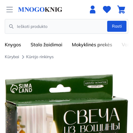
Open menu
Rasti
Search
Knygos
Stalo žaidimai
Mokyklinės prekės
Vaik
Kūrybai
Kūrėjo rinkinys