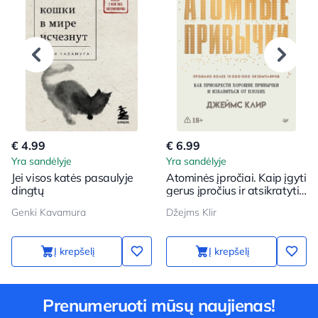
€ 4.99
€ 6.99
Yra sandėlyje
Yra sandėlyje
Jei visos katės pasaulyje
Atominės įpročiai. Kaip įgyti
dingtų
gerus įpročius ir atsikratyti
blogų
Genki Kavamura
Džejms Klir
Į krepšelį
Į krepšelį
Prenumeruoti mūsų naujienas!