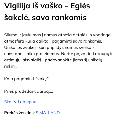
Vigilija iš vaško - Eglės
šakelė, savo rankomis
Šiluma ir jaukumas į namus atneša detalės, o ypatingą
atmosferą kuria daiktai, pagaminti savo rankomis.
Unikalios žvakės, kuri pripildys namus šviesa -
nuostabus laiko praleidimas. Norite paįvairinti draugų ir
artimųjų laisvalaikį - padovanokite jiems šį unikalų
rinkinį.
Kaip pagaminti žvakę?
Prieš pradedant darbą,
...
Skaityti daugiau
Prekės ženklas:
SIMA-LAND