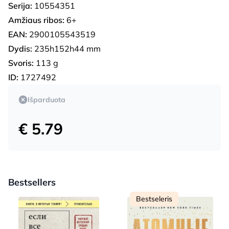
Serija:
10554351
Amžiaus ribos:
6+
EAN:
2900105543519
Dydis:
235h152h44 mm
Svoris:
113 g
ID:
1727492
Išparduota
€ 5.79
Bestsellers
Bestseleris