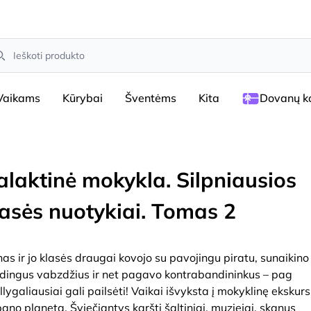
arch
Vaikams
Kūrybai
Šventėms
Kita
Dovanų ko
alaktinė mokykla. Silpniausios
lasės nuotykiai. Tomas 2
nas ir jo klasės draugai kovojo su pavojingu piratu, sunaikino
dingus vabzdžius ir net pagavo kontrabandininkus – pag
llygaliausiai gali pailsėti! Vaikai išvyksta į mokyklinę ekskursi
ano planetą. Šviečiantys karšti šaltiniai, muziejai, skanus