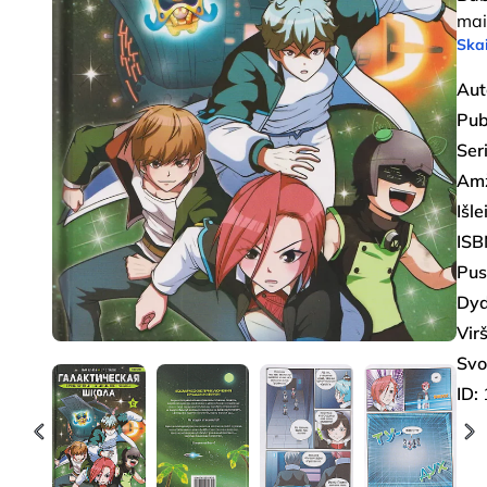
mai
Skai
Aut
Pub
Seri
Amž
Išl
ISB
Pus
Dyd
Virš
Svo
ID: