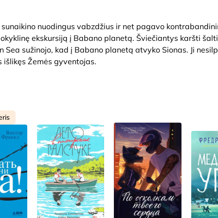
u, sunaikino nuodingus vabzdžius ir net pagavo kontrabandin
 mokyklinę ekskursiją į Babano planetą. Šviečiantys karšti šalti
n Sea sužinojo, kad į Babano planetą atvyko Sionas. Ji nesilp
s išlikęs Žemės gyventojas.
eris