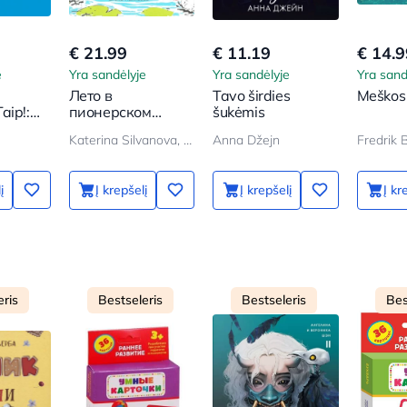
€ 21.99
€ 11.19
€ 14.9
e
Yra sandėlyje
Yra sandėlyje
Yra sand
Лето в
Tavo širdies
Meškos
aip!:
пионерском
šukėmis
s
галстуке
Katerina Silvanova, Elena Malisova
Anna Džejn
Fredrik
jos
į
Į krepšelį
Į krepšelį
Į kr
eris
Bestseleris
Bestseleris
Bes