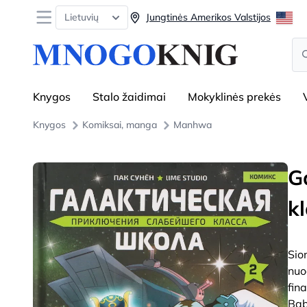
Open menu
Lietuvių
Jungtinės Amerikos Valstijos
Se
Knygos
Stalo žaidimai
Mokyklinės prekės
Knygos
Komiksai, manga
Manhwa
G
k
Sio
nuo
fina
Bab