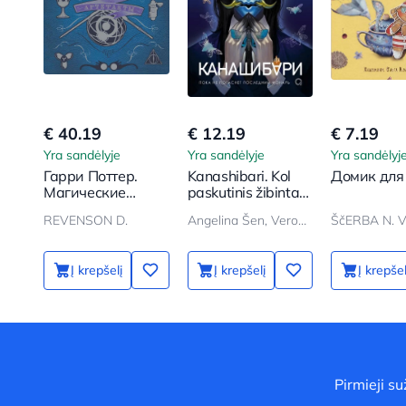
€ 40.19
€ 12.19
€ 7.19
Yra sandėlyje
Yra sandėlyje
Yra sandėlyj
Гарри Поттер.
Kanashibari. Kol
Домик для
Магические
paskutinis žibintas
артефакты
neges.
REVENSON D.
Angelina Šen, Veronika Šen
ŠčERBA N. V
Į krepšelį
Į krepšelį
Į krepšel
Pirmieji s