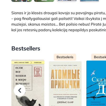
Sionas ir jo klasės draugai kovojo su pavojingu pirat
– pag finallygaliausiai gali pailsėti! Vaikai išvyksta į
muziejai, skanus maistas… Bet poilsio nebus! Piratė Ju
kol jos retesnių padarų kolekciją nepapildys paskutini
Bestsellers
Bestseleris
Bestsel