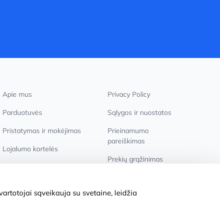
Apie mus
Privacy Policy
Parduotuvės
Sąlygos ir nuostatos
Pristatymas ir mokėjimas
Prieinamumo
pareiškimas
Lojalumo kortelės
Prekių grąžinimas
Didmeniniams pirkėjams
Slapukų nustatymai
artotojai sąveikauja su svetaine, leidžia