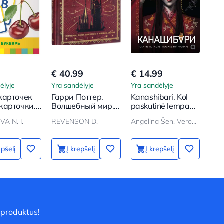
€ 40.99
€ 14.99
ėlyje
Yra sandėlyje
Yra sandėlyje
карточек
Гарри Поттер.
Kanashibari. Kol
карточки.
Волшебный мир.
paskutinė lempa
 (36 шт.)
Путеводитель
išsijungs. 1 tomas
A N. I.
REVENSON D.
Angelina Šen, Veronika Šen
epšelį
Į krepšelį
Į krepšelį
 produktus!