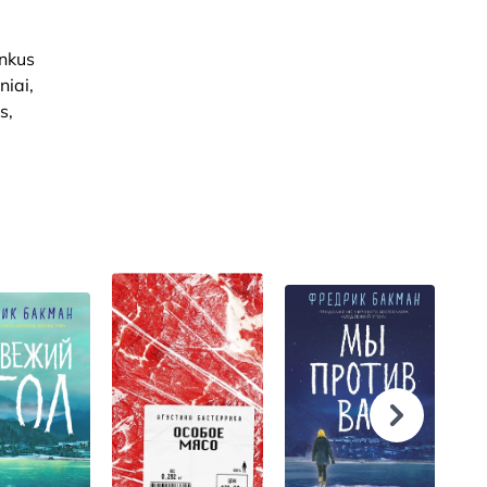
inkus
niai,
s,