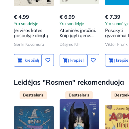
€ 4.99
€ 6.99
€ 7.39
Yra sandėlyje
Yra sandėlyje
Yra sandėlyj
Jei visos katės
Atominės įpročiai.
Pasakyti
pasaulyje dingtų
Kaip įgyti gerus
gyvenimui T
įpročius ir
psichologa
Genki Kavamura
Džejms Klir
Viktor Frankl
atsikratyti blogų
koncentraci
stovykloje
Į krepšelį
Į krepšelį
Į krepšel
Leidėjas "Rosmen" rekomenduoja
Bestseleris
Bestseleris
Bestsel