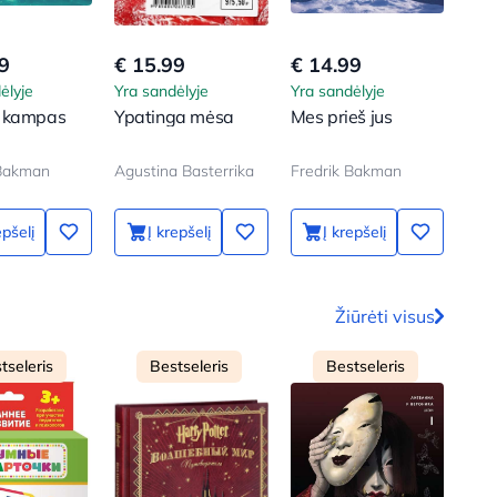
9
€ 15.99
€ 14.99
€ 5
ėlyje
Yra sandėlyje
Yra sandėlyje
Yra 
 kampas
Ypatinga mėsa
Mes prieš jus
Kny
civi
 Bakman
Agustina Basterrika
Fredrik Bakman
epšelį
Į krepšelį
Į krepšelį
Žiūrėti visus
tseleris
Bestseleris
Bestseleris