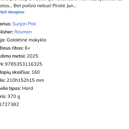
stas… Bet poilsio nebus! Piratė Jun
...
tyti daugiau
orius:
Sunjon Pak
lisher:
Rosmen
ja:
Galaktinė mokykla
iaus ribos:
6+
eidimo metai:
2025
N:
9785353116325
lapių skaičius:
160
is:
210h152h15 mm
elio tipas:
Hard
ris:
370 g
1727382