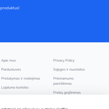
 produktus!
Apie mus
Privacy Policy
Parduotuvės
Sąlygos ir nuostatos
Pristatymas ir mokėjimas
Prieinamumo
pareiškimas
Lojalumo kortelės
Prekių grąžinimas
Didmeniniams pirkėjams
Slapukų nustatymai