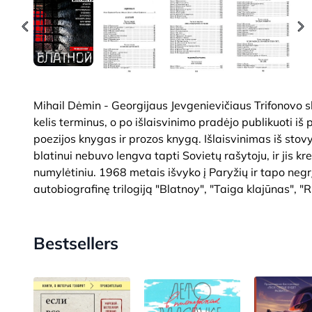
Mihail Dėmin - Georgijaus Jevgenievičiaus Trifonovo sl
kelis terminus, o po išlaisvinimo pradėjo publikuoti iš p
poezijos knygas ir prozos knygą. Išlaisvinimas iš sto
blatinui nebuvo lengva tapti Sovietų rašytoju, ir jis kre
numylėtiniu. 1968 metais išvyko į Paryžių ir tapo negr
autobiografinę trilogiją "Blatnoy", "Taiga klajūnas", "
Bestsellers