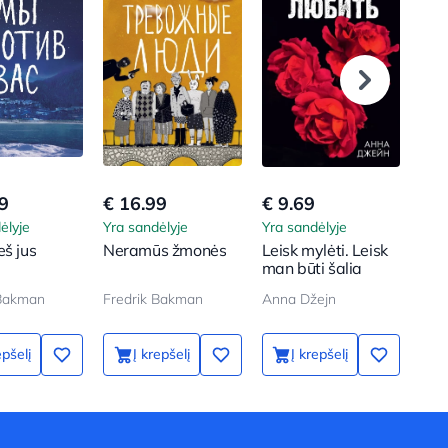
9
€ 16.99
€ 9.69
€ 1
ėlyje
Yra sandėlyje
Yra sandėlyje
Yra 
eš jus
Neramūs žmonės
Leisk mylėti. Leisk
Tav
man būti šalia
sul
 Bakman
Fredrik Bakman
Anna Džejn
Ann
epšelį
Į krepšelį
Į krepšelį