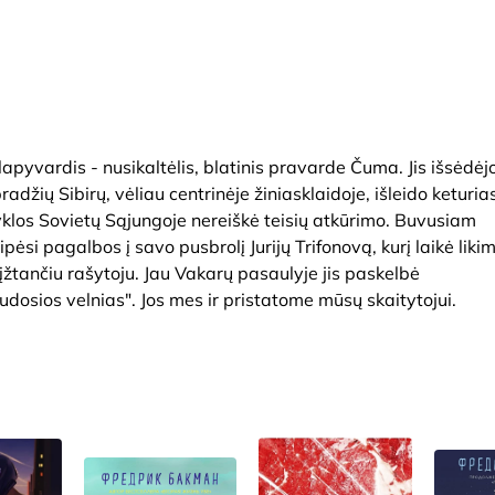
apyvardis - nusikaltėlis, blatinis pravarde Čuma. Jis išsėdėj
radžių Sibirų, vėliau centrinėje žiniasklaidoje, išleido keturia
vyklos Sovietų Sąjungoje nereiškė teisių atkūrimo. Buvusiam
ipėsi pagalbos į savo pusbrolį Jurijų Trifonovą, kurį laikė liki
įžtančiu rašytoju. Jau Vakarų pasaulyje jis paskelbė
Rudosios velnias". Jos mes ir pristatome mūsų skaitytojui.