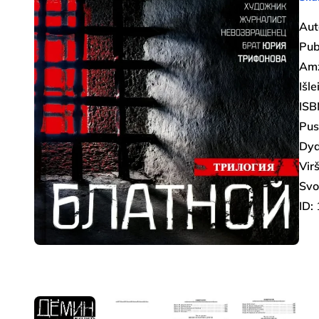
Aut
Pub
Amž
Išl
ISB
Pus
Dyd
Virš
Svo
ID: