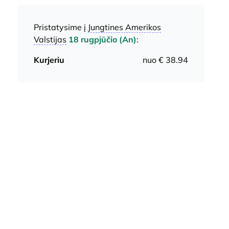
Pristatysime į
Jungtines Amerikos
Valstijas
18 rugpjūčio (An)
:
Kurjeriu
nuo € 38.94