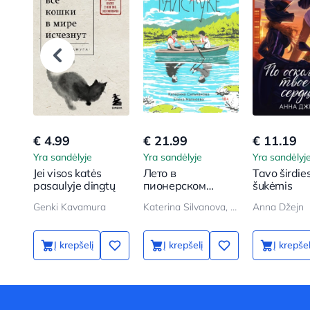
€ 4.99
€ 21.99
€ 11.19
Yra sandėlyje
Yra sandėlyje
Yra sandėlyj
Jei visos katės
Лето в
Tavo širdie
pasaulyje dingtų
пионерском
šukėmis
галстуке
Genki Kavamura
Katerina Silvanova, Elena Malisova
Anna Džejn
Į krepšelį
Į krepšelį
Į krepšel