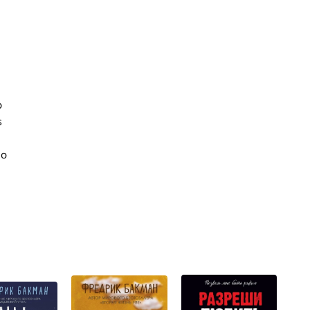
o
s
mo