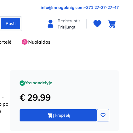
info@mnogoknig.com
+371 27-27-27-47
Registruotis
Rasti
Prisijungti
rtelė
Nuolaidos
Yra sandėlyje
€ 29.99
 -
o po
e
Į krepšelį