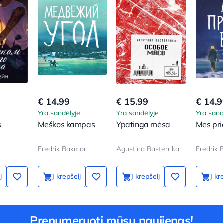
€ 14.99
€ 15.99
€ 14.9
e
Yra sandėlyje
Yra sandėlyje
Yra sand
s
Meškos kampas
Ypatinga mėsa
Mes pri
Fredrik Bakman
Agustina Basterrika
Fredrik
į
Į krepšelį
Į krepšelį
Į kr
Prenumeruoti mūsų naujienas!