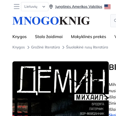
Open menu
Lietuvių
Jungtinės Amerikos Valstijos
Se
Knygos
Stalo žaidimai
Mokyklinės prekės
Knygos
Grožinė literatūra
Šiuolaikinė rusų literatūra
B
Mih
nus
išl
žin
Išl
Skai