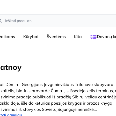
arch
Vaikams
Kūrybai
Šventėms
Kita
Dovanų ko
latnoy
ail Dėmin - Georgijaus Jevgenievičiaus Trifonovo slapyvardis
ikaltėlis, blatinis pravarde Čuma. Jis išsėdėjo kelis terminus, 
aisvinimo pradėjo publikuoti iš pradžių Sibirų, vėliau centrinėj
iasklaidoje, išleido keturias poezijos knygas ir prozos knygą.
aisvinimas iš stovyklos Sovietų Sąjungoje nereiškė
...
tyti daugiau