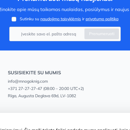
užinokite apie mūsų taikomas nuolaidas, pasiūlymus ir naujus
Sutinku su
naudojimo taisyklėmis
ir
privatumo politika
Prenumeruoti
SUSISIEKITE SU MUMIS
info@mnogoknig.com
+371 27-27-27-47
(08:00 – 20:00 UTC+2)
Rīga, Augusta Deglava 69d, LV-1082