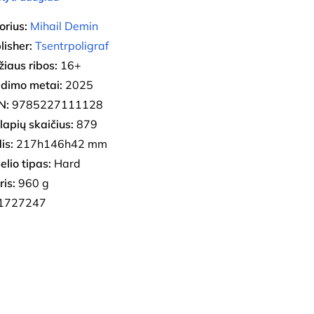
orius:
Mihail Demin
lisher:
Tsentrpoligraf
iaus ribos:
16+
eidimo metai:
2025
N:
9785227111128
lapių skaičius:
879
is:
217h146h42 mm
elio tipas:
Hard
ris:
960 g
1727247