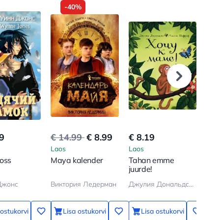
-40%
9
€ 14.99
€ 8.99
€ 8.19
€ 7
Laos
Laos
Lao
loss
Maya kalender
Tahan emme
Koe
juurde!
Джонс
Виктория Ледерман
Джулия Дональдсон, Аксель Шеффлер
Бод
 ostukorvi
Lisa ostukorvi
Lisa ostukorvi