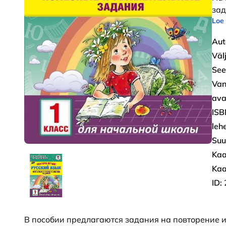
зад
Loe
Aut
Väl
See
Van
ava
ISB
leh
Suu
Kaa
Kaa
ID:
В пособии предлагаются задания на повторение и