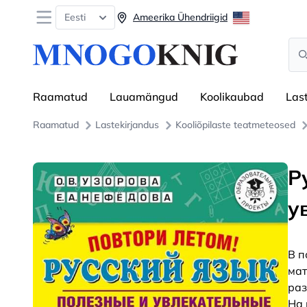
Open menu
Eesti
Ameerika Ühendriigid
Sea
Raamatud
Lauamängud
Koolikaubad
Las
Raamatud
Lastekirjandus
Kooliõpilaste teatmeteosed
Р
у
В п
мат
раз
На 