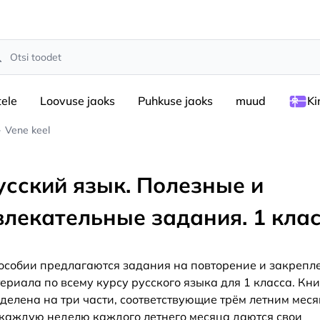
rch
tele
Loovuse jaoks
Puhkuse jaoks
muud
Ki
Vene keel
усский язык. Полезные и
влекательные задания. 1 кла
особии предлагаются задания на повторение и закрепл
ериала по всему курсу русского языка для 1 класса. Кн
делена на три части, соответствующие трём летним меся
каждую неделю каждого летнего месяца даются свои