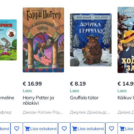
€ 16.99
€ 8.19
€ 14.9
Laos
Laos
Laos
 Imeline
Harry Potter ja
Gruffalo tütar
Käikuv 
nõiakivi
ффлер
Джоан Кэтлин Роулинг
Джулия Дональдсон
Диана 
korvi
Lisa ostukorvi
Lisa ostukorvi
Lisa