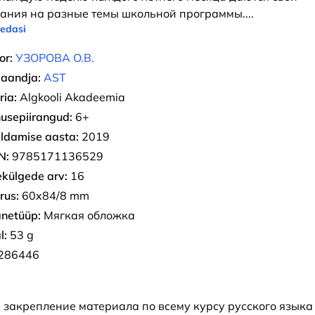
ания на разные темы школьной программы.
...
 edasi
or:
УЗОРОВА О.В.
jaandja:
AST
ria:
Algkooli Akadeemia
usepiirangud:
6+
ldamise aasta:
2019
N:
9785171136529
ekülgede arv:
16
rus:
60x84/8 mm
netüüp:
Мягкая обложка
l:
53 g
286446
 закрепление материала по всему курсу русского языка