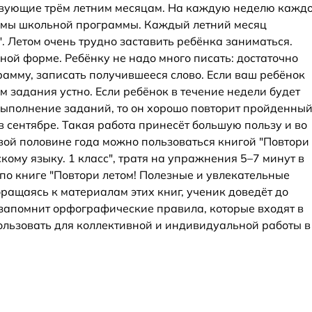
тствующие трём летним месяцам. На каждую неделю кажд
темы школьной программы. Каждый летний месяц
. Летом очень трудно заставить ребёнка заниматься.
ной форме. Ребёнку не надо много писать: достаточно
амму, записать получившееся слово. Если ваш ребёнок
м задания устно. Если ребёнок в течение недели будет
 выполнение заданий, то он хорошо повторит пройденный
в сентябре. Такая работа принесёт большую пользу и во
рвой половине года можно пользоваться книгой "Повтори
кому языку. 1 класс", тратя на упражнения 5–7 минут в
по книге "Повтори летом! Полезные и увлекательные
бращаясь к материалам этих книг, ученик доведёт до
 запомнит орфографические правила, которые входят в
льзовать для коллективной и индивидуальной работы в