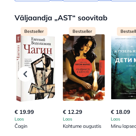
Väljaandja „AST“ soovitab
Bestseller
Bestseller
Bestsel
€ 19.99
€ 12.29
€ 18.09
Laos
Laos
Laos
Čagin
Kohtume augustis
Minu lapse