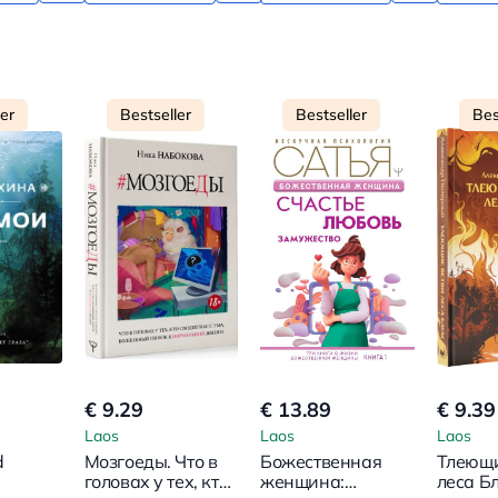
ler
Bestseller
Bestseller
Bes
€ 9.29
€ 13.89
€ 9.39
Laos
Laos
Laos
d
Мозгоеды. Что в
Божественная
Тлеющи
головах у тех, кто
женщина:
леса Б