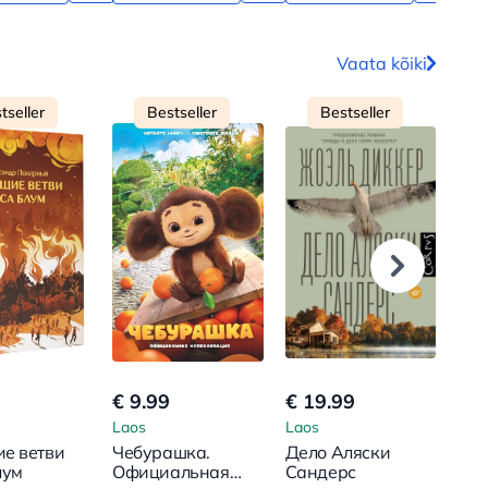
Vaata kõiki
tseller
Bestseller
Bestseller
€ 9.99
€ 19.99
€ 8
Laos
Laos
Lao
е ветви
Чебурашка.
Дело Аляски
Одн
лум
Официальная
Сандерс
же