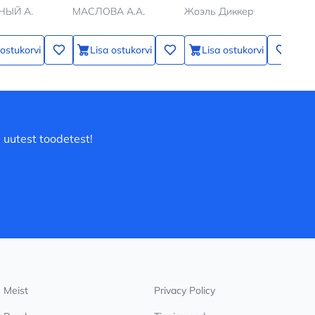
новеллизация
кот
НЫЙ А.
МАСЛОВА А.А.
Жоэль Диккер
ПРА
лю
 ostukorvi
Lisa ostukorvi
Lisa ostukorvi
 uutest toodetest!
Meist
Privacy Policy