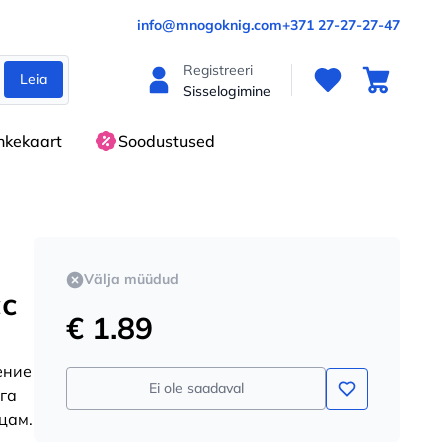
info@mnogoknig.com
+371 27-27-27-47
Registreeri
Leia
Sisselogimine
nkekaart
Soodustused
Välja müüdud
сс
€ 1.89
ение
Ei ole saadaval
ига
цам.