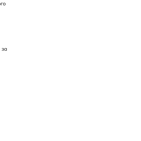
ого
 за