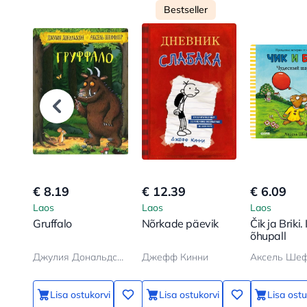
Bestseller
€ 8.19
€ 12.39
€ 6.09
Laos
Laos
Laos
Gruffalo
Nõrkade päevik
Čik ja Briki.
õhupall
Джулия Дональдсон, Аксель Шеффлер
Джефф Кинни
Аксель Ше
Lisa ostukorvi
Lisa ostukorvi
Lisa ostu