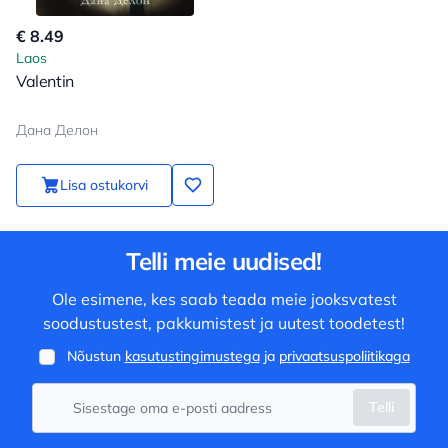
€ 8.49
Laos
Valentin
Дана Делон
Lisa ostukorvi
Telli meie uudised!
Ole esimene, kes saab teada meie jooksvatest
soodustustest, pakkumistest ja uutest toodetest!
Nõustun
kasutustingimustega
ja
privaatsuspoliitikaga
Telli