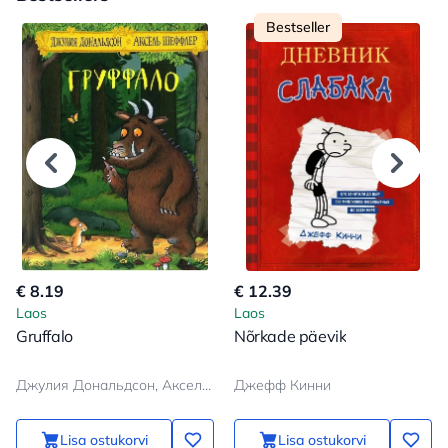
Bestseller
€ 8.19
€ 12.39
Laos
Laos
Gruffalo
Nõrkade päevik
Джулия Дональдсон, Аксель Шеффлер
Джефф Кинни
Lisa ostukorvi
Lisa ostukorvi