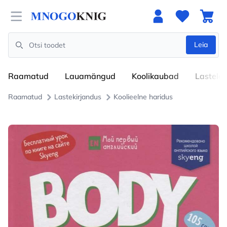
Open menu
Leia
Search
Raamatud
Lauamängud
Koolikaubad
Lastele
Raamatud
Lastekirjandus
Koolieelne haridus