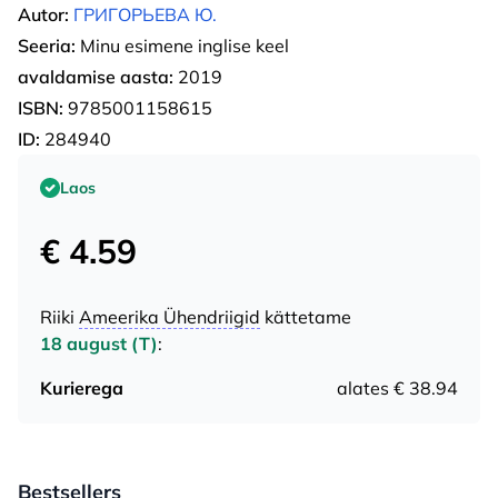
Autor:
ГРИГОРЬЕВА Ю.
Seeria:
Minu esimene inglise keel
avaldamise aasta:
2019
ISBN:
9785001158615
ID:
284940
Laos
€ 4.59
Riiki
Ameerika Ühendriigid
kättetame
18 august (T)
:
Kurierega
alates € 38.94
Bestsellers