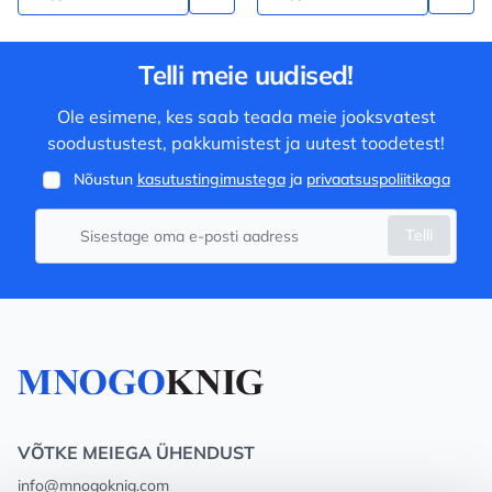
Telli meie uudised!
Ole esimene, kes saab teada meie jooksvatest
soodustustest, pakkumistest ja uutest toodetest!
Nõustun
kasutustingimustega
ja
privaatsuspoliitikaga
Telli
VÕTKE MEIEGA ÜHENDUST
info@mnogoknig.com