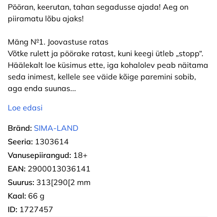
Pööran, keerutan, tahan segadusse ajada! Aeg on
piiramatu lõbu ajaks!
Mäng №1. Joovastuse ratas
Võtke rulett ja pöörake ratast, kuni keegi ütleb „stopp“.
Häälekalt loe küsimus ette, iga kohalolev peab näitama
seda inimest, kellele see väide kõige paremini sobib,
aga enda suunas
...
Loe edasi
Bränd:
SIMA-LAND
Seeria:
1303614
Vanusepiirangud:
18+
EAN:
2900013036141
Suurus:
313[290[2 mm
Kaal:
66 g
ID:
1727457