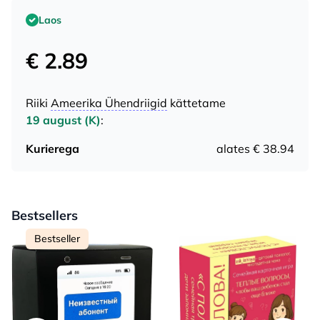
Laos
€ 2.89
Riiki
Ameerika Ühendriigid
kättetame
19 august (K)
:
Kurierega
alates € 38.94
Bestsellers
Bestseller