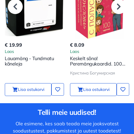
€ 19.99
€ 8.09
Laos
Laos
Lauamäng - Tundmatu
Keskelt sõna!
kõneleja
Peremängukaardid. 100
küsimust, et teie laps saaks
Кристина Богумирская
veel lähemale
Lisa ostukorvi
Lisa ostukorvi
Telli meie uudised!
Ole esimene, kes saab teada meie jooksvatest
soodustustest, pakkumistest ja uutest toodetest!