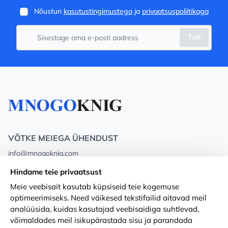
Nõustun
kasutustingimustega
ja
privaatsuspoliitikaga
Telli
VÕTKE MEIEGA ÜHENDUST
info@mnogoknig.com
+371 27-27-27-47
(08:00 – 20:00 UTC+2)
Hindame teie privaatsust
Rīga, Augusta Deglava 69d, LV-1082
Meie veebisait kasutab küpsiseid teie kogemuse
optimeerimiseks. Need väikesed tekstifailid aitavad meil
Meist
Privacy Policy
analüüsida, kuidas kasutajad veebisaidiga suhtlevad,
võimaldades meil isikupärastada sisu ja parandada
Poed
Tingimused