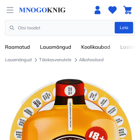
Open menu
Leia
Search
Raamatud
Lauamängud
Koolikaubad
Lastele
Lauamängud
Täiskasvanutele
Alkohoolsed