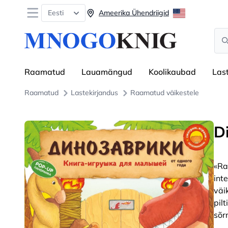
Open menu
Eesti
Ameerika Ühendriigid
Sea
Raamatud
Lauamängud
Koolikaubad
Las
Raamatud
Lastekirjandus
Raamatud väikestele
D
«Ra
int
väi
pil
sõr