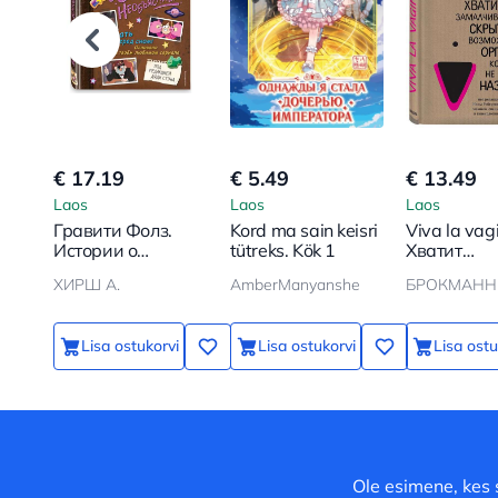
€ 17.19
€ 5.49
€ 13.49
Laos
Laos
Laos
Гравити Фолз.
Kord ma sain keisri
Viva la vag
Истории о
tütreks. Kök 1
Хватит
странном и
замалчива
ХИРШ А.
AmberManyanshe
необъяснимом
скрытые
возможнос
органа, ко
Lisa ostukorvi
Lisa ostukorvi
Lisa ostu
не принят
называть
Ole esimene, kes 