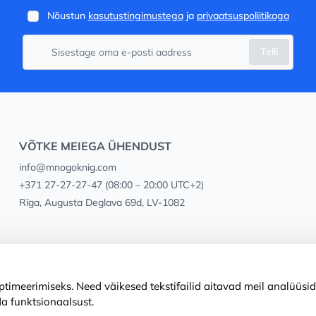
Nõustun
kasutustingimustega
ja
privaatsuspoliitikaga
Telli
VÕTKE MEIEGA ÜHENDUST
info@mnogoknig.com
+371 27-27-27-47
(08:00 – 20:00 UTC+2)
Rīga, Augusta Deglava 69d, LV-1082
timeerimiseks. Need väikesed tekstifailid aitavad meil analüüsid
a funktsionaalsust.