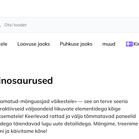
rch
tele
Loovuse jaoks
Puhkuse jaoks
muud
Ki
inosaurused
amatud-mänguasjad väikestele» — see on terve seeria
eraktiivseid väljaandeid liikuvate elementidega kõige
ksematele! Keerlevad rattad ja välja tõmmatavad paneelid
tidega täiendavad lugu uute detailidega. Mängime, treenime
mi ja käivitame kõne!