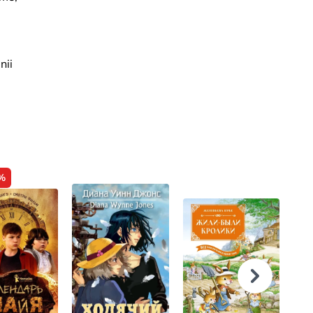
nii
%