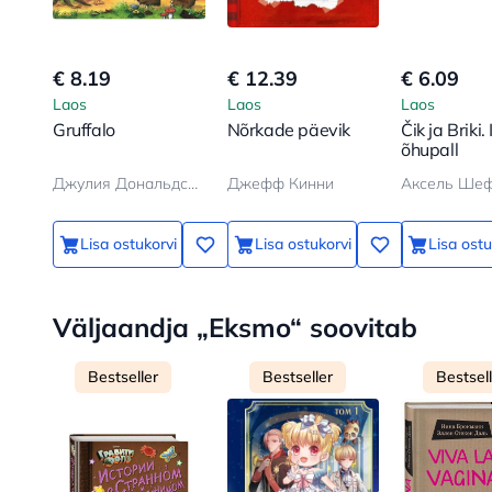
€ 8.19
€ 12.39
€ 6.09
Laos
Laos
Laos
Gruffalo
Nõrkade päevik
Čik ja Briki.
õhupall
Джулия Дональдсон, Аксель Шеффлер
Джефф Кинни
Аксель Ше
Lisa ostukorvi
Lisa ostukorvi
Lisa ostu
Väljaandja „Eksmo“ soovitab
Bestseller
Bestseller
Bestsel