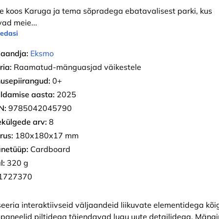
e koos Karuga ja tema sõpradega ebatavalisest parki, kus
vad meie
...
 edasi
jaandja:
Eksmo
ria:
Raamatud-mänguasjad väikestele
usepiirangud:
0+
ldamise aasta:
2025
N:
9785042045790
ekülgede arv:
8
rus:
180х180х17 mm
netüüp:
Cardboard
l:
320 g
1727370
ria interaktiivseid väljaandeid liikuvate elementidega kõi
paneelid piltidega täiendavad lugu uute detailidega. Mäng