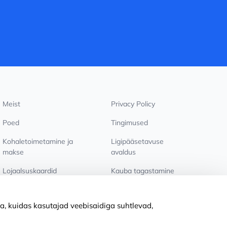
Meist
Privacy Policy
Poed
Tingimused
Kohaletoimetamine ja
Ligipääsetavuse
makse
avaldus
Lojaalsuskaardid
Kauba tagastamine
PÕHJUST KOOSTÖÖKS
Küpsiste seaded
a, kuidas kasutajad veebisaidiga suhtlevad,