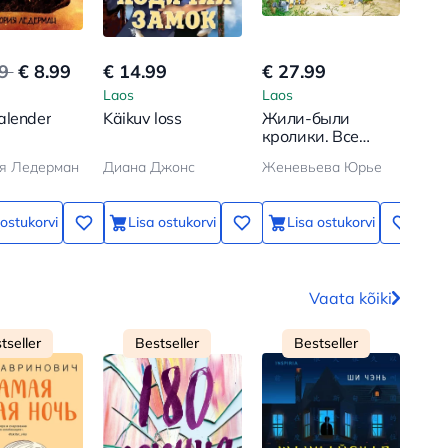
99
€ 8.99
€ 14.99
€ 27.99
€ 8
Laos
Laos
Lao
alender
Käikuv loss
Жили-были
Tah
кролики. Все
juur
приключения в
я Ледерман
Диана Джонс
Женевьева Юрье
одном томе
 ostukorvi
Lisa ostukorvi
Lisa ostukorvi
Vaata kõiki
tseller
Bestseller
Bestseller