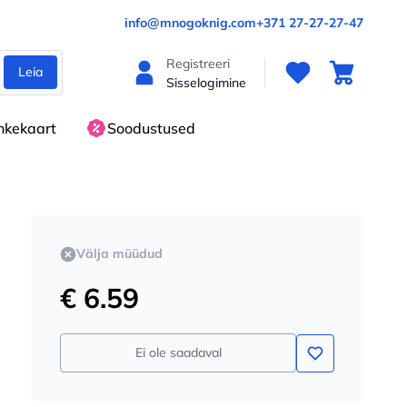
info@mnogoknig.com
+371 27-27-27-47
Registreeri
Leia
Sisselogimine
nkekaart
Soodustused
Välja müüdud
€ 6.59
Ei ole saadaval