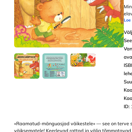
Min
ela
Loe
Väl
See
Van
ava
ISB
leh
Suu
Kaa
Kaa
ID:
«Raamatud-mänguasjad väikestele» — see on terve see
väiksematele! Keerlevad rattad ja välja tõmmatavad 