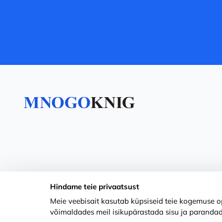
Hindame teie privaatsust
Meie veebisait kasutab küpsiseid teie kogemuse op
võimaldades meil isikupärastada sisu ja parandad