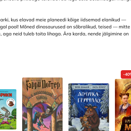
rki, kus elavad meie planeedi kõige iidsemad elanikud —
al pool! Mõned dinosaurused on sõbralikud, teised — mitte 
aga neid tuleb toita lihaga. Ära karda, nende jälgimine on
-40