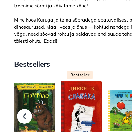
treenime sõrmi ja käivitame kõne!
Mine koos Karuga ja tema sõpradega ebatavalisest pa
dinosaurused. Maal, vees ja õhus — kohtud nendega ig
väga, need söövad rohtu ja peidavad end puude taha, 
täiesti ohutu! Edasi!
Bestsellers
Bestseller