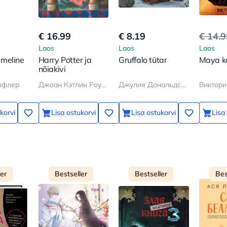
€ 16.99
€ 8.19
€ 14.
Laos
Laos
Laos
 Imeline
Harry Potter ja
Gruffalo tütar
Maya k
nõiakivi
ффлер
Джоан Кэтлин Роулинг
Джулия Дональдсон
Виктори
korvi
Lisa ostukorvi
Lisa ostukorvi
Lisa
ler
Bestseller
Bestseller
Bes