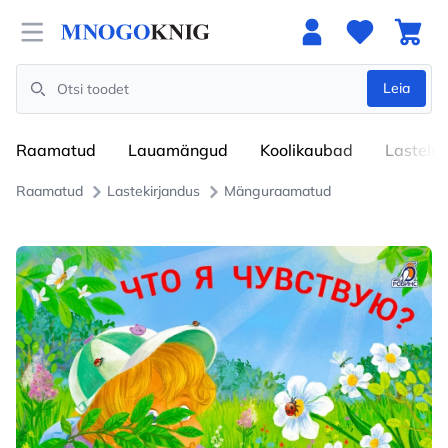
Open menu
Leia
Search
Raamatud
Lauamängud
Koolikaubad
Lastele
Raamatud
Lastekirjandus
Mänguraamatud