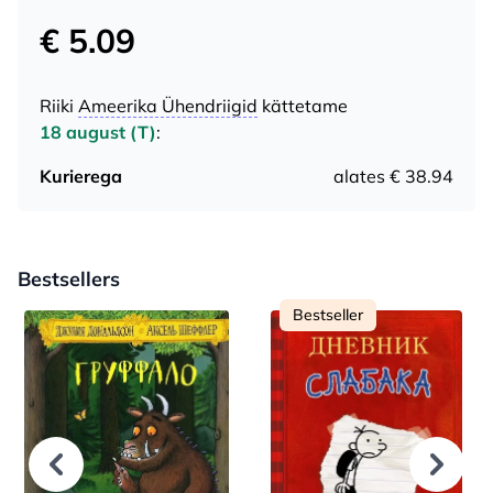
€ 5.09
Riiki
Ameerika Ühendriigid
kättetame
18 august (T)
:
Kurierega
alates € 38.94
Bestsellers
Bestseller