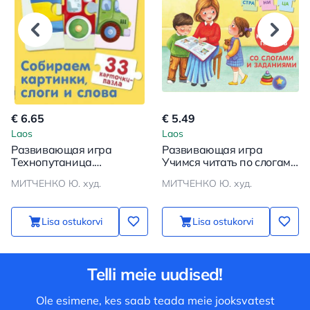
€ 6.65
€ 5.49
Laos
Laos
Развивающая игра
Развивающая игра
Технопутаница.
Учимся читать по слогам.
Собираем картинки,
Сложные слова (40
МИТЧЕНКО Ю. худ.
МИТЧЕНКО Ю. худ.
слоги и слова (33
карточек-пазлов)
карточки-пазла)
Lisa ostukorvi
Lisa ostukorvi
Telli meie uudised!
Ole esimene, kes saab teada meie jooksvatest