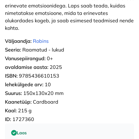
erinevate emotsioonidega. Laps saab teada, kuidas
nimetatakse emotsioone, mida ta erinevates
olukordades kogeb, ja saab esimesed teadmised nende
kohta.
Väljaandja:
Robins
Seeria:
Raamatud - lukud
Vanusepiirangud:
0+
avaldamise aasta:
2025
ISBN:
9785436610153
lehekülgede arv:
10
Suurus:
150x130x20 mm
Kaanetüüp:
Cardboard
Kaal:
215 g
ID:
1727360
Laos