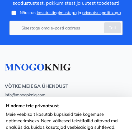
soodustustest, pakkumistest ja uutest toodetest!
Nõustun
kasutustingimustega
ja
privaatsuspoliitikaga
Telli
VÕTKE MEIEGA ÜHENDUST
info@mnogoknig.com
+371 27-27-27-47
(08:00 – 20:00 UTC+2)
Hindame teie privaatsust
Rīga, Augusta Deglava 69d, LV-1082
Meie veebisait kasutab küpsiseid teie kogemuse
optimeerimiseks. Need väikesed tekstifailid aitavad meil
Meist
Privacy Policy
analüüsida, kuidas kasutajad veebisaidiga suhtlevad,