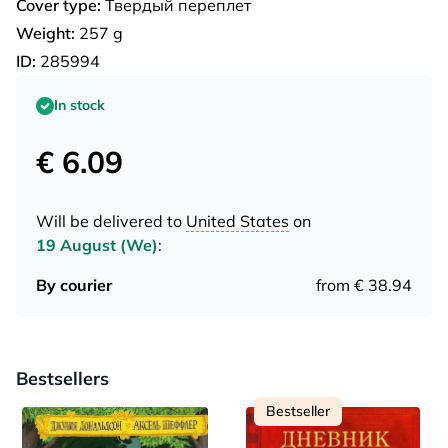
Cover type:
Твердый переплет
Weight:
257 g
ID:
285994
In stock
€ 6.09
Will be delivered to
United States
on
19 August (We)
:
By courier
from € 38.94
Bestsellers
Bestseller