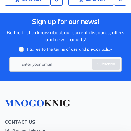
Sign up for our news!
Be the first to know about our current discounts, offers
and new products!
I agree to the
terms of use
and
privacy policy
Subscribe
CONTACT US
info@mnogoknig.com