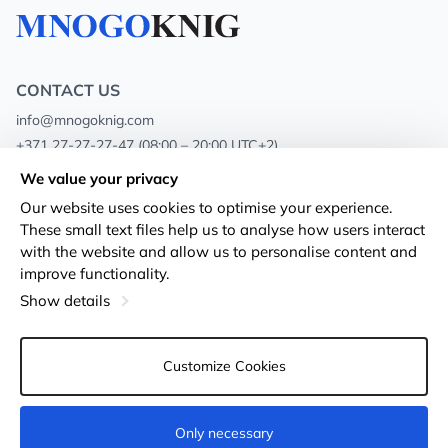
CONTACT US
info@mnogoknig.com
+371 27-27-27-47
(08:00 – 20:00 UTC+2)
Rīga, Augusta Deglava 69d, LV-1082
We value your privacy
Our website uses cookies to optimise your experience.
About us
Privacy Policy
These small text files help us to analyse how users interact
with the website and allow us to personalise content and
Stores
Terms and conditions
improve functionality.
Shipping and payment
Accessibility Statement
Show details
Loyalty Cards
Returns
Customize Cookies
Wholesale customers
Cookie settings
Only necessary