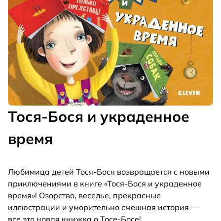
Тося-Бося и украденное
время
Любимица детей Тося-Бося возвращается с новыми
приключениями в книге «Тося-Бося и украденное
время»! Озорство, веселье, прекрасные
иллюстрации и уморительно смешная история —
все это новая книжка о Тосе-Босе!