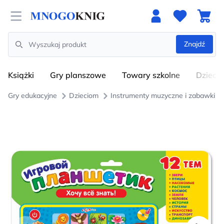
Open menu
Znajdź
Search
Książki
Gry planszowe
Towary szkolne
Dzieci
Gry edukacyjne
Dzieciom
Instrumenty muzyczne i zabawki