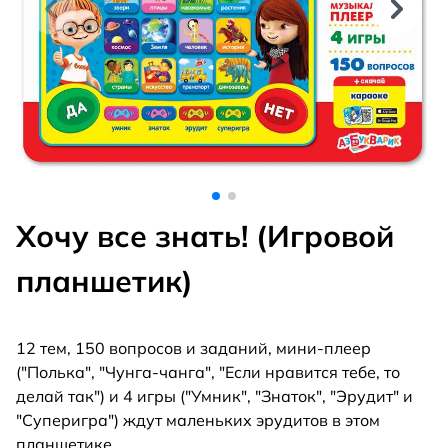
Хочу все знать! (Игровой
планшетик)
12 тем, 150 вопросов и заданий, мини-плеер
("Полька", "Чунга-чанга", "Если нравится тебе, то
делай так") и 4 игры ("Умник", "Знаток", "Эрудит" и
"Суперигра") ждут маленьких эрудитов в этом
планшетике.