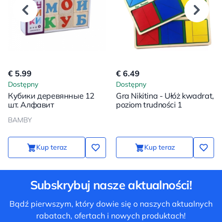
€ 5.99
€ 6.49
Dostępny
Dostępny
Кубики деревянные 12
Gra Nikitina - Ułóż kwadrat,
шт. Алфавит
poziom trudności 1
BAMBY
Kup teraz
Kup teraz
Subskrybuj nasze aktualności!
Bądź pierwszym, który dowie się o naszych aktualnych
rabatach, ofertach i nowych produktach!