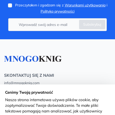
Przeczytałem i zgadzam się z
Warunkami użytkowania
i
Polityką prywatności
Subskrybuj
SKONTAKTUJ SIĘ Z NAMI
info@mnogoknig.com
+371 27-27-27-47
(08:00 – 20:00 UTC+2)
Cenimy Twoją prywatność
Rīga, Augusta Deglava 69d, LV-1082
Nasza strona internetowa używa plików cookie, aby
zoptymalizować Twoje doświadczenie. Te małe pliki
O nas
Privacy Policy
tekstowe pomagają nam analizować, jak użytkownicy