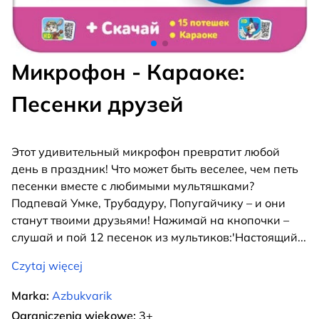
Микрофон - Караоке:
Песенки друзей
Этот удивительный микрофон превратит любой
день в праздник! Что может быть веселее, чем петь
песенки вместе с любимыми мультяшками?
Подпевай Умке, Трубадуру, Попугайчику – и они
станут твоими друзьями! Нажимай на кнопочки –
слушай и пой 12 песенок из мультиков:'Настоящий
...
Czytaj więcej
Marka:
Azbukvarik
Ograniczenia wiekowe:
3+