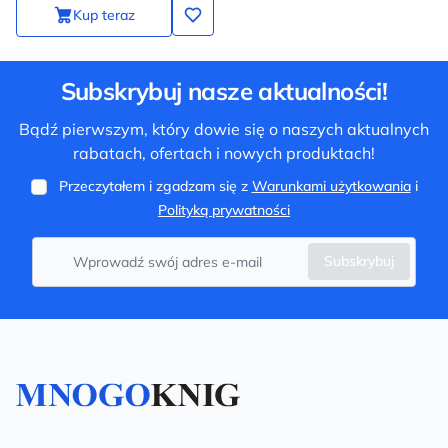
Kup teraz
Subskrybuj nasze aktualności!
Bądź pierwszym, który dowie się o naszych aktualnych
rabatach, ofertach i nowych produktach!
Przeczytałem i zgadzam się z
Warunkami użytkowania
i
Polityką prywatności
Subskrybuj