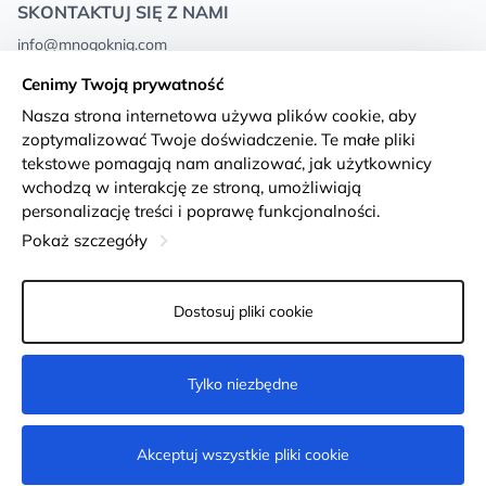
SKONTAKTUJ SIĘ Z NAMI
info@mnogoknig.com
+371 27-27-27-47
(08:00 – 20:00 UTC+2)
Cenimy Twoją prywatność
Rīga, Augusta Deglava 69d, LV-1082
Nasza strona internetowa używa plików cookie, aby
zoptymalizować Twoje doświadczenie. Te małe pliki
O nas
Privacy Policy
tekstowe pomagają nam analizować, jak użytkownicy
wchodzą w interakcję ze stroną, umożliwiają
Sklepy
Warunki i zasady
personalizację treści i poprawę funkcjonalności.
Dostawa i płatność
Deklaracja dostępności
Pokaż szczegóły
Karty lojalnościowe
Returns
Dostosuj pliki cookie
Dla klientów hurtowych
Ustawienia plików cookie
Tylko niezbędne
Kup teraz
Akceptuj wszystkie pliki cookie
© 2011-2026
MNOGOKNIG
. All Rights Reserved.