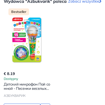
Wydawca "Azbukvarik" poleca
Zobacz wszystkie
Bestseller
€ 8.19
Dostępny
Детский микрофон Пой со
мной - Песенки веселых
мультяшек
АЗБУКВАРИК