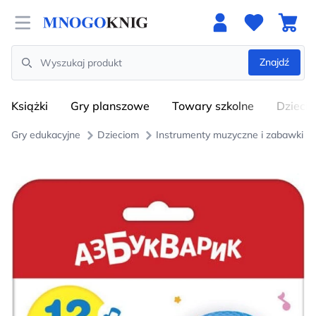
Open menu
Znajdź
Search
Książki
Gry planszowe
Towary szkolne
Dzieci
Gry edukacyjne
Dzieciom
Instrumenty muzyczne i zabawki