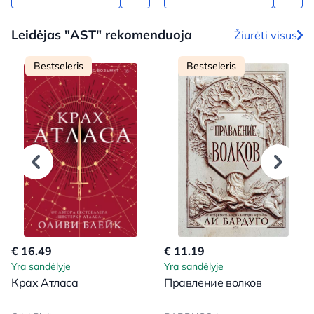
Leidėjas "AST" rekomenduoja
Žiūrėti visus
Bestseleris
Bestseleris
€ 16.49
€ 11.19
Yra sandėlyje
Yra sandėlyje
Крах Атласа
Правление волков