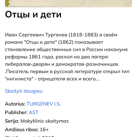
Отцы и дети
Иван Сергеевич Тургенев (1818-1883) в своём
романе "Отцы и дети" (1862) показывает
становление общественных сил в России накануне
реформы 1861 года, раскол на два лагеря:
либералов-дворян и демократов-разночинцев.
.Писатель первым в русской литературе открыл тип
"нигилиста" - отрицателя всех и всего
...
Skaityti daugiau
Autorius:
TURGENEV I.S.
Publisher:
AST
Serija:
Mokyklinis skaitymas
Amžiaus ribos:
16+