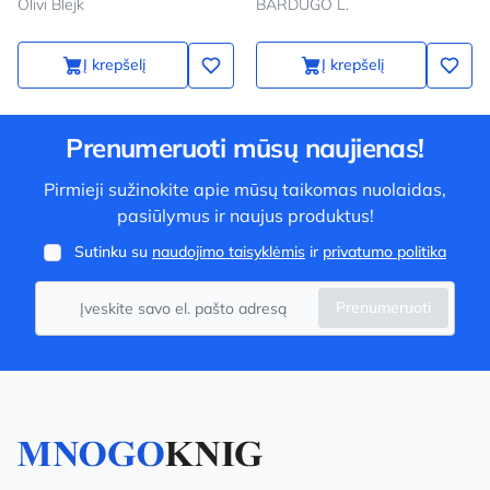
Olivi Blejk
BARDUGO L.
Į krepšelį
Į krepšelį
Prenumeruoti mūsų naujienas!
Pirmieji sužinokite apie mūsų taikomas nuolaidas,
pasiūlymus ir naujus produktus!
Sutinku su
naudojimo taisyklėmis
ir
privatumo politika
Prenumeruoti