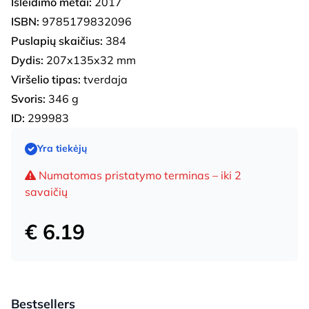
Išleidimo metai:
2017
ISBN:
9785179832096
Puslapių skaičius:
384
Dydis:
207x135x32 mm
Viršelio tipas:
tverdaja
Svoris:
346 g
ID:
299983
Yra tiekėjų
Numatomas pristatymo terminas – iki 2
savaičių
€ 6.19
Bestsellers