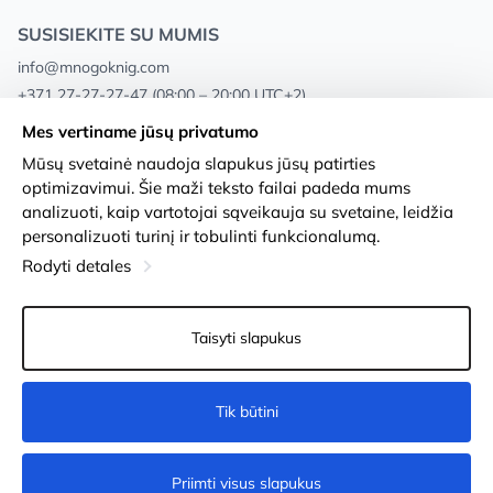
SUSISIEKITE SU MUMIS
info@mnogoknig.com
+371 27-27-27-47
(08:00 – 20:00 UTC+2)
Rīga, Augusta Deglava 69d, LV-1082
Mes vertiname jūsų privatumo
Mūsų svetainė naudoja slapukus jūsų patirties
Apie mus
Privacy Policy
optimizavimui. Šie maži teksto failai padeda mums
analizuoti, kaip vartotojai sąveikauja su svetaine, leidžia
Parduotuvės
Sąlygos ir nuostatos
personalizuoti turinį ir tobulinti funkcionalumą.
Pristatymas ir mokėjimas
Prieinamumo pareiškimas
Rodyti detales
Lojalumo kortelės
Prekių grąžinimas
Taisyti slapukus
Didmeniniams pirkėjams
Slapukų nustatymai
Tik būtini
Užsakyti
Priimti visus slapukus
© 2011-2026
MNOGOKNIG
. All Rights Reserved.