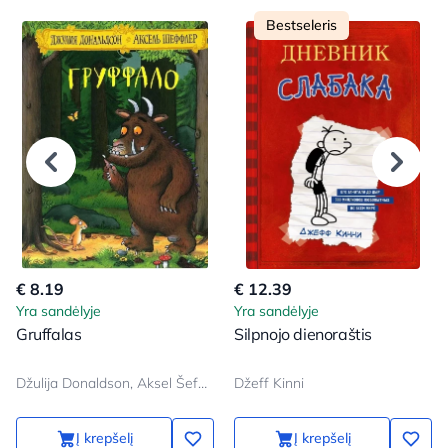
Bestseleris
€ 8.19
€ 12.39
Yra sandėlyje
Yra sandėlyje
Gruffalas
Silpnojo dienoraštis
Džulija Donaldson, Aksel Šeffler
Džeff Kinni
Į krepšelį
Į krepšelį