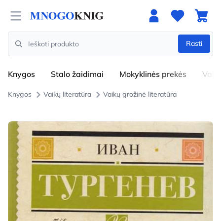
Open menu
Rasti
Search
Knygos
Stalo žaidimai
Mokyklinės prekės
Vaik
Knygos
Vaikų literatūra
Vaikų grožinė literatūra