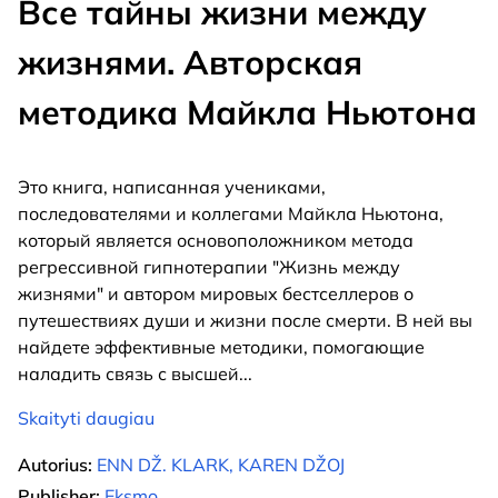
Все тайны жизни между
жизнями. Авторская
методика Майкла Ньютона
Это книга, написанная учениками,
последователями и коллегами Майкла Ньютона,
который является основоположником метода
регрессивной гипнотерапии "Жизнь между
жизнями" и автором мировых бестселлеров о
путешествиях души и жизни после смерти. В ней вы
найдете эффективные методики, помогающие
наладить связь с высшей
...
Skaityti daugiau
Autorius:
ENN DŽ. KLARK, KAREN DŽOJ
Publisher:
Eksmo