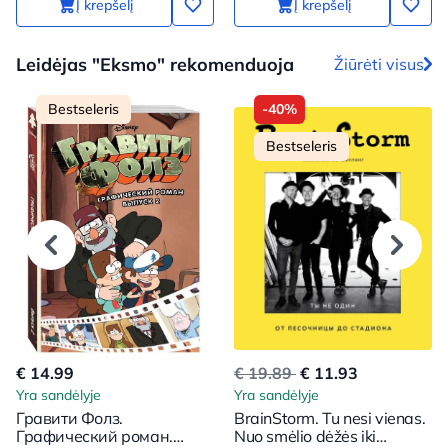
Į krepšelį
Į krepšelį
Leidėjas "Eksmo" rekomenduoja
Žiūrėti visus
Bestseleris
-40%
Bestseleris
€ 14.99
€ 19.89
€ 11.93
Yra sandėlyje
Yra sandėlyje
Гравити Фолз.
BrainStorm. Tu nesi vienas.
Графический роман.
Nuo smėlio dėžės iki