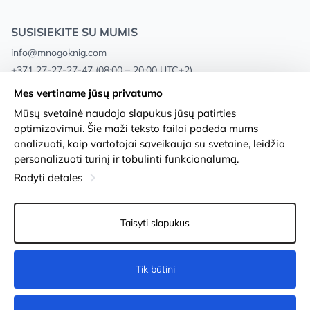
SUSISIEKITE SU MUMIS
info@mnogoknig.com
+371 27-27-27-47
(08:00 – 20:00 UTC+2)
Rīga, Augusta Deglava 69d, LV-1082
Mes vertiname jūsų privatumo
Mūsų svetainė naudoja slapukus jūsų patirties
Apie mus
Privacy Policy
optimizavimui. Šie maži teksto failai padeda mums
analizuoti, kaip vartotojai sąveikauja su svetaine, leidžia
Parduotuvės
Sąlygos ir nuostatos
personalizuoti turinį ir tobulinti funkcionalumą.
Pristatymas ir mokėjimas
Prieinamumo pareiškimas
Rodyti detales
Lojalumo kortelės
Prekių grąžinimas
Taisyti slapukus
Didmeniniams pirkėjams
Slapukų nustatymai
Tik būtini