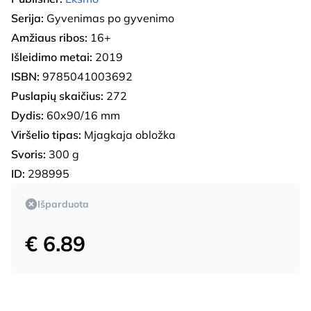
Serija:
Gyvenimas po gyvenimo
Amžiaus ribos:
16+
Išleidimo metai:
2019
ISBN:
9785041003692
Puslapių skaičius:
272
Dydis:
60x90/16 mm
Viršelio tipas:
Mjagkaja obložka
Svoris:
300 g
ID:
298995
Išparduota
€ 6.89