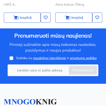
Выпуск 2
stadiono
HIRŠ A.
Alina Katran-Šilling
Į krepšelį
Į krepšelį
Prenumeruoti mūsų naujienas!
Pirmieji sužinokite apie mūsų taikomas nuolaidas,
pasiūlymus ir naujus produktus!
Sutinku su
naudojimo taisyklėmis
ir
privatumo politika
Prenumeruoti