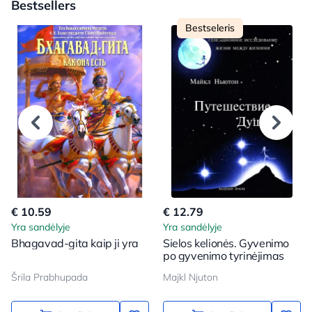
Bestsellers
Bestseleris
€ 10.59
€ 12.79
Yra sandėlyje
Yra sandėlyje
Bhagavad-gita kaip ji yra
Sielos kelionės. Gyvenimo
po gyvenimo tyrinėjimas
Šrila Prabhupada
Majkl Njuton