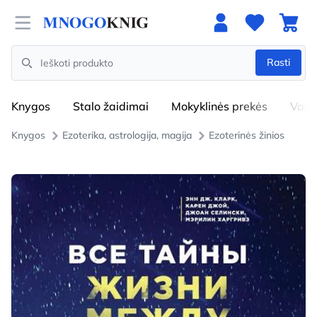
Open menu
Rasti
Search
Knygos
Stalo žaidimai
Mokyklinės prekės
Vaik
Knygos
Ezoterika, astrologija, magija
Ezoterinės žinios