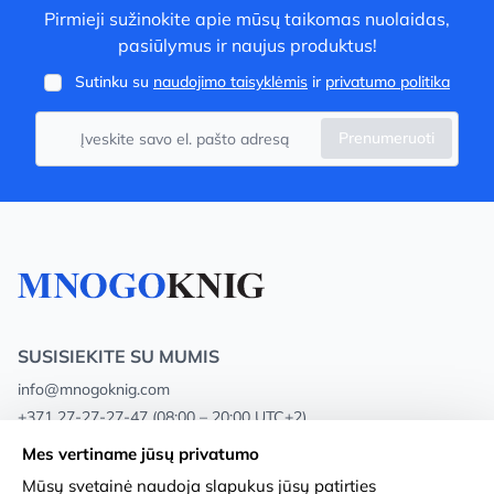
Pirmieji sužinokite apie mūsų taikomas nuolaidas,
pasiūlymus ir naujus produktus!
Sutinku su
naudojimo taisyklėmis
ir
privatumo politika
Prenumeruoti
SUSISIEKITE SU MUMIS
info@mnogoknig.com
+371 27-27-27-47
(08:00 – 20:00 UTC+2)
Rīga, Augusta Deglava 69d, LV-1082
Mes vertiname jūsų privatumo
Mūsų svetainė naudoja slapukus jūsų patirties