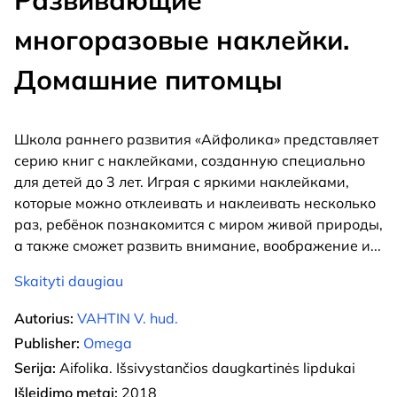
Развивающие
многоразовые наклейки.
Домашние питомцы
Школа раннего развития «Айфолика» представляет
серию книг с наклейками, созданную специально
для детей до 3 лет. Играя с яркими наклейками,
которые можно отклеивать и наклеивать несколько
раз, ребёнок познакомится с миром живой природы,
а также сможет развить внимание, воображение и
...
Skaityti daugiau
Autorius:
VAHTIN V. hud.
Publisher:
Omega
Serija:
Aifolika. Išsivystančios daugkartinės lipdukai
Išleidimo metai:
2018