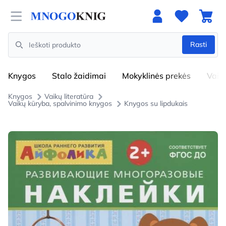
Open menu
Rasti
Search
Knygos
Stalo žaidimai
Mokyklinės prekės
Vaik
Knygos
Vaikų literatūra
Vaikų kūryba, spalvinimo knygos
Knygos su lipdukais