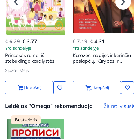
€ 6.29
€ 3.77
€ 7.19
€ 4.31
Yra sandėlyje
Yra sandėlyje
Princesės rūmai iš
Kurovės magijos ir kerinčių
stebuklingo karalystės
paslapčių. Kūrybos ir
įkvėpimo knyga (Haris)
Sjuzan Mejs
Į krepšelį
Į krepšelį
Leidėjas "Omega" rekomenduoja
Žiūrėti visus
Bestseleris