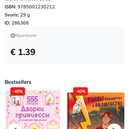
ISBN:
9785001230212
Svoris:
29 g
ID:
286368
Išparduota
€ 1.39
Bestsellers
-40%
-40%