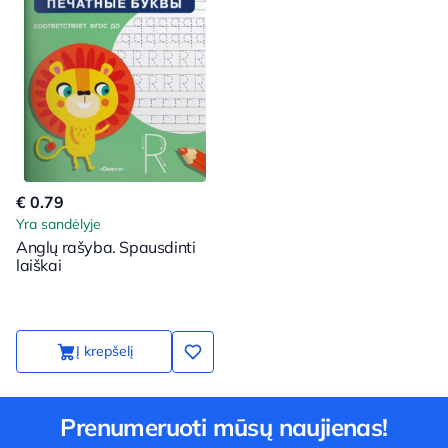
€ 0.79
Yra sandėlyje
Anglų rašyba. Spausdinti
laiškai
Į krepšelį
Prenumeruoti mūsų naujienas!