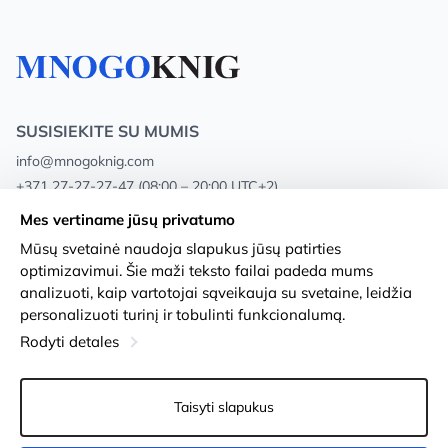
SUSISIEKITE SU MUMIS
info@mnogoknig.com
+371 27-27-27-47
(08:00 – 20:00 UTC+2)
Rīga, Augusta Deglava 69d, LV-1082
Mes vertiname jūsų privatumo
Mūsų svetainė naudoja slapukus jūsų patirties
Apie mus
Privacy Policy
optimizavimui. Šie maži teksto failai padeda mums
analizuoti, kaip vartotojai sąveikauja su svetaine, leidžia
Parduotuvės
Sąlygos ir nuostatos
personalizuoti turinį ir tobulinti funkcionalumą.
Pristatymas ir mokėjimas
Prieinamumo pareiškimas
Rodyti detales
Lojalumo kortelės
Prekių grąžinimas
Taisyti slapukus
Didmeniniams pirkėjams
Slapukų nustatymai