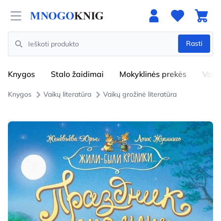
Open menu
Rasti
Search
Knygos
Stalo žaidimai
Mokyklinės prekės
Vaik
Knygos
Vaikų literatūra
Vaikų grožinė literatūra