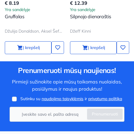
€ 8.19
€ 12.39
Yra sandėlyje
Yra sandėlyje
Gruffalas
Silpnojo dienoraštis
Džulija Donaldson, Aksel Šeffler
Džeff Kinni
Į krepšelį
Į krepšelį
Prenumeruoti mūsų naujienas!
Pirmieji sužinokite apie mūsų taikomas nuolaidas,
pasiūlymus ir naujus produktus!
Sutinku su
naudojimo taisyklėmis
ir
privatumo politika
Prenumeruoti