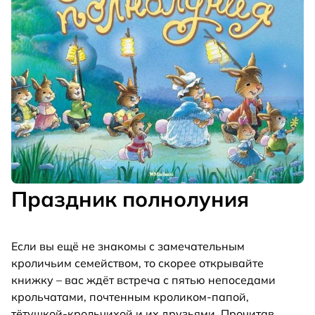
Праздник полнолуния
Если вы ещё не знакомы с замечательным
кроличьим семейством, то скорее открывайте
книжку – вас ждёт встреча с пятью непоседами
крольчатами, почтенным кроликом-папой,
тётушкой-крольчихой и их друзьями. Прочитав