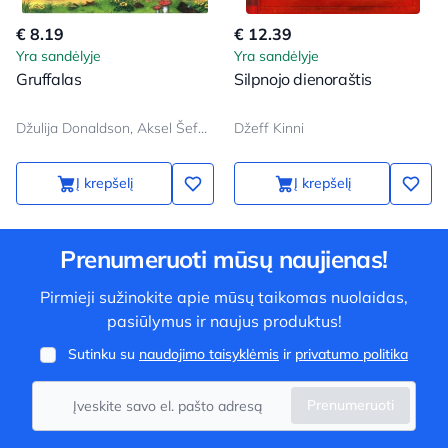
€ 8.19
€ 12.39
Yra sandėlyje
Yra sandėlyje
Gruffalas
Silpnojo dienoraštis
Džulija Donaldson, Aksel Šeffler
Džeff Kinni
Į krepšelį
Į krepšelį
Prenumeruoti mūsų naujienas!
Pirmieji sužinokite apie mūsų taikomas nuolaidas,
pasiūlymus ir naujus produktus!
Sutinku su
naudojimo taisyklėmis
ir
privatumo politika
Prenumeruoti