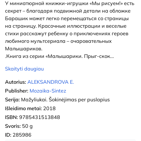
У миниатюрной книжки-игрушки «Мы рисуем!» есть
секрет – благодаря подвижной детали на обложке
Барашик может легко перемещаться со страницы
на страницу. Красочные иллюстрации и веселые
стихи расскажут ребенку о приключениях героев
любимого мультсериала – очаровательных
Малышариков.
.Книга из серии «Малышарики. Прыг-скок
...
Skaityti daugiau
Autorius:
ALEKSANDROVA E.
Publisher:
Mozaika-Sintez
Serija:
Mažyliukai. Šokinėjimas per puslapius
Išleidimo metai:
2018
ISBN:
9785431513848
Svoris:
50 g
ID:
285986