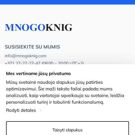
SUSISIEKITE SU MUMIS
info@mnogoknig.com
+371 27-27-27-47
(08:00 – 20:00 UTC+2)
Rīga, Augusta Deglava 69d, LV-1082
Mes vertiname jūsų privatumo
Mūsų svetainė naudoja slapukus jūsų patirties
Apie mus
Privacy Policy
optimizavimui. Šie maži teksto failai padeda mums
analizuoti, kaip vartotojai sąveikauja su svetaine, leidžia
Parduotuvės
Sąlygos ir nuostatos
personalizuoti turinį ir tobulinti funkcionalumą.
Pristatymas ir mokėjimas
Prieinamumo pareiškimas
Rodyti detales
Lojalumo kortelės
Prekių grąžinimas
Taisyti slapukus
Didmeniniams pirkėjams
Slapukų nustatymai