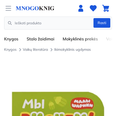
Open menu
Rasti
Search
Knygos
Stalo žaidimai
Mokyklinės prekės
Vaik
Knygos
Vaikų literatūra
Ikimokyklinis ugdymas