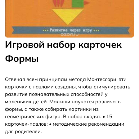
Игровой набор карточек
Формы
Отвечая всем принципам метода Монтессори, эти
карточки с пазлами созданы, чтобы стимулировать
развитие познавательных способностей у
маленьких детей. Малыши научатся различать
формы, а также собирать картинки из
геометрических фигур. В набор входят. • 15
карточек-пазлов; • методические рекомендации
для родителей.