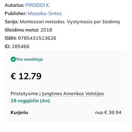
Autorius:
PIRODDI K.
Publisher:
Mozaika-Sintez
Serija:
Montessori metodas. Vystymasis per žaidimą
Išleidimo metai:
2018
ISBN:
9785431513626
ID:
285466
Yra sandėlyje
€ 12.79
Pristatysime į
Jungtines Amerikos Valstijas
18 rugpjūčio (An)
:
Kurjeriu
nuo € 38.94