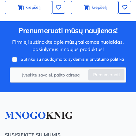
Į krepšelį
Į krepšelį
Prenumeruoti mūsų naujienas!
Pirmieji sužinokite apie mūsų taikomas nuolaidas,
pasiūlymus ir naujus produktus!
Sutinku su
naudojimo taisyklėmis
ir
privatumo politika
Prenumeruoti
SUSISIEKITE SU MUMIS