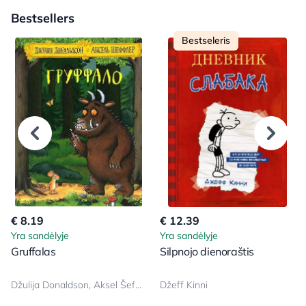
Bestsellers
Bestseleris
€ 8.19
€ 12.39
Yra sandėlyje
Yra sandėlyje
Gruffalas
Silpnojo dienoraštis
Džulija Donaldson, Aksel Šeffler
Džeff Kinni