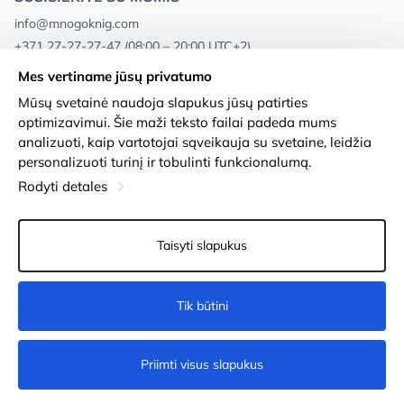
info@mnogoknig.com
+371 27-27-27-47
(08:00 – 20:00 UTC+2)
Rīga, Augusta Deglava 69d, LV-1082
Mes vertiname jūsų privatumo
Mūsų svetainė naudoja slapukus jūsų patirties
Apie mus
Privacy Policy
optimizavimui. Šie maži teksto failai padeda mums
analizuoti, kaip vartotojai sąveikauja su svetaine, leidžia
Parduotuvės
Sąlygos ir nuostatos
personalizuoti turinį ir tobulinti funkcionalumą.
Pristatymas ir mokėjimas
Prieinamumo pareiškimas
Rodyti detales
Lojalumo kortelės
Prekių grąžinimas
Taisyti slapukus
Didmeniniams pirkėjams
Slapukų nustatymai
Tik būtini
Į krepšelį
Priimti visus slapukus
© 2011-2026
MNOGOKNIG
. All Rights Reserved.