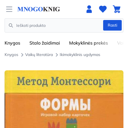
Open menu
Rasti
Search
Knygos
Stalo žaidimai
Mokyklinės prekės
Vaik
Knygos
Vaikų literatūra
Ikimokyklinis ugdymas