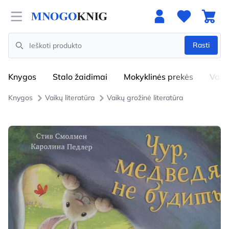
Open menu
Rasti
Search
Knygos
Stalo žaidimai
Mokyklinės prekės
Vaik
Knygos
Vaikų literatūra
Vaikų grožinė literatūra