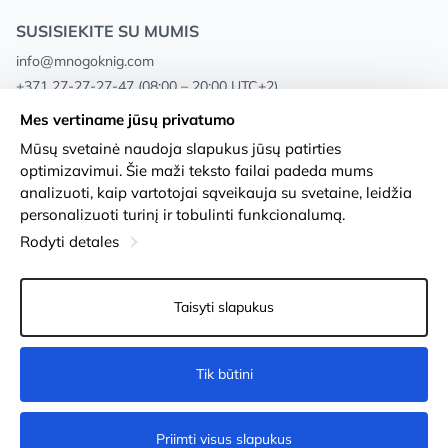
SUSISIEKITE SU MUMIS
info@mnogoknig.com
+371 27-27-27-47
(08:00 – 20:00 UTC+2)
Rīga, Augusta Deglava 69d, LV-1082
Mes vertiname jūsų privatumo
Mūsų svetainė naudoja slapukus jūsų patirties
Apie mus
Privacy Policy
optimizavimui. Šie maži teksto failai padeda mums
analizuoti, kaip vartotojai sąveikauja su svetaine, leidžia
Parduotuvės
Sąlygos ir nuostatos
personalizuoti turinį ir tobulinti funkcionalumą.
Pristatymas ir mokėjimas
Prieinamumo pareiškimas
Rodyti detales
Lojalumo kortelės
Prekių grąžinimas
Taisyti slapukus
Didmeniniams pirkėjams
Slapukų nustatymai
Tik būtini
Nėra
Priimti visus slapukus
© 2011-2026
MNOGOKNIG
. All Rights Reserved.