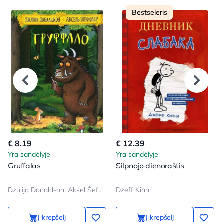
Bestseleris
€ 8.19
€ 12.39
Yra sandėlyje
Yra sandėlyje
Gruffalas
Silpnojo dienoraštis
Džulija Donaldson, Aksel Šeffler
Džeff Kinni
Į krepšelį
Į krepšelį