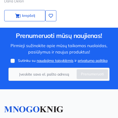
Dana Delon
Į krepšelį
Prenumeruoti mūsų naujienas!
Pirmieji sužinokite apie mūsų taikomas nuolaidas,
pasiūlymus ir naujus produktus!
Sutinku su
naudojimo taisyklėmis
ir
privatumo politika
Prenumeruoti