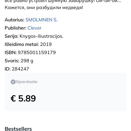
всё равно устроил шумную заварушку! Ой-ой-ой...
Кажется, они разбудили медведя!
Autorius:
SMOLMNEN S.
Publisher:
Clever
Serija:
Knygos-iliustracijos.
Išleidimo metai:
2019
ISBN:
9785001159179
Svoris:
298 g
ID:
284247
Išparduota
€ 5.89
Bestsellers