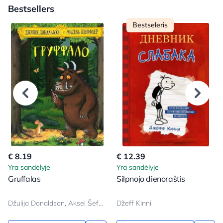
Bestsellers
Bestseleris
€ 8.19
€ 12.39
Yra sandėlyje
Yra sandėlyje
Gruffalas
Silpnojo dienoraštis
Džulija Donaldson, Aksel Šeffler
Džeff Kinni