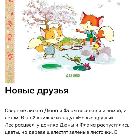
Новые друзья
Озорные лисята Дюна и Флам веселятся и зимой, и
летом! В этой книжке их ждут «Новые друзья».
Лес расцвел: у домика Дюны и Флама распустились
цветы, на дереве шелестят зеленые листочки. В