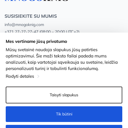
SUSISIEKITE SU MUMIS
info@mnogoknig.com
+371 27-27-27-47
(08:00 – 20:00 UTC+2)
Rīga, Augusta Deglava 69d, LV-1082
Mes vertiname jūsų privatumo
Mūsų svetainė naudoja slapukus jūsų patirties
Apie mus
Privacy Policy
optimizavimui. Šie maži teksto failai padeda mums
analizuoti, kaip vartotojai sąveikauja su svetaine, leidžia
Parduotuvės
Sąlygos ir nuostatos
personalizuoti turinį ir tobulinti funkcionalumą.
Pristatymas ir mokėjimas
Prieinamumo pareiškimas
Rodyti detales
Lojalumo kortelės
Prekių grąžinimas
Taisyti slapukus
Didmeniniams pirkėjams
Slapukų nustatymai
Tik būtini