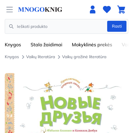
Open menu
Rasti
Search
Knygos
Stalo žaidimai
Mokyklinės prekės
Vaik
Knygos
Vaikų literatūra
Vaikų grožinė literatūra