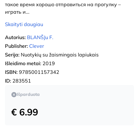
такое время хорошо отправиться на прогулку –
играть и
...
Skaityti daugiau
Autorius:
BLANŠJu F.
Publisher:
Clever
Serija:
Nuotykių su žaismingais lapiukais
Išleidimo metai:
2019
ISBN:
9785001157342
ID:
283551
Išparduota
€ 6.99