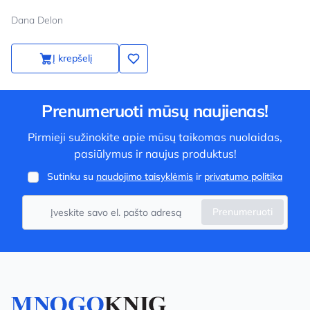
Dana Delon
Į krepšelį
Prenumeruoti mūsų naujienas!
Pirmieji sužinokite apie mūsų taikomas nuolaidas,
pasiūlymus ir naujus produktus!
Sutinku su
naudojimo taisyklėmis
ir
privatumo politika
Prenumeruoti