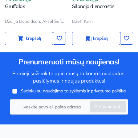
Gruffalas
Silpnojo dienoraštis
Džulija Donaldson, Aksel Šeffler
Džeff Kinni
Į krepšelį
Į krepšelį
Prenumeruoti mūsų naujienas!
Pirmieji sužinokite apie mūsų taikomas nuolaidas,
pasiūlymus ir naujus produktus!
Sutinku su
naudojimo taisyklėmis
ir
privatumo politika
Prenumeruoti