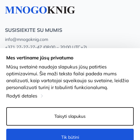
SUSISIEKITE SU MUMIS
info@mnogoknig.com
+371 27-27-27-47
(08:00 – 20:00 UTC+2)
Rīga, Augusta Deglava 69d, LV-1082
Mes vertiname jūsų privatumo
Mūsų svetainė naudoja slapukus jūsų patirties
Apie mus
Privacy Policy
optimizavimui. Šie maži teksto failai padeda mums
analizuoti, kaip vartotojai sąveikauja su svetaine, leidžia
Parduotuvės
Sąlygos ir nuostatos
personalizuoti turinį ir tobulinti funkcionalumą.
Pristatymas ir mokėjimas
Prieinamumo pareiškimas
Rodyti detales
Lojalumo kortelės
Prekių grąžinimas
Taisyti slapukus
Didmeniniams pirkėjams
Slapukų nustatymai
Tik būtini