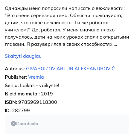
Однажды меня попросили написать о вежливости:
"Это очень серьёзная тема. Объясни, пожалуйста,
детям, что такое вежливость. Ты же работал
учителем?" Да, работал. У меня сначала плохо
получалось, дети на моих уроках спали с открытыми
глазами. Я разуверился в своих способностях,
...
Skaityti daugiau
Autorius:
GIVARGIZOV ARTUR ALEKSANDROVIČ
Publisher:
Vremia
Serija:
Laikas - vaikystė!
Išleidimo metai:
2019
ISBN:
9785969118300
ID:
282799
Išparduota