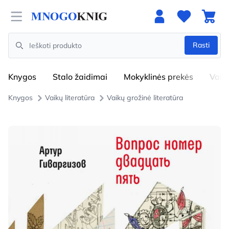
Open menu
Rasti
Search
Knygos
Stalo žaidimai
Mokyklinės prekės
Vaik
Knygos
Vaikų literatūra
Vaikų grožinė literatūra